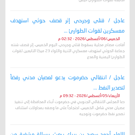
التابعة لقوات الطوارئ اليمن
عاجل / قتلى وجرحى إثر قصف حوثي استهدف
معسكرين لقوات الطوارئ ...
الخميس/06/أغسطس/2026 - 02:32 م
أفادت مصادر محلية بسقوط قتلى وجرحى، اليوم الخميس، إثر قصف شنته
جماعة الحوثي استهدف معسكري الثنية واللواء 23 ميكا التابعين لقوات
الطوارئ اليمنية والمدع
عاجل / انتقالي حضرموت يدعو لعصيان مدني رفضاً
لتصدير النفط ...
الأربعاء/05/أغسطس/2026 - 09:32 م
دعا المجلس الانتقالي الجنوبي في حضرموت أبناء المحافظة إلى تنفيذ
عصيان مدني شامل، الخميس، احتجاجاً على ما وصفه بمحاولات استئناف
تصدير نفط حضرموت وتوجيه
اللواء أحمد سعيد بن بريك يبعث برسالة مشفرة من