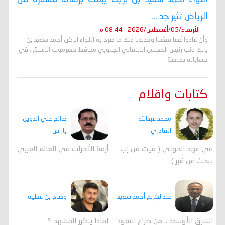
الرياض تثير جد ...
الأربعاء/05/أغسطس/2026 - 08:44 م
وأن عادوا عُدنا بعدّتنا وحديدنا ذلك ما صرح به اللواء الركن أحمد سعيد بن
بريك نائب رئيس المجلس الانتقالي الجنوبي محافظ حضرموت الأسبق ، في
حساباته بمنصة
كتابات واقلام
محمد عبدالله
صالح علي الدويل
القادري
باراس
في عهد الحوثي ( ميت من إب
أزمة الأحزاب في العالم العربي
يبحث عن قبر )
وضاح بن عطية
عبدالكريم أحمد سعيد
لماذا يتكرر المشهد ؟
الشرق الأوسط .. من صراع النفوذ