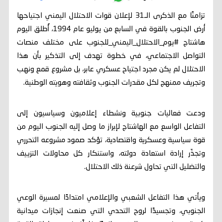
تزامنًا مع الذكرى الـ31 لإعلان قوات الاحتلال اليمني اجتياحها
أرض الجنوب بالقوة في السابع من يوليو عام 1994، أُطلق اليوم
هاشتاج #يوم_الاحتلال_اليمني_للجنوب على مختلف منصات
التواصل الاجتماعي، في خطوة تهدف إلى التذكير بأن هذا
الاحتلال لم يكن مجرد اجتياح عسكري عابر، بل مشروع قمع ونهب
وتجريف ممنهج لكل مقدرات الجنوب وثقافته وهويته الوطنية.
ودعت فعاليات جنوبية ونشطاء إعلاميون وسياسيون إلى
التفاعل الواسع مع الهاشتاج لإبراز ما وصل إليه الجنوب اليوم من
قوة سياسية وعسكرية واقتصادية، تؤكد صمود مشروعه التحرري
وتجذّر إرادة استعادة دولته، واستنكار كل محاولات التزييف
والتضليل التي تحاول شرعنة ذلك الاحتلال.
ويأتي هذا التفاعل الشعبي والإعلامي امتدادًا لمسيرة الوعي
الجنوبي، وتجسيدًا لروح التحدي التي صنعت إنجازات ميدانية