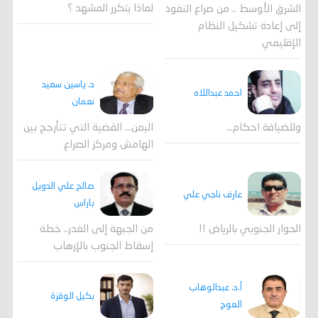
لماذا يتكرر المشهد ؟
الشرق الأوسط .. من صراع النفوذ
إلى إعادة تشكيل النظام
الإقليمي
د. ياسين سعيد
احمد عبداللاه
نعمان
وللضيافة احكام…
اليمن… القضية التي تتأرجح بين
الهامش ومركز الصراع
صالح علي الدويل
عارف ناجي علي
باراس
الحوار الجنوبي بالرياض !!
من الجبهة إلى الغدر.. خطة
إسقاط الجنوب بالإرهاب
أ.د. عبدالوهاب
بكيل الوقزة
العوج