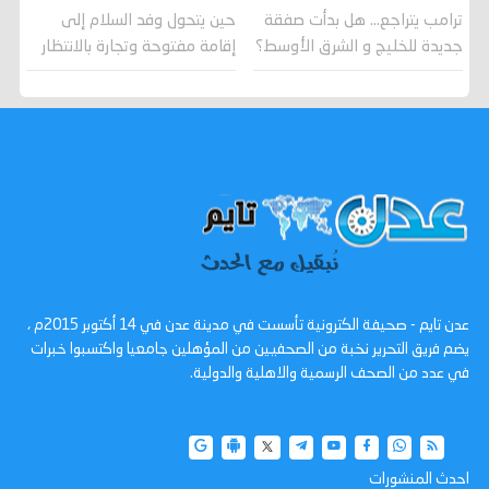
ترامب يتراجع... هل بدأت صفقة
حين يتحول وفد السلام إلى
جديدة للخليج و الشرق الأوسط؟
إقامة مفتوحة وتجارة بالانتظار
عدن تايم - صحيفة الكترونية تأسست في مدينة عدن في 14 أكتوبر 2015م ،
يضم فريق التحرير نخبة من الصحفيين من المؤهلين جامعيا واكتسبوا خبرات
في عدد من الصحف الرسمية والاهلية والدولية.
احدث المنشورات