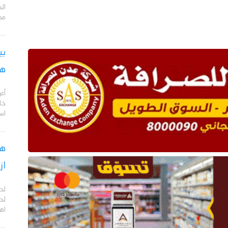
مد
بي
هج
أع
خا
اس
هل
از
لح
لحج
اهم