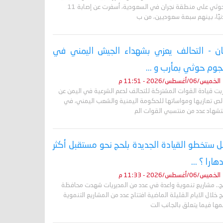
الحوثي على منطقة نجران في السعودية، أسفرت عن إصابة 11
نيًا، بينهم سبعة سعوديين، من ب
ان - التحالف يعزي بشهداء الجيش اليمني في
وم حوثي بمأرب و ...
الخميس/06/أغسطس/2026 - 11:51 م
ربت قيادة القوات المشتركة للتحالف لدعم الشرعية في اليمن عن
لص تعازيها ومواساتها للحكومة اليمنية والشعب اليمني، في
تشهاد عدد من منتسبي القوات الم
 ستخطو القيادة الجديدة بلحج نحو مستقبل أكثر
دهارا ؟ ...
الخميس/06/أغسطس/2026 - 11:33 م
ج.. مشاريع تنموية واعدة في عدد من المديريات شهدت محافظة
 خلال الايام القليلة الماضية افتتاح عدد من المشاريع التنموية
ها فيما يتعلق بالجانب الت