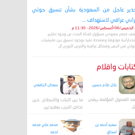
ذير عاجل من السعودية بشأن تنسيق حوثي
راني عراقي لاستهداف ...
الخميس/06/أغسطس/2026 - 11:30 م
ف مصدر سعودي مسؤول لقناة الحدث عن وجود تقارير
تخباراتية موثوقة ومتعددة تفيد بوجود تنسيق بين مليشيات
حوثي في اليمن وفصائل عراقية والحرس الثوري ال
ابات واقلام
بلال غلام حسين
سعدان اليافعي
عد الفصول المؤلمة..يبقى
ما بين الثبات والانبطاح.. حين
ل
تخاض الحرب بعقيدتين
محمد علي محمد
سعيد أحمد بن
احمد
اسحاق