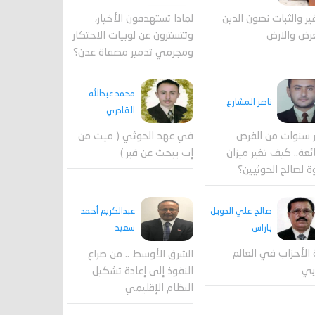
لماذا تستهدفون الأخيار،
فير والثبات نصون الدين
وتتسترون عن لوبيات الاحتكار
رض والارض
ومجرمي تدمير مصفاة عدن؟
محمد عبدالله
ناصر المشارع
القادري
 سنوات من الفرص
في عهد الحوثي ( ميت من
ئعة.. كيف تغير ميزان
إب يبحث عن قبر )
ة لصالح الحوثيين؟
صالح علي الدويل
عبدالكريم أحمد
باراس
سعيد
 الأحزاب في العالم
الشرق الأوسط .. من صراع
بي
النفوذ إلى إعادة تشكيل
النظام الإقليمي