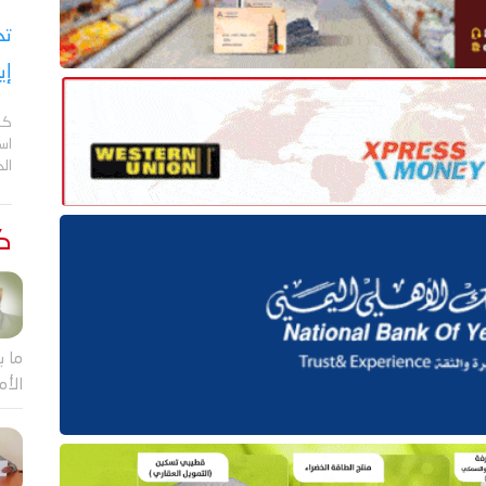
تح
إي
كش
اس
ال
كت
ما ب
الأم