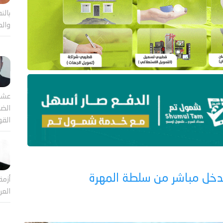
بالن
والع
عشر
الضا
القو
دخل مباشر من سلطة المهرة
أزمة
العر