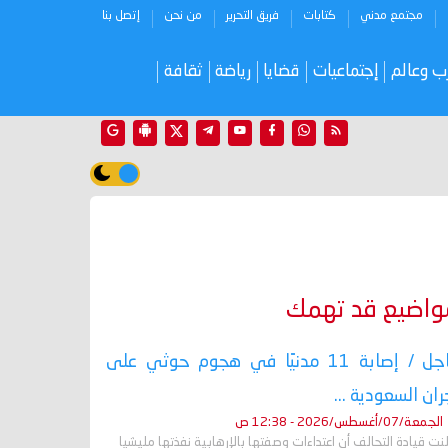
مجتمع مدني
كتابات
فريق التحرير
من نحن
إتصل بنا
ب وعالم
إجتماعيات
قضايا
رياضة
ثقافة
واضيع قد تهمك
عاجل / إصابة 11 مدنيًا في هجوم حوثي على
ران السعودية ...
الجمعة/07/أغسطس/2026 - 12:38 ص
نت قيادة التحالف أن اعتداءات وصفتها بالإرهابية نفذتها مليشيا