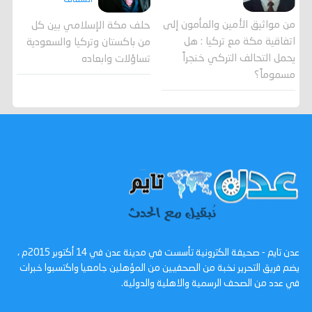
من مواثيق الأمين والمأمون إلى
حلف مكة الإسلامي بين كل
اتفاقية مكة مع تركيا : هل
من باكستان وتركيا والسعودية
يحمل التحالف التركي خنجراً
تساؤلات وابعاده
مسموماً؟
عدن تايم - صحيفة الكترونية تأسست في مدينة عدن في 14 أكتوبر 2015م ،
يضم فريق التحرير نخبة من الصحفيين من المؤهلين جامعيا واكتسبوا خبرات
في عدد من الصحف الرسمية والاهلية والدولية.