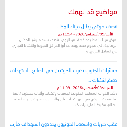
مواضيع قد تهمك
قصف حوثي يطال ميناء المخا ...
الأحد/09/أغسطس/2026 - 11:54 ص
تعرض ميناء المخا بمحافظة تعز، اليوم، لقصف شنته مليشيا الحوثي
الإرهابية، في هجوم جديد يهدد أحد أبرز المرافق الحيوية والنشاط التجاري
في الساحل الغربي. و
مسيّرات الجنوب تضرب الحوثيين في الضالع.. استهداف
دقيق لثكنات ...
السبت/08/أغسطس/2026 - 11:09 م
دكّت القوات المسلحة الجنوبية تجمعات وثكنات وآليات عسكرية تابعة
لمليشيات الحوثي في جبهات باب غلق والفاخر ومريس، شمال محافظة
الضالع، مكبدة المليشيات خسا
عقب ضربات واسعة.. الحوثيون يجددون استهداف مأرب