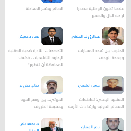
عندما تكون الوطنية مصدرا
الضالع وكسر المعادلة
لراحة البال والضمير
عبدالرؤوف الحنشي
عماد باحميش
الجنوب بين تعدد المسارات
التخصصات النادرة ضحية العقلية
ووحدة الهدف
الإدارية التقليدية . . فكيف
للمحافظة أن تتطور؟
جميل الشعبي
صالح حقروص
المشهد اليمني: تقاطعات
الحوثي... بين وهم القوة
المصالح الدولية وارتدادات الأزمة
وحقيقة الظروف
د. محمد علي
ناصر المشارع
السقاف