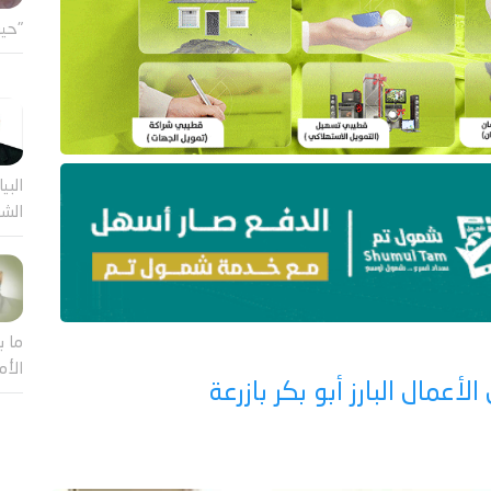
"حين
البيا
الشر
ما ب
الأم
عمال البارز أبو بكر بازرعة