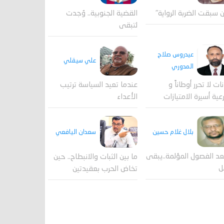
القضية الجنوبية.. وُجدت
 سبقت الضربة الرواية"
لتبقى
عيدروس صلاح
علي سيقلي
المدوري
عندما تعيد السياسة ترتيب
نات لا تحرر أوطاناً و
الأعداء
عية أسيرة الامتيازات
بلال غلام حسين
سعدان اليافعي
عد الفصول المؤلمة..يبقى
ما بين الثبات والانبطاح.. حين
ل
تخاض الحرب بعقيدتين