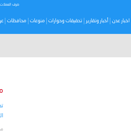
صرف العملات
اخبار عدن
أخبار وتقارير
تحقيقات وحوارات
منوعات
محافظات
عر
م
تص
ال
هد