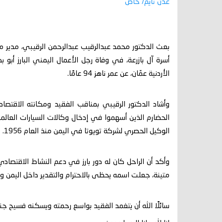
عدن تايم/ خاص
بعث الدكتور محمد عبدالرقيب عبدالرحمن الرقيبي، مدير مك
أسرة آل بازرعة، في وفاة رجل الأعمال اليمني البارز أبو
الأردنية عمّان، عن عمر ناهز 94 عامًا.
وأشاد الدكتور الرقيبي بمناقب الفقيد ومكانته الاقتصادي
الحضارم الذين أسهموا في إدخال وكالات السيارات العالمي
الوكيل الحصري لشركة تويوتا في اليمن منذ العام 1956.
وأكد أن الراحل كان له دور بارز في دعم النشاط الاقتص
متينة، جعلت اسمه يحظى بالاحترام والتقدير داخل اليمن وخ
سائلًا الله أن يتغمد الفقيد بواسع رحمته ويسكنه فسيح جنا