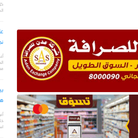
كل
ال
نج
أعل
مد
بي
هج
أع
خا
اس