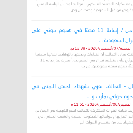
 معسكرات التحشيد العسكري الموالية لمجلس الرئاسة اليمني
مفروض من قبل السعودية ودعت من وص
عاجل / إصابة 11 مدنيًا في هجوم حوثي على
ران السعودية ...
الجمعة/07/أغسطس/2026 - 12:38 ص
نت قيادة التحالف أن اعتداءات وصفتها بالإرهابية نفذتها مليشيا
الحوثي على منطقة نجران في السعودية، أسفرت عن إصابة 11
نيًا، بينهم سبعة سعوديين، من ب
ان - التحالف يعزي بشهداء الجيش اليمني في
وم حوثي بمأرب و ...
الخميس/06/أغسطس/2026 - 11:51 م
ربت قيادة القوات المشتركة للتحالف لدعم الشرعية في اليمن عن
لص تعازيها ومواساتها للحكومة اليمنية والشعب اليمني، في
تشهاد عدد من منتسبي القوات الم