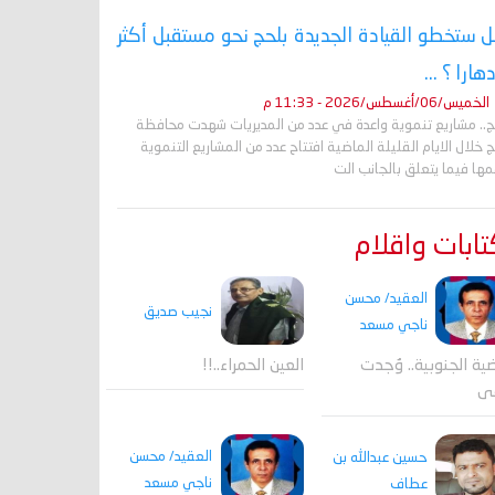
 ستخطو القيادة الجديدة بلحج نحو مستقبل أكثر
دهارا ؟ ...
الخميس/06/أغسطس/2026 - 11:33 م
ج.. مشاريع تنموية واعدة في عدد من المديريات شهدت محافظة
 خلال الايام القليلة الماضية افتتاح عدد من المشاريع التنموية
ها فيما يتعلق بالجانب الت
ابات واقلام
العقيد/ محسن
نجيب صديق
ناجي مسعد
ية الجنوبية.. وُجدت
العين الحمراء..!!
قى
العقيد/ محسن
حسين عبدالله بن
ناجي مسعد
عطاف