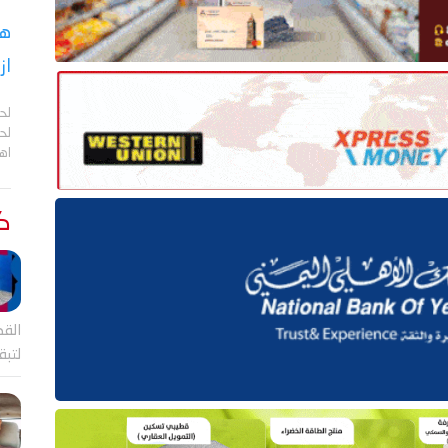
هل
از
لح
لحج
اهم
كت
القض
لتب