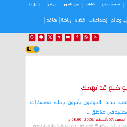
مجتمع مدني
كتابات
فريق التحرير
من نحن
إتصل بنا
ب وعالم
إجتماعيات
قضايا
رياضة
ثقافة
واضيع قد تهمك
عيد جديد.. الحوثيون يأمرون بإخلاء معسكرات
تحشيد في مناطق ...
الجمعة/07/أغسطس/2026 - 08:36 م
دت جماعة الحوثي الارهابية في بيان صدر عنها قبل قليل بسحق