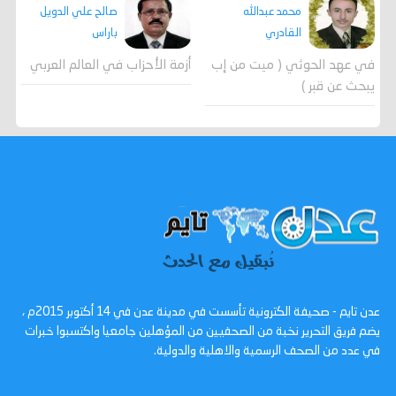
محمد عبدالله
صالح علي الدويل
القادري
باراس
في عهد الحوثي ( ميت من إب
أزمة الأحزاب في العالم العربي
يبحث عن قبر )
عدن تايم - صحيفة الكترونية تأسست في مدينة عدن في 14 أكتوبر 2015م ،
يضم فريق التحرير نخبة من الصحفيين من المؤهلين جامعيا واكتسبوا خبرات
في عدد من الصحف الرسمية والاهلية والدولية.