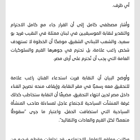
أي ظرف.
وأشار مصطفى كامل إلى أن القرار جاء مع كامل الاحترام
والتقدير لنقابة الموسيقيين في لبنان ممثلة في النقيب فريد بو
سعيد، والشعب اللبناني الشقيق، موضحًا أن الخطوة لا تستهدف
شخص راغب علامة، بل تحترم في جوهرها القيم والسلوكيات
العامة التي يجب أن تُحترم على أرض مصر.
وأوضح البيان أن النقابة قررت استدعاء الفنان راغب علامة
للتحقيق معه رسميًا في مقر النقابة، وإيقاف منحه تصريح الغناء
داخل مصر لحين انتهاء التحقيق، مضيفًا أن النقابة ستخاطب كذلك
غرفة المنشآت السياحية لاجتماع عاجل لمساءلة صاحب المنشأة
السياحية التي استضافت الحفل، واعتبار ما جرى "سقوطًا
متعمدًا لكل القيم والعادات والتقاليد".
وكانت مواقع التواصل الاجتماعي قد تداولت مقطع فيديو من