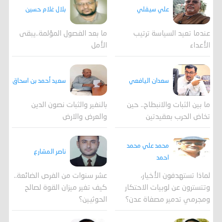
علي سيقلي
بلال غلام حسين
عندما تعيد السياسة ترتيب
ما بعد الفصول المؤلمة..يبقى
الأعداء
الأمل
سعدان اليافعي
سعيد أحمد بن اسحاق
ما بين الثبات والانبطاح.. حين
بالنفير والثبات نصون الدين
تخاض الحرب بعقيدتين
والعرض والارض
محمد علي محمد
ناصر المشارع
احمد
لماذا تستهدفون الأخيار،
عشر سنوات من الفرص الضائعة..
وتتسترون عن لوبيات الاحتكار
كيف تغير ميزان القوة لصالح
ومجرمي تدمير مصفاة عدن؟
الحوثيين؟