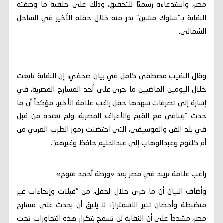
مصر، واستدعاءه رسميًا للتحقيق، وذلك على خلفية ما وصفته
النقابة بـ"سلوك مشين" بدر منه خلال حفله الأخير في الساحل
الشمالي.
وقال النقيب مصطفى كامل في بيان صحفي، إن النقابة تابعت
خلال اليومين الماضيين ما جرى على أحد المسارح المصرية، في
إشارة إلى تصرفات شهدها حفل راغب علامة الأخير، مؤكداً أن ما
حدث "يتنافى مع القيم والأعراف المصرية، ولم نعتده من قبل
في بلد الفن والموسيقى، التي احتضنت رموز الطرب العربي من
أم كلثوم وعبدالوهاب إلى عبدالحليم حافظ وغيرهم".
راغب علامة تريند في مصر بعد «ورطة أحمد فتوح»
وأضاف البيان أن ما جرى خلال الحفل، من "قبلات وإيحاءات غير
منضبطة وأحضان تثير الاشمئزاز"، لا يليق أن يحدث على مسارح
مصر، مشدداً على أن النقابة لن تسمح بتكرار هذه التجاوزات تحت