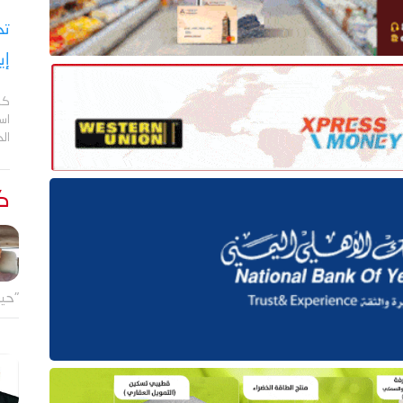
تح
إي
كش
اس
ال
كت
"حين