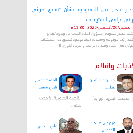
ذير عاجل من السعودية بشأن تنسيق حوثي
راني عراقي لاستهداف ...
الخميس/06/أغسطس/2026 - 11:30 م
ف مصدر سعودي مسؤول لقناة الحدث عن وجود تقارير
تخباراتية موثوقة ومتعددة تفيد بوجود تنسيق بين مليشيات
حوثي في اليمن وفصائل عراقية والحرس الثوري ال
ابات واقلام
العقيد/ محسن
حسين عبدالله بن
ناجي مسعد
عطاف
القضية الجنوبية.. وُجدت
 سبقت الضربة الرواية"
لتبقى
عيدروس صلاح
علي سيقلي
المدوري