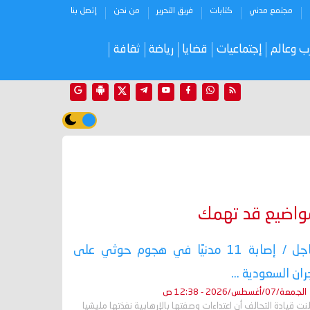
مجتمع مدني
كتابات
فريق التحرير
من نحن
إتصل بنا
ب وعالم
إجتماعيات
قضايا
رياضة
ثقافة
واضيع قد تهمك
عاجل / إصابة 11 مدنيًا في هجوم حوثي على
ران السعودية ...
الجمعة/07/أغسطس/2026 - 12:38 ص
نت قيادة التحالف أن اعتداءات وصفتها بالإرهابية نفذتها مليشيا