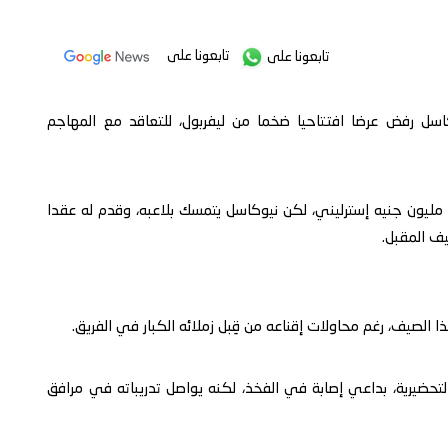
تابعونا على
تابعونا على
اسل رفض عرضا افتتاحيا ضخما من ليفربول، للتعاقد مع المهاجم
وقالت صحيفة "ذا صن" إن العرض الأولي بلغ حوالي 120 مليون جنيه إسترليني، لكن نيوكاسل يتمسك بلاعبه، وقدم له عقدا
يف المقبل.
 الصيف، رغم محاولات إقناعه من قِبل زملائه الكبار في الفريق.
اما، عن جولة نيوكاسل التحضيرية، بداعي إصابة في الفخذ، لكنه يواصل تدريباته في مرافق