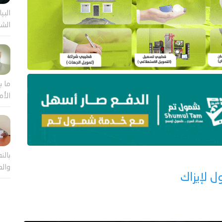
البيا
الشر
ما ب
الأم
بالن
والع
ل لإيزاك