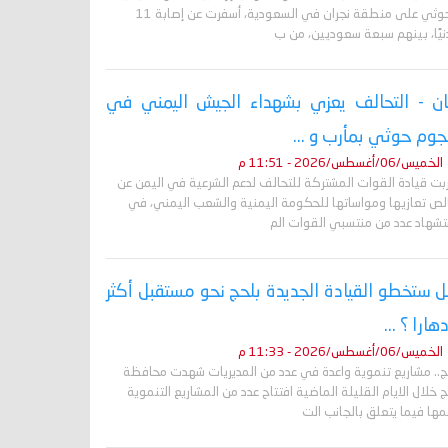
الحوثي على منطقة نجران في السعودية، أسفرت عن إصابة 11
نيًا، بينهم سبعة سعوديين، من ب
ان - التحالف يعزي بشهداء الجيش اليمني في
وم حوثي بمأرب و ...
الخميس/06/أغسطس/2026 - 11:51 م
ربت قيادة القوات المشتركة للتحالف لدعم الشرعية في اليمن عن
لص تعازيها ومواساتها للحكومة اليمنية والشعب اليمني، في
تشهاد عدد من منتسبي القوات الم
 ستخطو القيادة الجديدة بلحج نحو مستقبل أكثر
دهارا ؟ ...
الخميس/06/أغسطس/2026 - 11:33 م
ج.. مشاريع تنموية واعدة في عدد من المديريات شهدت محافظة
 خلال الايام القليلة الماضية افتتاح عدد من المشاريع التنموية
ها فيما يتعلق بالجانب الت