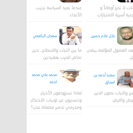
عندما تعيد السياسة ترتيب
نات لا تحرر أوطاناً و
الأعداء
عية أسيرة الامتيازات
بلال غلام حسين
سعدان اليافعي
عد الفصول المؤلمة..يبقى
ما بين الثبات والانبطاح.. حين
ل
تخاض الحرب بعقيدتين
محمد علي محمد
سعيد أحمد بن
احمد
اسحاق
لماذا تستهدفون الأخيار،
فير والثبات نصون الدين
وتتسترون عن لوبيات الاحتكار
رض والارض
ومجرمي تدمير مصفاة عدن؟