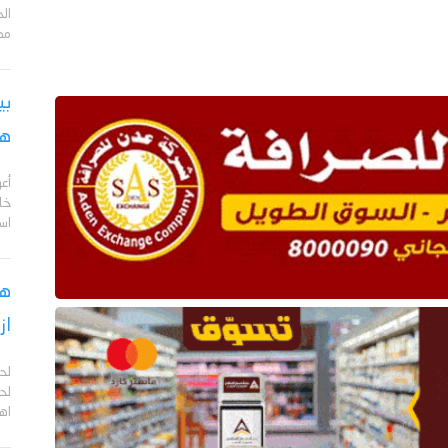
مد
بي
هج
أع
خا
اس
هل
از
لح
لحج
اهم