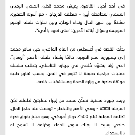
في أحد أحياء القاهرة، يعيش محمد قطن، الجندي اليمني
المنتمي لمحافظة أبين – منطقة الدرجاج – مع أسرته الصغيرة،
مشتتًا بين ضيق الحال ونداء الوطن، وبين نظرات طفله الرضيع
الموجعة وسؤال أبنائه الآخرين: "متى نعود يا أبي؟".
بدأت القصة في أغسطس من العام الماضي، حين سافر محمد
إلى جمهورية مصر العربية، حالمًا بشفاء طفله الأصغر "أوسان"،
الذي وُلد بتشوّه خَلقي في جهازه التناسلي، يتطلب سلسلة
عمليات جراحية دقيقة لا تتوفر في اليمن، بحسب تقارير طبية
موثقة صادرة من وزارة الصحة ومستشفيات خاصة.
وبعد جهود مضنية، تمكّن محمد من إجراء عمليتين لطفله، لكن
المرحلة الثالثة – وهي الأهم والأخطر – توقفت عند حاجز المال.
تكلفة العملية تبلغ 2500 دولار أمريكي، وهو مبلغ يفوق قدرة
جندي بسيط لا يملك سوى الدعاء وكرامة لا تسمح له
بالاستجداء.