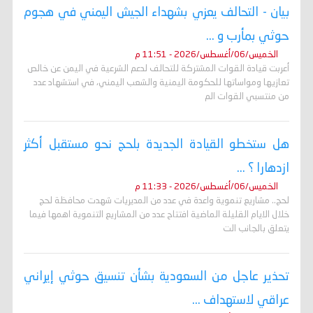
بيان - التحالف يعزي بشهداء الجيش اليمني في هجوم
حوثي بمأرب و ...
الخميس/06/أغسطس/2026 - 11:51 م
أعربت قيادة القوات المشتركة للتحالف لدعم الشرعية في اليمن عن خالص
تعازيها ومواساتها للحكومة اليمنية والشعب اليمني، في استشهاد عدد
من منتسبي القوات الم
هل ستخطو القيادة الجديدة بلحج نحو مستقبل أكثر
ازدهارا ؟ ...
الخميس/06/أغسطس/2026 - 11:33 م
لحج.. مشاريع تنموية واعدة في عدد من المديريات شهدت محافظة لحج
خلال الايام القليلة الماضية افتتاح عدد من المشاريع التنموية اهمها فيما
يتعلق بالجانب الت
تحذير عاجل من السعودية بشأن تنسيق حوثي إيراني
عراقي لاستهداف ...