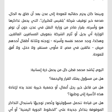
وبينما كان يحزم حقائبه للعودة إلى عدن بعد أن ضاق به الحال،
صدمه خبر توقيف شركة "بلقيس للطيران"، التي يحمل تذاكرها
هو وأسرته، بقرار صادر من وزارة النقل في عدن، دون أن توفر
الوزارة أي بديل أو تُلزم الشركة بتعويض المسافرين العالقين.
وهكذا، وجد محمد نفسه وأسرته – زوجته وثلاثة أطفال أحدهم
مريض – عالقين في مصر، لا مأوى مستقر، ولا دخل، ولا أفق
للعودة.
اليوم، يُناشد محمد قطن كل من يحمل ذرة إنسانية:
هل من مسؤول يملك القرار والرحمة؟
هل من فاعل خير، رجل أعمال، أو جمعية خيرية تمتد يده لإعادة
هذه الأسرة إلى وطنها؟
هل من قيادة تتحمل مسؤوليتها وتُصدر توجيهًا باستبدال التذاكر
الموقوفة بتذاكر جديدة على "الخطوط الجوية اليمنية" أو أي