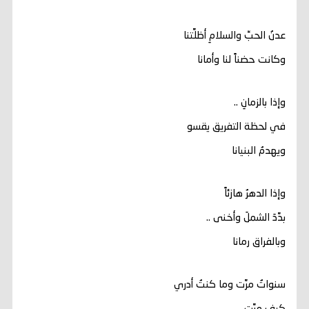
عدنُ الحبِّ والسلامِ أظلَّتنا
وكانت حضناً لنا وأمانا
وإذا بالزمانِ ..
في لحظة التفريق يقسو
ويهدمُ البنيانا
وإذا الدهرُ هازئاً
بدَّدَ الشملَ وأخنى ..
وبالفراق رمانا
سنواتٌ مرَّت وما كنتُ أدري