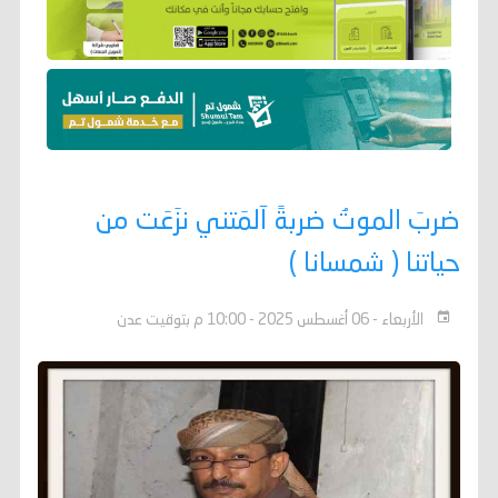
ضربَ الموتُ ضربةً آلمَتني نزَعَت من
حياتنا ( شمسانا )
الأربعاء - 06 أغسطس 2025 - 10:00 م بتوقيت عدن