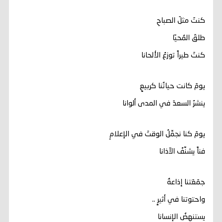
كنتَ مثلَ الصباحِ
طلقَ المُحيّا
كنتَ طيراً توزعُ الألحانا
يومَ كانت حياتُنا كربيعٍ
ينشرُ السعدَ في المدى ألوانا
يومَ كنا نجمِّلُ الوقتَ في الإعلامِ
فناً يشنِّفُ الآذانا
جمَعَتنا إذاعةٌ
واحتوتنا في أثيرٍ ..
يستنهضُ الإنسانا