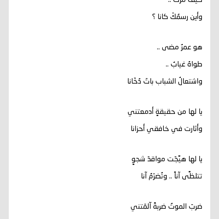
كيف مرَّت ..
وأين رسمُكَ كانا ؟
هو عمرٌ مضى ..
طواهُ غيابٌ ..
واشتعالُ الشباب باتَ دُخَانا
يا لها من حقيقةٍ أدمعتني
وأثارت في خافقي أحزانا
يا لها هيَّجَت مواقدَ شجوٍ
تتلظَّى آناً .. وتُضرَمُ آنا
ضربَ الموتُ ضربةً آلمَتني