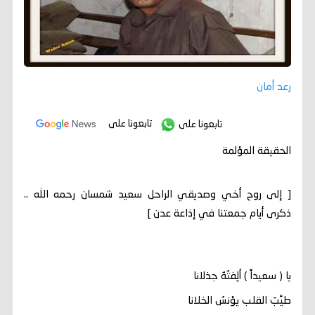
رعد أمان
تابعونا على
تابعونا على
الحقيقة المؤلمة
[ إلى روح أخي وصديقي الراحل سعيد شمسان رحمه الله ..
ذكرى أيام جمعتنا في إذاعة عدن ]
يا ( سعيداً ) ألِفتُهُ جذلانا
طيِّبَ القلب يؤنسُ الخلانا