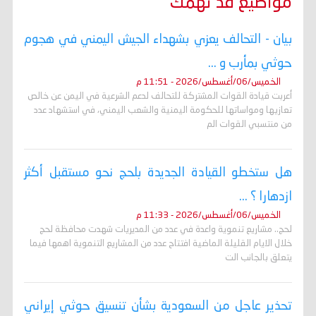
مواضيع قد تهمك
بيان - التحالف يعزي بشهداء الجيش اليمني في هجوم
حوثي بمأرب و ...
الخميس/06/أغسطس/2026 - 11:51 م
أعربت قيادة القوات المشتركة للتحالف لدعم الشرعية في اليمن عن خالص
تعازيها ومواساتها للحكومة اليمنية والشعب اليمني، في استشهاد عدد
من منتسبي القوات الم
هل ستخطو القيادة الجديدة بلحج نحو مستقبل أكثر
ازدهارا ؟ ...
الخميس/06/أغسطس/2026 - 11:33 م
لحج.. مشاريع تنموية واعدة في عدد من المديريات شهدت محافظة لحج
خلال الايام القليلة الماضية افتتاح عدد من المشاريع التنموية اهمها فيما
يتعلق بالجانب الت
تحذير عاجل من السعودية بشأن تنسيق حوثي إيراني