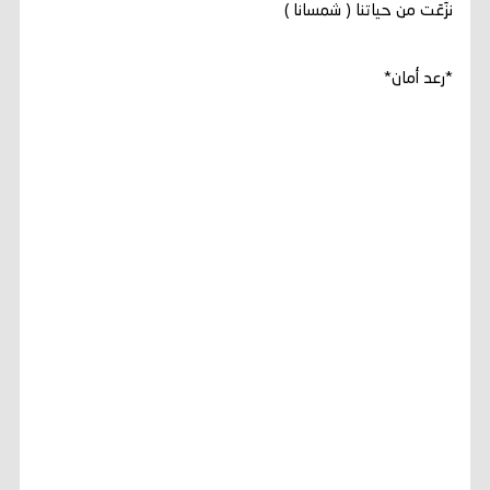
نزَعَت من حياتنا ( شمسانا )
*رعد أمان*