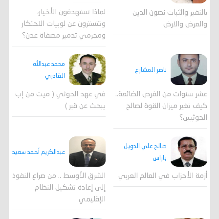
لماذا تستهدفون الأخيار،
بالنفير والثبات نصون الدين
وتتسترون عن لوبيات الاحتكار
والعرض والارض
ومجرمي تدمير مصفاة عدن؟
محمد عبدالله
ناصر المشارع
القادري
عشر سنوات من الفرص الضائعة..
في عهد الحوثي ( ميت من إب
كيف تغير ميزان القوة لصالح
يبحث عن قبر )
الحوثيين؟
صالح علي الدويل
عبدالكريم أحمد سعيد
باراس
أزمة الأحزاب في العالم العربي
الشرق الأوسط .. من صراع النفوذ
إلى إعادة تشكيل النظام
الإقليمي