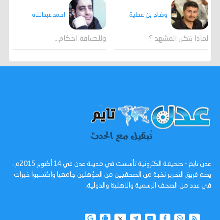
احمد عبداللاه
وضاح بن عطية
وللضيافة احكام…
لماذا يتكرر المشهد ؟
عدن تايم - صحيفة الكترونية تأسست في مدينة عدن في 14 أكتوبر 2015م ،
يضم فريق التحرير نخبة من الصحفيين من المؤهلين جامعيا واكتسبوا خبرات
في عدد من الصحف الرسمية والاهلية والدولية.