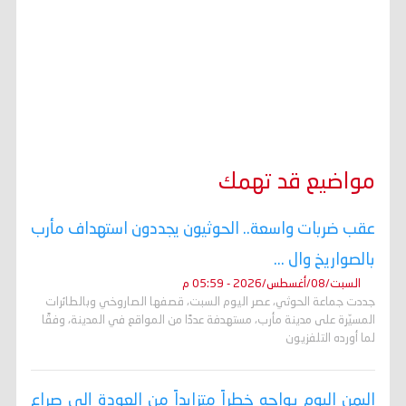
مواضيع قد تهمك
عقب ضربات واسعة.. الحوثيون يجددون استهداف مأرب
بالصواريخ وال ...
السبت/08/أغسطس/2026 - 05:59 م
جددت جماعة الحوثي، عصر اليوم السبت، قصفها الصاروخي وبالطائرات
المسيّرة على مدينة مأرب، مستهدفة عددًا من المواقع في المدينة، وفقًا
لما أورده التلفزيون
اليمن اليوم يواجه خطراً متزايداً من العودة إلى صراع