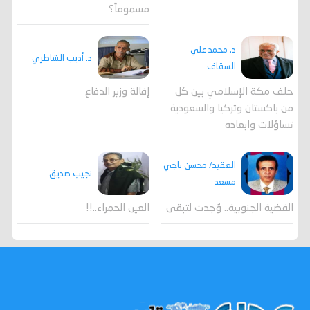
مسموماً؟
د. محمد علي
د. أديب الشاطري
السقاف
حلف مكة الإسلامي بين كل
إقالة وزير الدفاع
من باكستان وتركيا والسعودية
تساؤلات وابعاده
العقيد/ محسن ناجي
نجيب صديق
مسعد
القضية الجنوبية.. وُجدت لتبقى
العين الحمراء..!!