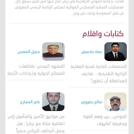
هددت جماعة الحوثي الارهابية في بيان صدر عنها قبل قليل بسحق كل
معسكرات التحشيد العسكري الموالية لمجلس الرئاسة اليمني المفروض
من قبل السعودية ودعت من وص
كتابات واقلام
جميل الشعبي
عماد باحميش
المشهد اليمني: تقاطعات
التخصصات النادرة ضحية العقلية
المصالح الدولية وارتدادات الأزمة
الإدارية التقليدية . . فكيف
للمحافظة أن تتطور؟
صالح حقروص
ناصر المشارع
الحوثي... بين وهم القوة
من مواثيق الأمين والمأمون إلى
وحقيقة الظروف
اتفاقية مكة مع تركيا : هل
يحمل التحالف التركي خنجراً