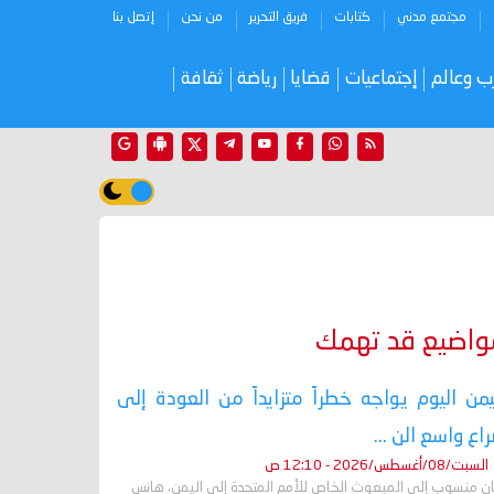
مجتمع مدني
كتابات
فريق التحرير
من نحن
إتصل بنا
ب وعالم
إجتماعيات
قضايا
رياضة
ثقافة
واضيع قد تهمك
يمن اليوم يواجه خطراً متزايداً من العودة إلى
اع واسع الن ...
السبت/08/أغسطس/2026 - 12:10 ص
ان منسوب إلى المبعوث الخاص للأمم المتحدة إلى اليمن، هانس