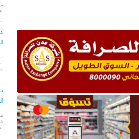
الي
عا
ال
اس
ال
بم
تص
ال
هد
كل
ال