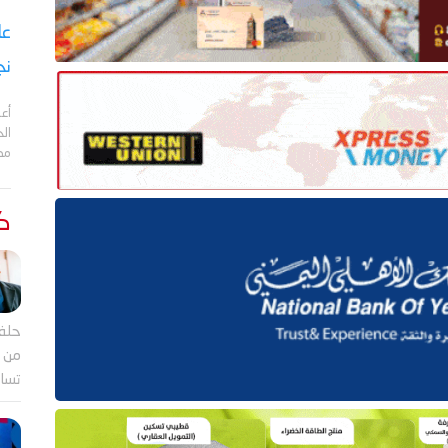
نج
أعل
مد
كت
حلف
من ب
تساؤ