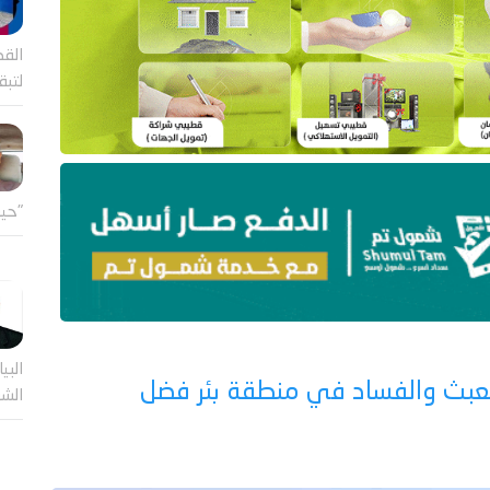
القض
لتب
"حين
البيا
لعبث والفساد في منطقة بئر فضل
الشر