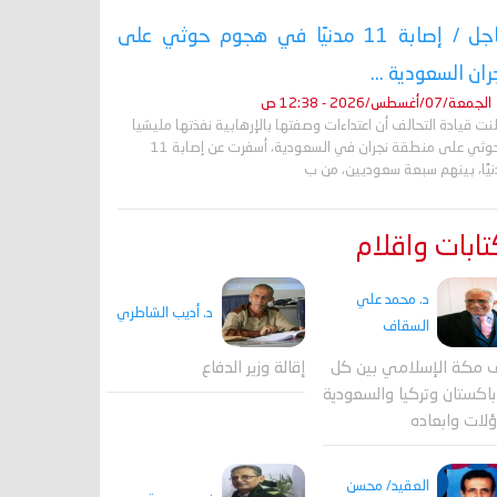
عاجل / إصابة 11 مدنيًا في هجوم حوثي على
ران السعودية ...
الجمعة/07/أغسطس/2026 - 12:38 ص
نت قيادة التحالف أن اعتداءات وصفتها بالإرهابية نفذتها مليشيا
الحوثي على منطقة نجران في السعودية، أسفرت عن إصابة 11
نيًا، بينهم سبعة سعوديين، من ب
ابات واقلام
د. محمد علي
د. أديب الشاطري
السقاف
 مكة الإسلامي بين كل
إقالة وزير الدفاع
اكستان وتركيا والسعودية
لات وابعاده
العقيد/ محسن