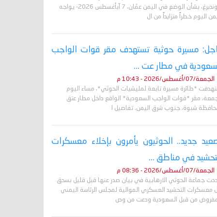
غروندبرغ، بشأن الوضع في اليمن عمّان، 7 آبأغسطس 2026- يواجه
من اليوم خطراً متزايداً من ال
جل: مسيرة حوثية تستهدف مقر قوات الواجب
سعودية في مطار عت ...
الجمعة/07/أغسطس/2026 - 10:43 م
تهدفت *طائرة مسيرة تابعة لمليشيات الحوثي*، مساء اليوم
جمعة، مقر *قوات الواجب السعودية* الواقع داخل مطار عتق
حافظة شبوة، جنوب شرق اليمن. تفاصيل ا
عيد جديد.. الحوثيون يأمرون بإخلاء معسكرات
تحشيد في مناطق ...
الجمعة/07/أغسطس/2026 - 08:36 م
دت جماعة الحوثي الارهابية في بيان صدر عنها قبل قليل بسحق
 معسكرات التحشيد العسكري الموالية لمجلس الرئاسة اليمني
مفروض من قبل السعودية ودعت من وص