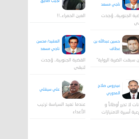
نجيب صديق
ناجي مسعد
ية الجنوبية.. وُجدت
العين الحمراء..!!
قى
العقيد/ محسن
حسين عبدالله بن
ناجي مسعد
عطاف
القضية الجنوبية.. وُجدت
 سبقت الضربة الرواية"
لتبقى
عيدروس صلاح
علي سيقلي
المدوري
عندما تعيد السياسة ترتيب
نات لا تحرر أوطاناً و
الأعداء
عية أسيرة الامتيازات