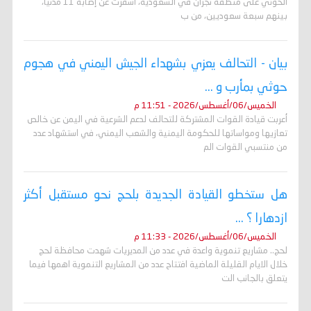
الحوثي على منطقة نجران في السعودية، أسفرت عن إصابة 11 مدنيًا،
بينهم سبعة سعوديين، من ب
بيان - التحالف يعزي بشهداء الجيش اليمني في هجوم
حوثي بمأرب و ...
الخميس/06/أغسطس/2026 - 11:51 م
أعربت قيادة القوات المشتركة للتحالف لدعم الشرعية في اليمن عن خالص
تعازيها ومواساتها للحكومة اليمنية والشعب اليمني، في استشهاد عدد
من منتسبي القوات الم
هل ستخطو القيادة الجديدة بلحج نحو مستقبل أكثر
ازدهارا ؟ ...
الخميس/06/أغسطس/2026 - 11:33 م
لحج.. مشاريع تنموية واعدة في عدد من المديريات شهدت محافظة لحج
خلال الايام القليلة الماضية افتتاح عدد من المشاريع التنموية اهمها فيما
يتعلق بالجانب الت