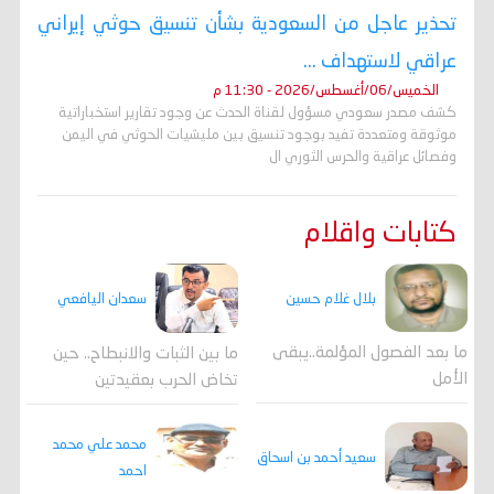
تحذير عاجل من السعودية بشأن تنسيق حوثي إيراني
عراقي لاستهداف ...
الخميس/06/أغسطس/2026 - 11:30 م
كشف مصدر سعودي مسؤول لقناة الحدث عن وجود تقارير استخباراتية
موثوقة ومتعددة تفيد بوجود تنسيق بين مليشيات الحوثي في اليمن
وفصائل عراقية والحرس الثوري ال
كتابات واقلام
بلال غلام حسين
سعدان اليافعي
ما بعد الفصول المؤلمة..يبقى
ما بين الثبات والانبطاح.. حين
الأمل
تخاض الحرب بعقيدتين
محمد علي محمد
سعيد أحمد بن اسحاق
احمد