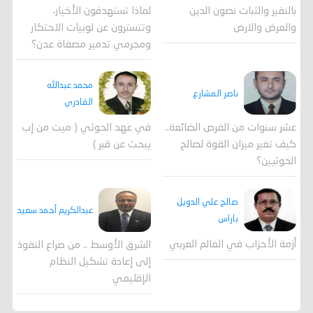
لماذا تستهدفون الأخيار،
بالنفير والثبات نصون الدين
وتتسترون عن لوبيات الاحتكار
والعرض والارض
ومجرمي تدمير مصفاة عدن؟
محمد عبدالله
ناصر المشارع
القادري
عشر سنوات من الفرص الضائعة..
في عهد الحوثي ( ميت من إب
كيف تغير ميزان القوة لصالح
يبحث عن قبر )
الحوثيين؟
صالح علي الدويل
عبدالكريم أحمد سعيد
باراس
أزمة الأحزاب في العالم العربي
الشرق الأوسط .. من صراع النفوذ
إلى إعادة تشكيل النظام
الإقليمي