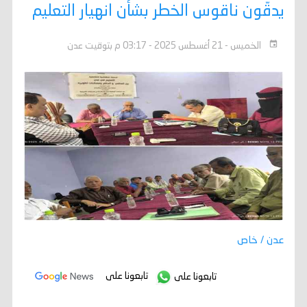
يدقّون ناقوس الخطر بشأن انهيار التعليم
الخميس - 21 أغسطس 2025 - 03:17 م بتوقيت عدن
عدن / خاص
تابعونا على
تابعونا على