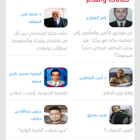
د. محمد علي
ناصر المشارع
السقاف
من مواثيق الأمين والمأمون إلى
حلف مكة الإسلامي بين كل
اتفاقية مكة مع تركيا : هل
من باكستان وتركيا والسعودية
يحمل التحالف التركي خنجراً
تساؤلات وابعاده
مسموماً؟
العقيد/ محسن ناجي
د. أديب الشاطري
مسعد
القضية الجنوبية.. وُجدت لتبقى
إقالة وزير الدفاع
حسين عبدالله بن
نجيب صديق
عطاف
العين الحمراء..!!
"حين سبقت الضربة الرواية"