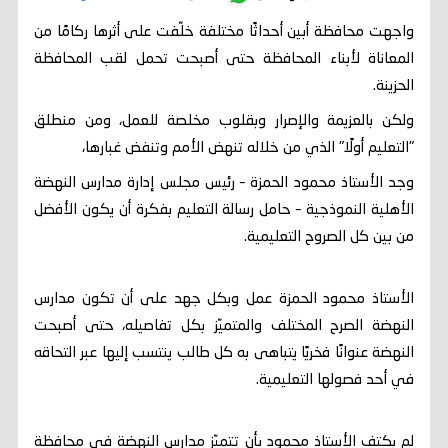
واجهت محافظة أبين أحداثًا مختلفة خلّفت على أثرها ركامًا من
المعاناة لأبناء المحافظة حتى أصبحت تحمل لقب المحافظة
الحزينة.
ولكن بالعزيمة والإصرار وبقلوب مخلصة للعمل، ومن منطلق
"التعليم أولًا" الذي من خلاله تنهض الأمم وتنفض غبارها،
وجد الأستاذ محمود الحمزة – رئيس مجلس إدارة مدارس النهضة
الأهلية النموذجية – حامل رسالة التعليم بفكرة أن يكون الأفضل
من بين كل الصروح التعليمية.
الأستاذ محمود الحمزة عمل وبكل جهد على أن تكون مدارس
النهضة الصرح المختلف والمتميّز بكل تفاصيله، حتى أصبحت
النهضة عنوانًا فخريًا يتباهى به كل طالب ينتسب إليها عبر التحاقه
في أحد فصولها التعليمية.
لم يكتفِ الأستاذ محمود بأن تتميّز مدارس النهضة في محافظة