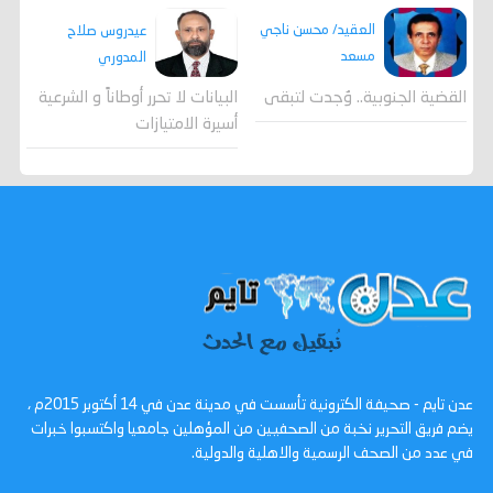
العقيد/ محسن ناجي
عيدروس صلاح
مسعد
المدوري
القضية الجنوبية.. وُجدت لتبقى
البيانات لا تحرر أوطاناً و الشرعية
أسيرة الامتيازات
عدن تايم - صحيفة الكترونية تأسست في مدينة عدن في 14 أكتوبر 2015م ،
يضم فريق التحرير نخبة من الصحفيين من المؤهلين جامعيا واكتسبوا خبرات
في عدد من الصحف الرسمية والاهلية والدولية.