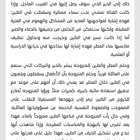
ذلك إلى الخير الذي سوف يصل إليها في القريب العاجل. وإذا
كانت الفتاة تمشي تحت سماء ممطرة وسقطت في الطين؛
فهذه إشارة لمواجهتها العديد من المشاكل والهموم في الفترة
المقبلة، ولكنها ستتمكن من التخلص من جميعها بالدعاء والصبر.
أما إذا كانت تسير في الطين وخرجت منه وتحاول تنظيف
ملابسها بماء المطر، فهذه إشارة لها بنجاحها في حياتها الدراسية
أو العلمية.
وحلم المطر والطين للمتزوجة يبشر بالخير والبركات التي ستعم
على العائلة قريباً. وحلم المتزوجة بأن الأطفال يسقطون ويلعبون
في الطين خلال المطر، قد يعني ذلك أن أمهم على موعد مع
تحقيق استفادة مالية كبيرة، كميراث مثلاً. ورؤيا المتزوجة تُصارع
للخروج من الطين ترمز إلى جهودها المستمرة؛ للتغلب على
الصعوبات والضغوط النفسية الناجمة عن مسؤولياتها العائلية.
وفي حال رأت المتزوجة في منامها الطين ممزوجاً بالماء، فهذا
يعد بُشرى لها بالبهجة والمناسبات المفرحة. وإذا شاهدت أنها
تبدع في تشكيل الخزف من الطين، فهذا دليل على قدرتها على