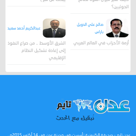
الحوثيين؟
صالح علي الدويل
عبدالكريم أحمد سعيد
باراس
أزمة الأحزاب في العالم العربي
الشرق الأوسط .. من صراع النفوذ
إلى إعادة تشكيل النظام
الإقليمي
عدن تايم - صحيفة الكترونية تأسست في مدينة عدن في 14 أكتوبر 2015م ،