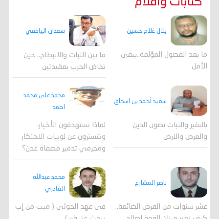
كتابات واقلام
بلال غلام حسين
سعدان اليافعي
ما بعد الفصول المؤلمة..يبقى
ما بين الثبات والانبطاح.. حين
الأمل
تخاض الحرب بعقيدتين
محمد علي محمد
سعيد أحمد بن اسحاق
احمد
لماذا تستهدفون الأخيار،
بالنفير والثبات نصون الدين
وتتسترون عن لوبيات الاحتكار
والعرض والارض
ومجرمي تدمير مصفاة عدن؟
محمد عبدالله
ناصر المشارع
القادري
عشر سنوات من الفرص الضائعة..
في عهد الحوثي ( ميت من إب
كيف تغير ميزان القوة لصالح
يبحث عن قبر )