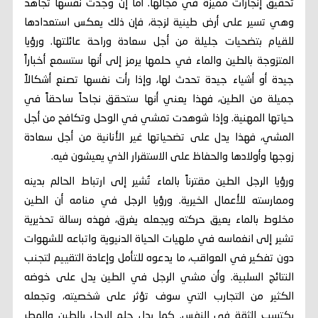
تحقيق إنجازات مميزة في مجالها. أما إن وجدت نفسها تجاهد
وهي تسير على أرض طينية لزجة، فإن ذلك يعكس استعدادها
للقيام بتضحيات جليلة من أجل سعادة وراحة عائلتها. ورؤيا
المتزوجة بالطين والماء في حلمها يرمز إلى أنها ستسمع أخباراً
جيدة أو أشياء جيدة تحدث لها، وإذا رأت نفسها تصنع أشكالاً
جميلة من الطين، فهذا يعني أنها ستحقق نجاحاً ساحقاً في
حياتها المهنية. وإذا شوهدت تمشي في الوحل وتكافح من أجل
المشي، فهذا يدل على تضحياتها غير الأنانية من أجل سعادة
زوجها وأولادها والحفاظ على الاستقرار الذي يعيشون فيه.
ورؤيا الرجل الطين مقترناً بالماء تُشير إلى ارتباط الحالم بدينه
وممارسته للأعمال الخيرية. ورؤيا الرجل في منامه أن الطين
مخلوط بالماء يعيق حركته ويجعله يغرق، فهذه رسالة تحذيرية
تشير إلى انغماسه في ملهيات الحياة الدنيوية واتباعه للشهوات
دون تفكير في العواقب، ما يدعوه للتأمل وإعادة التقييم لتجنب
النتائج السلبية. وأن مشي الرجل في الطين يدل على خوضه
الكثير من التجارب التي سوف تؤثر على شخصيته، وتجعله
يكتسب الثقة في النفس. كما يدل حلم الرجل بالطين والمطر