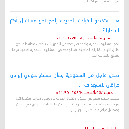
من منتسبي القوات الم
هل ستخطو القيادة الجديدة بلحج نحو مستقبل أكثر
ازدهارا ؟ ...
الخميس/06/أغسطس/2026 - 11:33 م
لحج.. مشاريع تنموية واعدة في عدد من المديريات شهدت محافظة لحج
خلال الايام القليلة الماضية افتتاح عدد من المشاريع التنموية اهمها فيما
يتعلق بالجانب الت
تحذير عاجل من السعودية بشأن تنسيق حوثي إيراني
عراقي لاستهداف ...
الخميس/06/أغسطس/2026 - 11:30 م
كشف مصدر سعودي مسؤول لقناة الحدث عن وجود تقارير استخباراتية
موثوقة ومتعددة تفيد بوجود تنسيق بين مليشيات الحوثي في اليمن
وفصائل عراقية والحرس الثوري ال