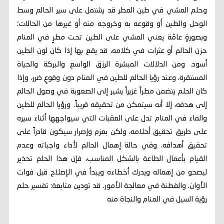
وحلم المشي في طين المطر قد يشتمل على سير الحالم وسط
الوحل والطين أو وقوعه به وخروجه منه أو غيرها من الحالات؛
وبصورةٍ عامّة يعني المشي على الطين تحت مطرٍ في المنام
حزن الحالم أو عثرات في كلامه، قد يقع بها إذا كان لون الطين
أسود. ومن الدلالات المبشرة الرزق الواسع والبركة والحياة
المستقرة، وعند رؤيا الحالم للطين في المنام دون وقوعٍ ضرر، وإذا
كان الحلم يتضمن مطراً غزيراً يشير إلى الصعوبة في وصول الحالم
إلى هدفه، إلا أنه سيتمكن من تحقيقه قريباً. ورؤيا الحالم للطين
والماء في المنام تدل على العقبات التي سيواجهها أثناء سيره
على طريق تحقيق أحلامه، ولكن بعزم وإصرار سيكون قادراً على
تحقيق أهدافه. وفي حالة إهمال الحالم لأداء واجباته وعدم
القيام بأعمال الطاعة بالشكل المناسب، فإن هذا الحلم تحذير
ليصحو من إهماله ويدرك أخطاءه ويبدأ في الإصلاح قبل فوات
الأوان. والفطنة في معالجة الأمور. قد تودين متابعة: تفسير حلم
رؤية السيل في المنام والنجاة منه