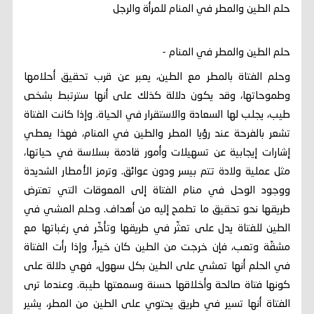
حلم الطين والمطر في المنام للمرأة والرجل
حلم الطين والمطر في المنام -
وحلم الفتاة بالمطر مع الطين، يعبر عن قرب تحقيق أحلامها
وطموحاتها، وقد يكون دلالة كذلك على أنها سترتبط بشخص
طيب، يجلب لها السعادة والاستقرار في الحياة. وإذا كانت الفتاة
تشعر بالفرحة عند رؤيا المطر والطين في المنام، فهذا يعطي
إشارات إيجابية عن تسهيلات وأمور قادمة بسلاسة في حياتها،
مثل عملية ولادة تتم بيسر ودون عوائق. وترمز الأمطار الشديدة
ووجود الوحل في منام الفتاة إلى المعوقات التي تعترض
طريقها نحو تحقيق ما تطمح إليه من أهداف. وحلم المشي في
الطين للفتاة يدل على تعثّر في طريقها وتأخّر في رغباتها مع
مشقّة وتعب، فإن خرجت من الطين كان خيراً، وإذا رأت الفتاة
في الحلم أنها تمشي على الطين بكل سهول، فهي دلالة على
كونها فتاة صالحة وأخلاقها حسنة وسمعتها طيبة. وعندما ترى
الفتاة أنها تسير في طريق يحتوي على الطين من المطر، يشير