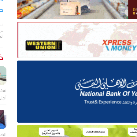
صر
بي
الي
كت
فكر
أجل
الضا