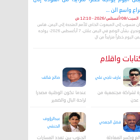
اع واسع الن ...
السبت/08/أغسطس/2026 - 12:10 ص
ان منسوب إلى المبعوث الخاص للأمم المتحدة إلى اليمن، هانس
غروندبرغ، بشأن الوضع في اليمن عمّان، 7 آبأغسطس 2026- يواجه
من اليوم خطراً متزايداً من ال
ابات واقلام
عارف ناجي علي
صالح شائف
ة لشراكة مجتمعية من
عندما تكون الوطنية مصدرا
 عدن
لراحة البال والضمير
عبدالرؤوف
فضل الجعدي
الحنشي
لع وكسر المعادلة
الجنوب بين تعدد المسارات