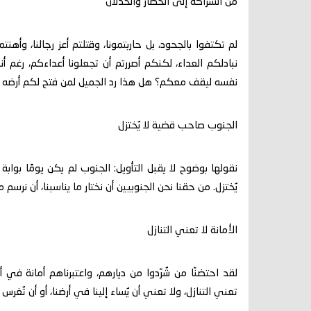
من الشراكة إلى الحصار والخذلان
لم تكتفوا بالجحود، بل حاربتمونا، وقتلتم أعز رجالنا، وأهنتم
نبادلكم العداء، لكنكم أصررتم أن تجعلونا أعداءكم، رغ
نفسه ليقف معكم؟ هل هذا رد الجميل لمن فتح لكم أرضه 
الجنوب صاحب قضية لا يُختزل
نقولها بوضوح لا يقبل التأويل: الجنوب لم يكن يومًا بوابة
يُختزل. من حقنا نحن الجنوبيين أن نختار ما يناسبنا، أن نرسم
الأمانة لا تعني التنازل
لقد احتضنّا من شُرّدوا من ديارهم، واعتبرناهم أمانة في 
تعني التنازل، ولا تعني أن يُساء إلينا في أرضنا، أو أن تُغ