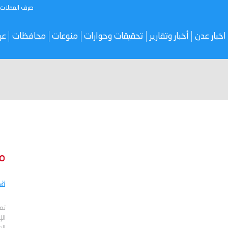
صرف العملات
اخبار عدن
أخبار وتقارير
تحقيقات وحوارات
منوعات
محافظات
عر
م
قص
تع
الإ