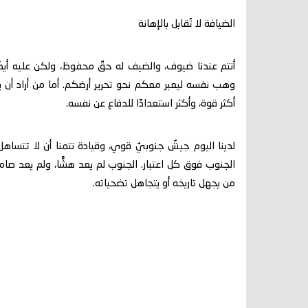
الضيافة لا تُقابل بالإهانة
أنتم عندنا ضيوف، والضيف له حقٌ محفوظ، ولكن عليه أيض
وهب نفسه ليعبر معكم نحو تحرير أرضكم. أما من أراد أن ي
أكثر قوة، وأكثر استعدادًا للدفاع عن نفسه.
لدينا اليوم جيشٌ جنوبيٌ قوي، وقيادة نتمنا أن لا تتساهل
الجنوب فوق كل اعتبار. الجنوب لم يعد هشًّا، ولم يعد صام
من يجهل تاريخه أو يتجاهل تضحياته.