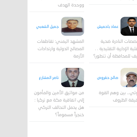
ووحدة الهدف
جميل الشعبي
عماد باحميش
المشهد اليمني: تقاطعات
صصات النادرة ضحية
المصالح الدولية وارتدادات
ية الإدارية التقليدية . .
الأزمة
ف للمحافظة أن تتطور؟
صالح حقروص
ناصر المشارع
ثي... بين وهم القوة
من مواثيق الأمين والمأمون
يقة الظروف
إلى اتفاقية مكة مع تركيا :
هل يحمل التحالف التركي
خنجراً مسموماً؟