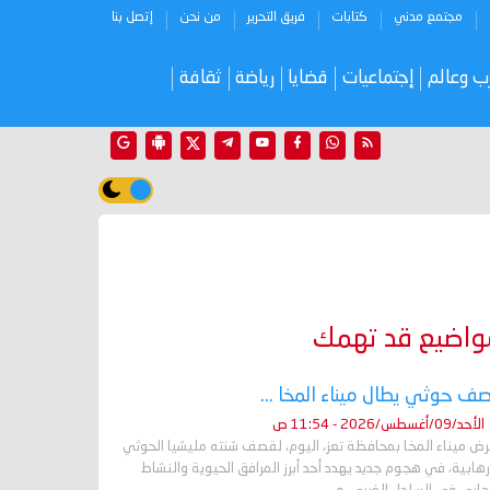
مجتمع مدني
كتابات
فريق التحرير
من نحن
إتصل بنا
ب وعالم
إجتماعيات
قضايا
رياضة
ثقافة
واضيع قد تهمك
ف حوثي يطال ميناء المخا ...
الأحد/09/أغسطس/2026 - 11:54 ص
رض ميناء المخا بمحافظة تعز، اليوم، لقصف شنته مليشيا الحوثي
رهابية، في هجوم جديد يهدد أحد أبرز المرافق الحيوية والنشاط