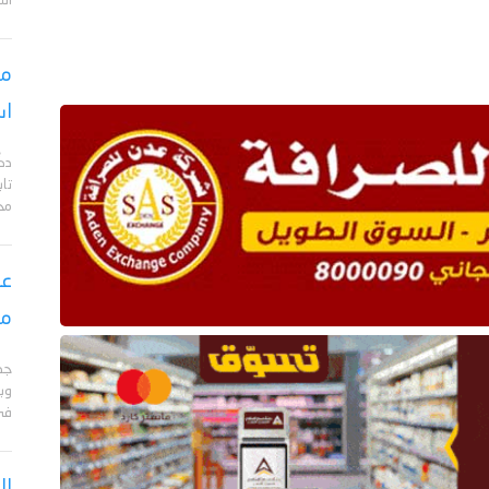
الت
مس
اس
دك
تا
مح
عق
مأ
جد
وبا
في 
ال