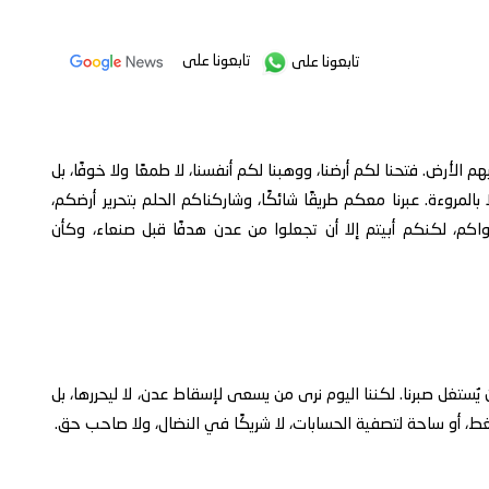
تابعونا على
تابعونا على
 الأرض. فتحنا لكم أرضنا، ووهبنا لكم أنفسنا، لا طمعًا ولا خوفًا، بل
 إلا بالمروءة. عبرنا معكم طريقًا شائكًا، وشاركناكم الحلم بتحرير أرضكم،
م، لكنكم أبيتم إلا أن تجعلوا من عدن هدفًا قبل صنعاء، وكأن
ا أن يُستغل صبرنا. لكننا اليوم نرى من يسعى لإسقاط عدن، لا ليحررها، بل
، أو ساحة لتصفية الحسابات، لا شريكًا في النضال، ولا صاحب حق.