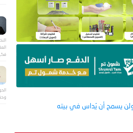
التخ
العقل
فكي
الحو
وحق
لن يسمح أن يُداس في بيته