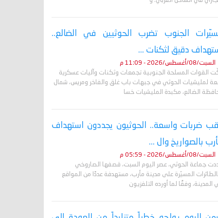
جاري في الساحل الغربي. و
يّرات الجنوب تضرب الحوثيين في الضالع..
تهداف دقيق لثكنات ...
السبت/08/أغسطس/2026 - 11:09 م
ّت القوات المسلحة الجنوبية تجمعات وثكنات وآليات عسكرية
بعة لمليشيات الحوثي في جبهات باب غلق والفاخر ومريس، شمال
افظة الضالع، مكبدة المليشيات خسا
ب ضربات واسعة.. الحوثيون يجددون استهداف
رب بالصواريخ وال ...
السبت/08/أغسطس/2026 - 05:59 م
دت جماعة الحوثي، عصر اليوم السبت، قصفها الصاروخي
لطائرات المسيّرة على مدينة مأرب، مستهدفة عددًا من المواقع
المدينة، وفقًا لما أورده التلفزيون
يمن اليوم يواجه خطراً متزايداً من العودة إلى