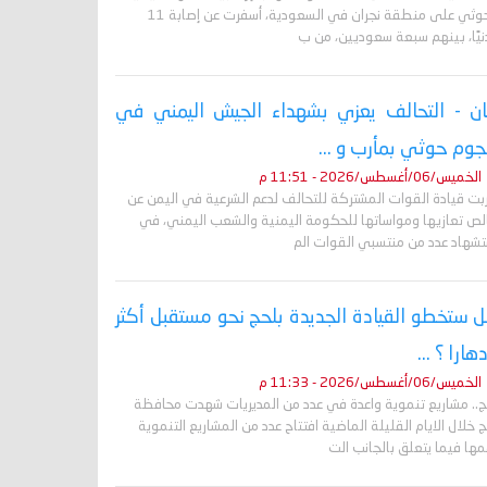
الحوثي على منطقة نجران في السعودية، أسفرت عن إصابة 11
نيًا، بينهم سبعة سعوديين، من ب
ان - التحالف يعزي بشهداء الجيش اليمني في
وم حوثي بمأرب و ...
الخميس/06/أغسطس/2026 - 11:51 م
ربت قيادة القوات المشتركة للتحالف لدعم الشرعية في اليمن عن
لص تعازيها ومواساتها للحكومة اليمنية والشعب اليمني، في
تشهاد عدد من منتسبي القوات الم
 ستخطو القيادة الجديدة بلحج نحو مستقبل أكثر
دهارا ؟ ...
الخميس/06/أغسطس/2026 - 11:33 م
ج.. مشاريع تنموية واعدة في عدد من المديريات شهدت محافظة
 خلال الايام القليلة الماضية افتتاح عدد من المشاريع التنموية
ها فيما يتعلق بالجانب الت