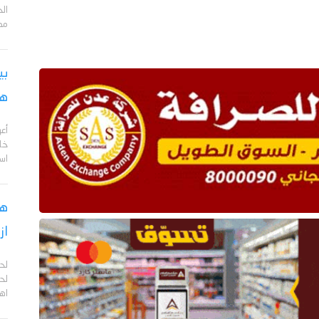
مد
بي
هج
أع
خا
اس
هل
از
لح
لحج
اهم