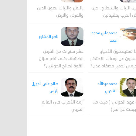
ين الثبات والانبطاح.. حين
بالنفير والثبات نصون الدين
 الحرب بعقيدتين
والعرض والارض
محمد علي محمد
ناصر المشارع
احمد
ا تستهدفون الأخيار،
عشر سنوات من الفرص
ترون عن لوبيات الاحتكار
الضائعة.. كيف تغير ميزان
رمي تدمير مصفاة عدن؟
القوة لصالح الحوثيين؟
محمد عبدالله
صالح علي الدويل
القادري
باراس
عهد الحوثي ( ميت من
أزمة الأحزاب في العالم
بحث عن قبر )
العربي