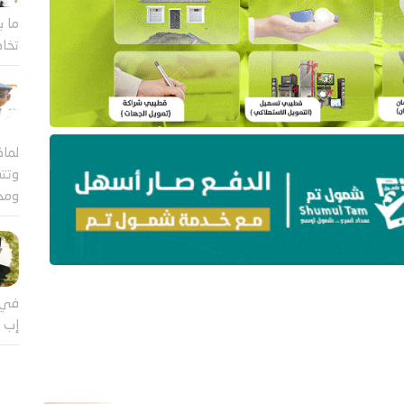
ما ب
تخاض
لماذ
وتتس
ومج
في 
إب ي