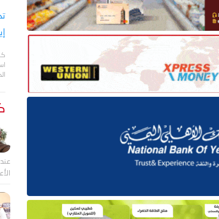
تح
إي
كش
اس
ال
كت
عندم
الأع