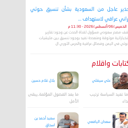
ذير عاجل من السعودية بشأن تنسيق حوثي
راني عراقي لاستهداف ...
الخميس/06/أغسطس/2026 - 11:30 م
ف مصدر سعودي مسؤول لقناة الحدث عن وجود تقارير
تخباراتية موثوقة ومتعددة تفيد بوجود تنسيق بين مليشيات
حوثي في اليمن وفصائل عراقية والحرس الثوري ال
ابات واقلام
علي سيقلي
بلال غلام حسين
ا تعيد السياسة ترتيب
ما بعد الفصول المؤلمة..يبقى
داء
الأمل
سعيد أحمد بن
سعدان اليافعي
اسحاق