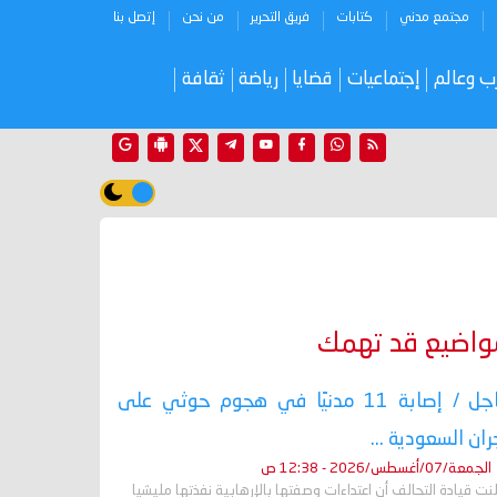
مجتمع مدني
كتابات
فريق التحرير
من نحن
إتصل بنا
ب وعالم
إجتماعيات
قضايا
رياضة
ثقافة
واضيع قد تهمك
عاجل / إصابة 11 مدنيًا في هجوم حوثي على
ران السعودية ...
الجمعة/07/أغسطس/2026 - 12:38 ص
نت قيادة التحالف أن اعتداءات وصفتها بالإرهابية نفذتها مليشيا