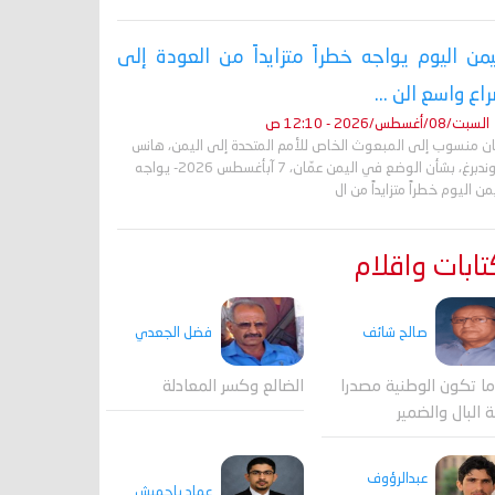
يمن اليوم يواجه خطراً متزايداً من العودة إلى
اع واسع الن ...
السبت/08/أغسطس/2026 - 12:10 ص
ان منسوب إلى المبعوث الخاص للأمم المتحدة إلى اليمن، هانس
غروندبرغ، بشأن الوضع في اليمن عمّان، 7 آبأغسطس 2026- يواجه
من اليوم خطراً متزايداً من ال
ابات واقلام
صالح شائف
فضل الجعدي
ا تكون الوطنية مصدرا
الضالع وكسر المعادلة
ة البال والضمير
عبدالرؤوف
عماد باحميش