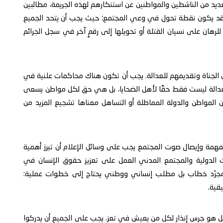
عديد من الناشطين والمواطنين عن استنكارهم لهذه الجريمة، مطالبين
ث قد يكون نقطة تحول في وعي المجتمع؛ حيث يجب أن يتحد الجميع
لرهان على نسيان القتلة أو تحويلها إلى رقمٍ آخر في سجل الجرائم
ى الجناة وتقديمهم للعدالة. يجب أن تكون هناك محاكمات علنية في
العدالة ليست فقط حقًا لأهل الضحايا، بل هي حق لكل مواطن يسعى
المواطن والدولة المماطلة أو التساهل معناها تشجيع المزيد من
المهمة وإيصال صوت المجتمع يجب على وسائل الإعلام أن تبرز أهمية
 الدولية والمجتمع المدني العمل على تعزيز حقوق الإنسان في
يس مجرّد خطاب بل مطلب إنساني ووطني يحتاج إلى خطوات عملية:
قية.
بل هو جرس إنذار لكل من يعيش في تعز. يجب على الجميع أن يدركوا