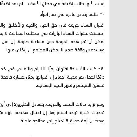
قتلت لأنها كانت نظيفة في مكانٍ للأسف — لم يعد نظيفًا 
٣٠ طلقة رصاص غادرة في صدر امرأة
اغتيال النساء جريمة في حق الدين والقيم والأخلاق وا
احتضنت عشرات النساء البارزات في مختلف المجالات لا يم
يمكن أن تمر هذه الجريمة دون مساءلة صارمة. إن قتل امرأ
ويستدعي وقفة ضمير لا يمكن للمجتمع أن يتخلى عنها
لقد كانت الأستاذة افتهان رمزًا للالتزام والتفاني في 
دائمًا لجعل تعز مدينة أجمل. إن اغتيالها يمثل خسارة فادح
تحسين المجتمع وتعزيز القيم الإنسانية.
ومع تزايد حالات العنف والجريمة، يتساءل الكثيرون: إلى أين ت
تحديات كبيرة تهدد استقرارها. إن اغتيال شخصية بارزة 
ويعكس أزمة حقيقية تحتاج إلى معالجة عاجلة.