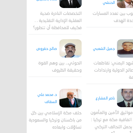
الحنشي
وب بين تعدد المسارات
التخصصات النادرة ضحية
دة الهدف
العقلية الإدارية التقليدية . .
فكيف للمحافظة أن تتطور؟
جميل الشعبي
صالح حقروص
هد اليمني: تقاطعات
الحوثي... بين وهم القوة
الح الدولية وارتدادات
وحقيقة الظروف
مة
د. محمد علي
ناصر المشارع
السقاف
واثيق الأمين والمأمون
حلف مكة الإسلامي بين كل
اتفاقية مكة مع تركيا :
من باكستان وتركيا والسعودية
حمل التحالف التركي
تساؤلات وابعاده