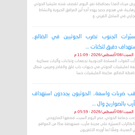
رض ميناء المخا بمحافظة تعز، اليوم، لقصف شنته مليشيا الحوثي
رهابية، في هجوم جديد يهدد أحد أبرز المرافق الحيوية والنشاط
جاري في الساحل الغربي. و
يّرات الجنوب تضرب الحوثيين في الضالع..
تهداف دقيق لثكنات ...
السبت/08/أغسطس/2026 - 11:09 م
ّت القوات المسلحة الجنوبية تجمعات وثكنات وآليات عسكرية
بعة لمليشيات الحوثي في جبهات باب غلق والفاخر ومريس، شمال
افظة الضالع، مكبدة المليشيات خسا
ب ضربات واسعة.. الحوثيون يجددون استهداف
رب بالصواريخ وال ...
السبت/08/أغسطس/2026 - 05:59 م
دت جماعة الحوثي، عصر اليوم السبت، قصفها الصاروخي
لطائرات المسيّرة على مدينة مأرب، مستهدفة عددًا من المواقع
المدينة، وفقًا لما أورده التلفزيون