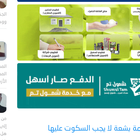
الجن
ووح
المش
المص
الأز
من م
إلى 
يمة بشعة لا يجب السكوت عليها
هل ي