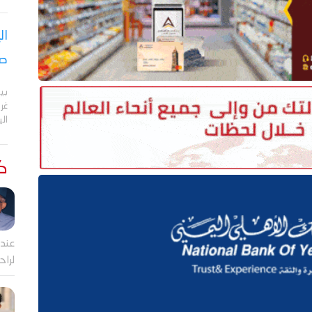
ال
صر
بي
الي
كت
عندم
لراح