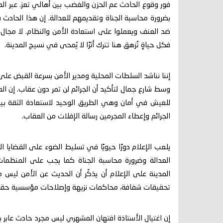
فور وقوع الحادث عم الحزن والغضب بين أهالي تعز. عبر ال
بضرورة محاسبة الجناة وتقديمهم للعدالة. إن هذا الحاد
ضد العنف ويعملوا على استعادة الأمن والنظام. لا مجال ل
فكل حياةٍ تُزهق هنا تترك أثرًا لا يُمحى في نسيج المدينة.
إننا نناشد السلطات المحلية ومدير الأمن بسرعة القبض عل
وسط شارع جمال لتأكيد أن الجرائم لن تمر دون عقاب. إن 
للعيش في أمان وهي الطريق الوحيد لاستعادة الثقة بين 
الجرائم وإعطاء المجرمين رسالة الإفلات من العقاب.
يلعب الإعلام دورًا حيويًا في تسليط الضوء على القضايا 
العدالة وضرورة محاسبة الجناة كما يجب على المنظمات
المدينة على الإعلام أن يذكّر أن الحديث عن الأمن ل
تحقيقات شفافة، محاكمات نزيهة وإصلاحات مؤسسية حقي
إن اغتيال الأستاذة افتهان المشهري ليس مجرد حادث عابر 