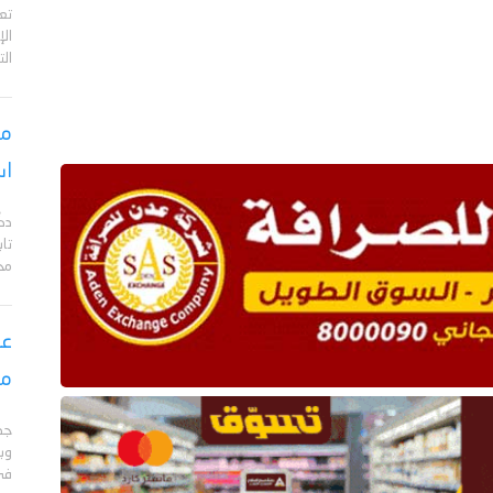
تع
الإ
الت
مس
اس
دك
تا
مح
عق
مأ
جد
وبا
في 