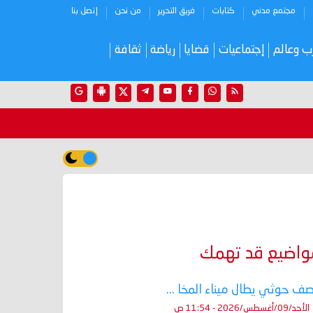
مجتمع مدني
كتابات
فريق التحرير
من نحن
إتصل بنا
ب وعالم
إجتماعيات
قضايا
رياضة
ثقافة
واضيع قد تهمك
ف حوثي يطال ميناء المخا ...
الأحد/09/أغسطس/2026 - 11:54 ص