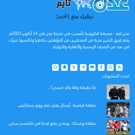
عدن تايم - صحيفة الكترونية تأسست في مدينة عدن في 14 أكتوبر 2015م ،
يضم فريق التحرير نخبة من الصحفيين من المؤهلين جامعيا واكتسبوا خبرات
في عدد من الصحف الرسمية والاهلية والدولية.
احدث المنشورات
ما حقيقة وفاة والد ميسي؟..
صفقة قياسية.. آرسنال يعلن ضم برونو جيمارايش..
صفقة وشيكة.. بوعدي يضع قدما في مانشستر سيتي..