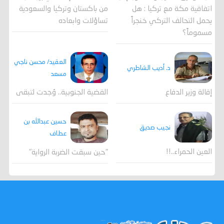
اتفاقية مكة مع تركيا : هل
من باكستان وتركيا والسعودية
يحمل التحالف التركي خنجراً
تساؤلات وابعاده
مسموماً؟
العقيد/ محسن ناجي
د. أديب الشاطري
مسعد
القضية الجنوبية.. وُجدت لتبقى
إقالة وزير الدفاع
حسين عبدالله بن
نجيب صديق
عطاف
العين الحمراء..!!
"حين سبقت الضربة الرواية"