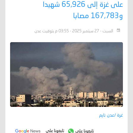
على غزة إلى 65,926 شهيدا
و167,783 مصابا
السبت - 27 سبتمبر 2025 - 03:55 م بتوقيت عدن
غزة /عدن تايم
تابعونا على
تابعونا على