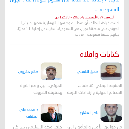
عاجل / إصابة 11 مدنيًا في هجوم حوثي على نجران
السعودية ...
الجمعة/07/أغسطس/2026 - 12:38 ص
أعلنت قيادة التحالف أن اعتداءات وصفتها بالإرهابية نفذتها مليشيا
الحوثي على منطقة نجران في السعودية، أسفرت عن إصابة 11 مدنيًا،
بينهم سبعة سعوديين، من ب
كتابات واقلام
جميل الشعبي
صالح حقروص
المشهد اليمني: تقاطعات
الحوثي... بين وهم القوة
المصالح الدولية وارتدادات الأزمة
وحقيقة الظروف
د. محمد علي
ناصر المشارع
السقاف
من مواثيق الأمين والمأمون إلى
حلف مكة الإسلامي بين كل