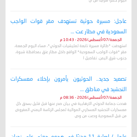
اليوم خطراً متزايداً من ال
عاجل: مسيرة حوثية تستهدف مقر قوات الواجب
السعودية في مطار عت ...
الجمعة/07/أغسطس/2026 - 10:43 م
استهدفت *طائرة مسيرة تابعة لمليشيات الحوثي*، مساء اليوم الجمعة،
مقر *قوات الواجب السعودية* الواقع داخل مطار عتق بمحافظة شبوة،
جنوب شرق اليمن. تفاصيل ا
تصعيد جديد.. الحوثيون يأمرون بإخلاء معسكرات
التحشيد في مناطق ...
الجمعة/07/أغسطس/2026 - 08:36 م
هددت جماعة الحوثي الارهابية في بيان صدر عنها قبل قليل بسحق كل
معسكرات التحشيد العسكري الموالية لمجلس الرئاسة اليمني المفروض
من قبل السعودية ودعت من وص