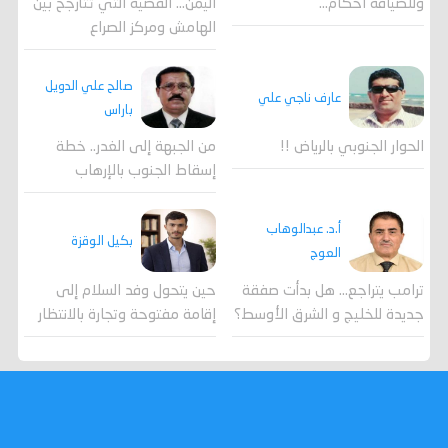
وللضيافة احكام…
اليمن… القضية التي تتأرجح بين
الهامش ومركز الصراع
صالح علي الدويل
عارف ناجي علي
باراس
الحوار الجنوبي بالرياض !!
من الجبهة إلى الغدر.. خطة
إسقاط الجنوب بالإرهاب
أ.د. عبدالوهاب
بكيل الوقزة
العوج
ترامب يتراجع... هل بدأت صفقة
حين يتحول وفد السلام إلى
جديدة للخليج و الشرق الأوسط؟
إقامة مفتوحة وتجارة بالانتظار