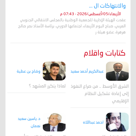
والانتهاكات ال ...
الأربعاء/05/أغسطس/2026 - 07:43 م
عقدت الهيئة الإدارية للجمعية الوطنية بالمجلس الانتقالي الجنوبي
العربي، صباح اليوم الأربعاء، اجتماعها الدوري، برئاسة الأستاذ نصر صالح
هرهرة، عضو هيئة ر
كتابات واقلام
وضاح بن عطية
عبدالكريم أحمد سعيد
لماذا يتكرر المشهد ؟
الشرق الأوسط .. من صراع النفوذ
إلى إعادة تشكيل النظام
الإقليمي
د. ياسين سعيد
احمد عبداللاه
نعمان