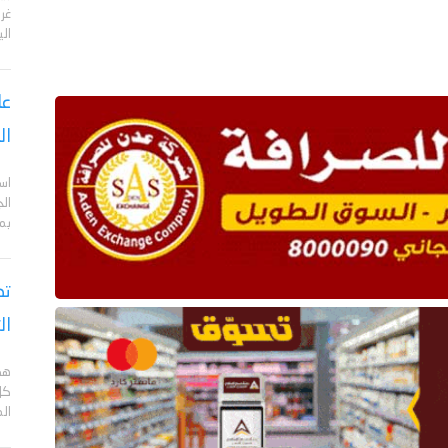
الي
عا
ال
اس
ال
بم
تص
ال
هد
كل
ال