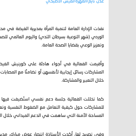
عدن تايم/المهرة/لميس الاصبحي
نفذت الإدارة العامة لتنمية المرأة بمديرية الغيضة في محا
الوردي (شهر التوعية بسرطان الثدي) واليوم العالمي للصح
وتعزيز الوعي بقضايا الصحة العامة.
وأقيمت الفعالية في أجواء هادئة على كورنيش الغي
المشاركات رسائل إيجابية لأنفسهن أو تضامنًا مع المصابا
خلال التعبير والمشاركة.
كما تخللت الفعالية جلسة دعم نفسي استُضيفت فيها ال
للمشاركات حول كيفية التعامل مع الضغوط النفسية وتعزيز 
المساحة الآمنة التي ساهمت في الدعم الميداني خلال ال
وفي تصريح لها، أكدت الأستاذة انتصار عوض مبارك، مديرة 