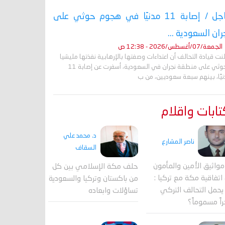
عاجل / إصابة 11 مدنيًا في هجوم حوثي على
ران السعودية ...
الجمعة/07/أغسطس/2026 - 12:38 ص
نت قيادة التحالف أن اعتداءات وصفتها بالإرهابية نفذتها مليشيا
الحوثي على منطقة نجران في السعودية، أسفرت عن إصابة 11
نيًا، بينهم سبعة سعوديين، من ب
ابات واقلام
د. محمد علي
ناصر المشارع
السقاف
واثيق الأمين والمأمون
حلف مكة الإسلامي بين كل
اتفاقية مكة مع تركيا :
من باكستان وتركيا والسعودية
حمل التحالف التركي
تساؤلات وابعاده
اً مسموماً؟