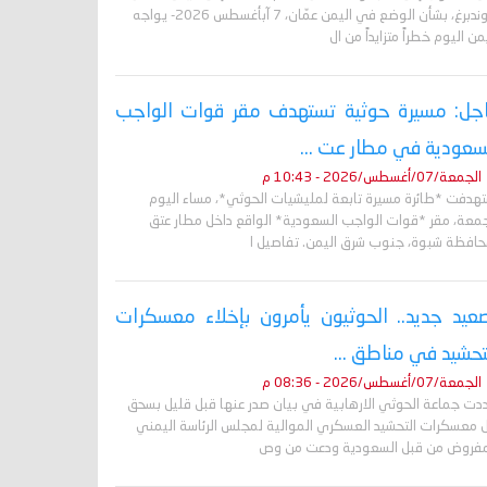
غروندبرغ، بشأن الوضع في اليمن عمّان، 7 آبأغسطس 2026- يواجه
من اليوم خطراً متزايداً من ال
جل: مسيرة حوثية تستهدف مقر قوات الواجب
سعودية في مطار عت ...
الجمعة/07/أغسطس/2026 - 10:43 م
تهدفت *طائرة مسيرة تابعة لمليشيات الحوثي*، مساء اليوم
جمعة، مقر *قوات الواجب السعودية* الواقع داخل مطار عتق
حافظة شبوة، جنوب شرق اليمن. تفاصيل ا
عيد جديد.. الحوثيون يأمرون بإخلاء معسكرات
تحشيد في مناطق ...
الجمعة/07/أغسطس/2026 - 08:36 م
دت جماعة الحوثي الارهابية في بيان صدر عنها قبل قليل بسحق
 معسكرات التحشيد العسكري الموالية لمجلس الرئاسة اليمني
مفروض من قبل السعودية ودعت من وص