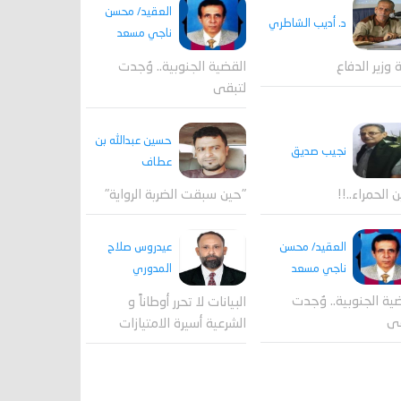
العقيد/ محسن
د. أديب الشاطري
ناجي مسعد
القضية الجنوبية.. وُجدت
ة وزير الدفاع
لتبقى
حسين عبدالله بن
نجيب صديق
عطاف
ن الحمراء..!!
"حين سبقت الضربة الرواية"
العقيد/ محسن
عيدروس صلاح
ناجي مسعد
المدوري
ية الجنوبية.. وُجدت
البيانات لا تحرر أوطاناً و
قى
الشرعية أسيرة الامتيازات