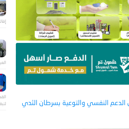
إقال
العي
القض
ين الدعم النفسي والتوعية بسرطان الثدي
لتب