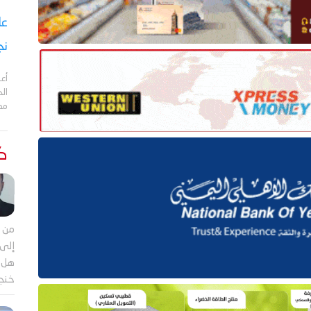
نج
أعل
مد
كت
من م
إلى 
هل ي
خنجر