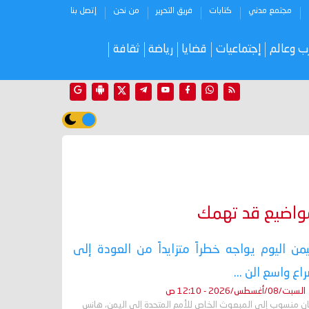
مجتمع مدني
كتابات
فريق التحرير
من نحن
إتصل بنا
ب وعالم
إجتماعيات
قضايا
رياضة
ثقافة
واضيع قد تهمك
يمن اليوم يواجه خطراً متزايداً من العودة إلى
اع واسع الن ...
السبت/08/أغسطس/2026 - 12:10 ص
ان منسوب إلى المبعوث الخاص للأمم المتحدة إلى اليمن، هانس