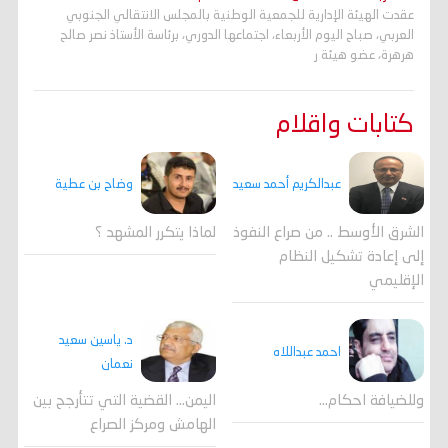
عقدت الهيئة الإدارية للجمعية الوطنية بالمجلس الانتقالي الجنوبي
العربي، صباح اليوم الأربعاء، اجتماعها الدوري، برئاسة الأستاذ نصر صالح
هرهرة، عضو هيئة ر
كتابات واقلام
وضاح بن عطية
عبدالكريم أحمد سعيد
لماذا يتكرر المشهد ؟
الشرق الأوسط .. من صراع النفوذ
إلى إعادة تشكيل النظام
الإقليمي
د. ياسين سعيد
احمد عبداللاه
نعمان
وللضيافة احكام…
اليمن… القضية التي تتأرجح بين
الهامش ومركز الصراع