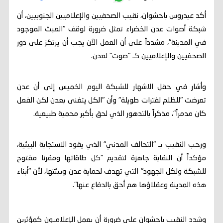
أكد عيدروس باحشوان، نقيب الصحفيين والإعلاميين الجنوبيين، أن
شبكة أصوات عدن الخضراء تمثل ضرورة لوقف "العبث الموجود
في المدينة"، مشدداً على أن العمل الآن يجب أن يرتكز على دور
الصحفيين والإعلاميين كـ "صوت" لعدن.
وأشار في حفل الاشهار للشبكة اليوم الخميس إلى أن عدن
تعرضت "للظلم لفترات طويلة" وأن "الكل يتغنى بعدن لكن الفعل
كان مدمراً"، مذكراً بالتدهور الذي لحق بأكبر محمية طبيعية.
ورحب النقيب بـ "التحالف المدني" الذي يقود الاستجابة البيئية،
مؤكداً أن النقابة جاهزة لتقديم "كل طاقاتها ومقرنا مفتوح
للشبكة ولكل الجهود" التي تهدف لحماية عدن وبيئتها، لأن "أبناء
هذه المدينة وعقلاؤها هم أحق بالدفاع عنها".
وشدد النقيب باحشوان على ضرورة أن يعمل الإعلاميون كمؤثرين