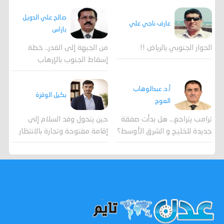
صالح علي الدويل
عارف ناجي علي
باراس
الحوار الجنوبي بالرياض !!
من الجبهة إلى الغدر.. خطة
إسقاط الجنوب بالإرهاب
أ.د. عبدالوهاب
بكيل الوقزة
العوج
ترامب يتراجع... هل بدأت صفقة
حين يتحول وفد السلام إلى
جديدة للخليج و الشرق الأوسط؟
إقامة مفتوحة وتجارة بالانتظار