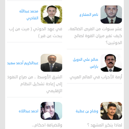
محمد عبدالله
ناصر المشارع
القادري
عشر سنوات من الفرص الضائعة..
في عهد الحوثي ( ميت من إب
كيف تغير ميزان القوة لصالح
يبحث عن قبر )
الحوثيين؟
صالح علي الدويل
عبدالكريم أحمد سعيد
باراس
أزمة الأحزاب في العالم العربي
الشرق الأوسط .. من صراع النفوذ
إلى إعادة تشكيل النظام
الإقليمي
احمد عبداللاه
وضاح بن عطية
وللضيافة احكام…
لماذا يتكرر المشهد ؟