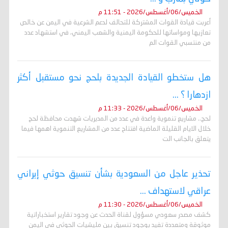
الخميس/06/أغسطس/2026 - 11:51 م
أعربت قيادة القوات المشتركة للتحالف لدعم الشرعية في اليمن عن خالص
تعازيها ومواساتها للحكومة اليمنية والشعب اليمني، في استشهاد عدد
من منتسبي القوات الم
هل ستخطو القيادة الجديدة بلحج نحو مستقبل أكثر
ازدهارا ؟ ...
الخميس/06/أغسطس/2026 - 11:33 م
لحج.. مشاريع تنموية واعدة في عدد من المديريات شهدت محافظة لحج
خلال الايام القليلة الماضية افتتاح عدد من المشاريع التنموية اهمها فيما
يتعلق بالجانب الت
تحذير عاجل من السعودية بشأن تنسيق حوثي إيراني
عراقي لاستهداف ...
الخميس/06/أغسطس/2026 - 11:30 م
كشف مصدر سعودي مسؤول لقناة الحدث عن وجود تقارير استخباراتية
موثوقة ومتعددة تفيد بوجود تنسيق بين مليشيات الحوثي في اليمن