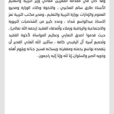
وقد كان في مقدمة المعزيين معالي وزير التربية والتعليم
الأستاذ طارق سالم العكبري ، والاخوة وكلاء الوزارة ومديرو
العموم والإدارات بوزارة التربية والتعليم ، ومدير مكتب التربية تعز
الاستاذ عبدالواسع شداد ، وعدد كبير من الشخصيات التربوية
والاجتماعية والرياضية وزملاء وأصدقاء الفقيد (رحمه الله تعالى) ،
حيث قدموا اصدق التعازي وعظيم المواساة لأخوة الفقيد
ولجميع أسرة آل الرقيبي كافة ، سائلين الله العلي القدير أن
يتغمده بواسع رحمته ومغفرته ويسكنه فسيح جناته ويلهم أهله
وذويه الصبر والسلوان..إنا لله وإنا إليه راجعون .