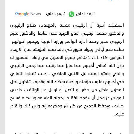
تابعونا على
تابعونا على
استقبلت أسرة آل الرقيبي ممثلة بالمهندس صلاح الرقيبي
والدكتور محمد الرقيبي مدير التربية عدن سابقا والدكتور تميم
الرقيبي مدير وحدة ادارة البرامج بوزارة التربية وجميع اخوتهم
بقاعة قصر ليالي بجولة سوزوكي بالعاصمة المؤقتة عدن الاربعاء
الموافق 19/ 11/ 2025م جموع المعزين في وفاة المغفور له
بإذن الله تعالى أخيهم عبدالعزيز عبدالرقيب عبدالرحمن الرقيبي
والذي وافته المنية ليل الاثنين الماضي .. حيث تقبلوا التعازي
في أخيهم بقلوب مؤمنة وراضية بقضاء الله وقدره ، شاكرين لكل
المعزين ولكل من حضر او اتصل أو ارسل عبر الهاتف ، داعيين
المولى عز وجل أن يتغمد الفقيد برحمته الواسعة ويسكنه فسيح
جناته ، ويحفظ الجميع من كل شر ومكروه إنه ولي ذلك والقادر
عليه..