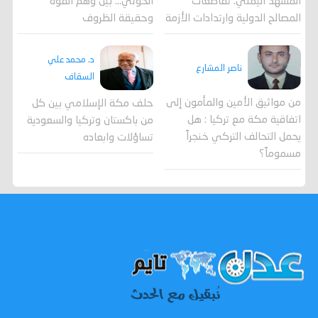
المشهد اليمني: تقاطعات
الحوثي... بين وهم القوة
المصالح الدولية وارتدادات الأزمة
وحقيقة الظروف
د. محمد علي
ناصر المشارع
السقاف
من مواثيق الأمين والمأمون إلى
حلف مكة الإسلامي بين كل
اتفاقية مكة مع تركيا : هل
من باكستان وتركيا والسعودية
يحمل التحالف التركي خنجراً
تساؤلات وابعاده
مسموماً؟