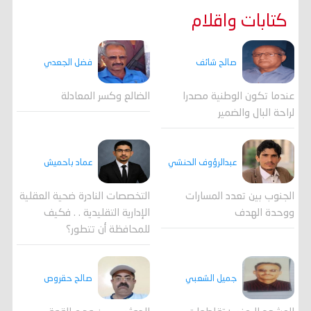
كتابات واقلام
صالح شائف
فضل الجعدي
عندما تكون الوطنية مصدرا
الضالع وكسر المعادلة
لراحة البال والضمير
عبدالرؤوف الحنشي
عماد باحميش
الجنوب بين تعدد المسارات
التخصصات النادرة ضحية العقلية
ووحدة الهدف
الإدارية التقليدية . . فكيف
للمحافظة أن تتطور؟
جميل الشعبي
صالح حقروص