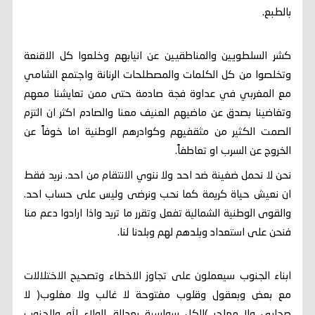
بالطبع.
كشر السلطويين والمناطقيين عن انيابهم وخلعوا كل الاقنعة
وتخلصوا من كل الكلمات والمصطلحات الرنانة واجتمع الشامي
مع المغربي في عداوة فجة صادمة حتى ممن تعايشنا معهم
وتغاضينا بصدق عن ماضيهم العنيف معنا والصادم اكثر ان التزم
الصمت الكثير من مثقفيهم وكوادرهم الوطنية اما خوفاً عن
الخروج عن السرب او تعاطفاً.
نحن لا نحمل ضغينة ضد احد ولا ننوي الانتقام من احد. نريد فقط
ان نعيش حياة كريمة كما نحب ونرضى وليس على حساب احد.
والقوى الوطنية الشمالية تفعل وتقرر ما تريد واذا ارادوا دعم منا
فنحن على استعداد وبلدهم لهم وبلدنا لنا.
ابناء الجنوب سيعملون على تجاوز الاخطاء وتصحيح الاختلالات
مع بعض وبعقول وقلوب مفتوحة لا غالب ولا مغلوب( لا
صحابي ولا مهاجر )الكل سواسية بعدالة. الولاء لله وللجنوب