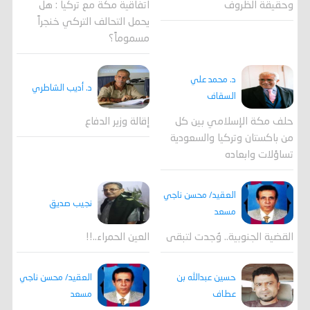
وحقيقة الظروف
اتفاقية مكة مع تركيا : هل
يحمل التحالف التركي خنجراً
مسموماً؟
د. محمد علي
د. أديب الشاطري
السقاف
حلف مكة الإسلامي بين كل
إقالة وزير الدفاع
من باكستان وتركيا والسعودية
تساؤلات وابعاده
العقيد/ محسن ناجي
نجيب صديق
مسعد
القضية الجنوبية.. وُجدت لتبقى
العين الحمراء..!!
العقيد/ محسن ناجي
حسين عبدالله بن
مسعد
عطاف