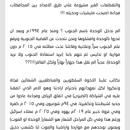
والتقطعات الغير مشروعة على طرق الامداد بين المحافظات
فجاءة اصبحت مليشيات ودخيله !!!
الم ندخل الوحدة باسم الجنوب ؟ ومنذ عام ١٩٩٤م وبعد ان
غدروا بالوحدة وافشلوها ونحن نتحدث عن القضية الجنوبية ونرفع
علم الجنوب سراً وعلانية وقاتلنا تحت مظلته في ٢٠١٥ م دون
مواربة او تدليس ثم نتهم باننا (نريد استعادة الجنوب ولا نريد
الوحدة). عجباً الم نقل هذا جهاراً نهاراً ولكل العالم!!!؟؟؟
تكالب علينا الاخوة السلطويين والمناطقيين الشمالين فجاة
وتنكروا لكل تعهداتهم باحترام ارادتنا وهو الامر الذي اتفقنا
عليه في الشراكة (الضيزى) في اتفاق الرياض وفجاءة عادوا من
جديد لشيطنتنا وتكفيرنا، في ٩٤م شوعيون وفي ٢٠١٥ م كفرة
وفي غزوة خيبر عام ٢٠١٩م يهود وفي ٢٠٢٥ م عملاء اسرائيل
ورغم هذا وفي كل المراحل الشعار هو الشعار( الوحدة او الموت)
ويعنون توحدهم مع مواردنا واراضينا والموت لنا كشعب دخيل