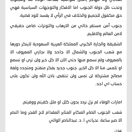
وتحت ظل دولة الجنوب اما الافكار والتوجهات السياسية فهي
حق مكفول للجميع والخلاف في الرأي لا يفسد للود قضية.
جنوب آمن مستقر خالي من الارهاب والتوترات ضامن حقيقي
لامن العالم والاقليم.
الشقيقة والجارة الكبرى المملكة العربية السعودية لاينكر دورها
مع شعب الجنوب والشمال الا جاحد ولا نجازي المعروف الا
بالمعروف ولم نسمع منها حتى الان الا كل خير ولن ترى او تسمع
او تلمس منا الا كل الخير. جنوب جديد بفكر منفتح ومتجدد ولغة
مصالح مشتركة لن تمس ولن تنتقص باذن الله ولن تكون على
حساب اي احد.
امارات الوفاء لم نزل نردد بدون كلل او ملل كفيتم ووفيتم.
شعب الجنوب الصابر المكابر المثابر المقدام لاح الفجر وما النصر
الا صبر ساعة. تحياتي ا. د. عبدالناصر الوالي
عدن