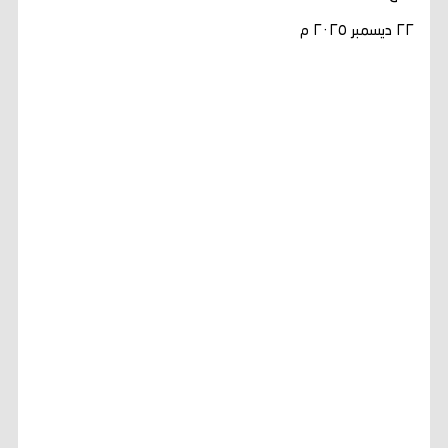
٢٢ ديسمبر ٢٠٢٥ م