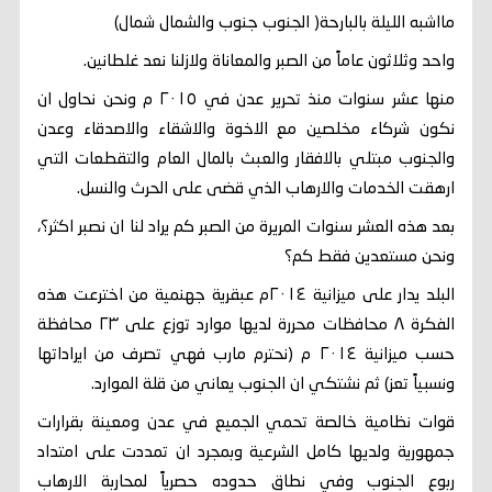
مااشبه الليلة بالبارحة( الجنوب جنوب والشمال شمال)
واحد وثلاثون عاماً من الصبر والمعاناة ولازلنا نعد غلطانين.
منها عشر سنوات منذ تحرير عدن في ٢٠١٥ م ونحن نحاول ان
نكون شركاء مخلصين مع الاخوة والاشقاء والاصدقاء وعدن
والجنوب مبتلي بالافقار والعبث بالمال العام والتقطعات التي
ارهقت الخدمات والارهاب الذي قضى على الحرث والنسل.
بعد هذه العشر سنوات المريرة من الصبر كم يراد لنا ان نصبر اكثر؟،
ونحن مستعدين فقط كم؟
البلد يدار على ميزانية ٢٠١٤م عبقرية جهنمية من اخترعت هذه
الفكرة ٨ محافظات محررة لديها موارد توزع على ٢٣ محافظة
حسب ميزانية ٢٠١٤ م (نحترم مارب فهي تصرف من ايراداتها
ونسبياً تعز) ثم نشتكي ان الجنوب يعاني من قلة الموارد.
قوات نظامية خالصة تحمي الجميع في عدن ومعينة بقرارات
جمهورية ولديها كامل الشرعية وبمجرد ان تمددت على امتداد
ربوع الجنوب وفي نطاق حدوده حصرياً لمحاربة الارهاب