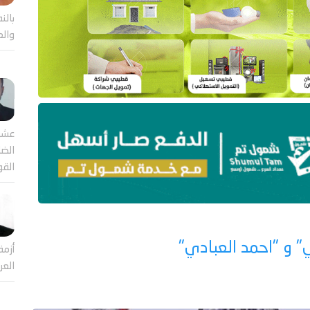
بالن
والع
عشر
الضا
القو
" و "احمد العبادي"
أزمة
العر