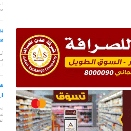
مد
بي
هج
أع
خا
اس
هل
از
لح
لحج
اهم