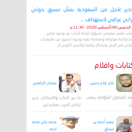
ذير عاجل من السعودية بشأن تنسيق حوثي
راني عراقي لاستهداف ...
الخميس/06/أغسطس/2026 - 11:30 م
ف مصدر سعودي مسؤول لقناة الحدث عن وجود تقارير
تخباراتية موثوقة ومتعددة تفيد بوجود تنسيق بين مليشيات
حوثي في اليمن وفصائل عراقية والحرس الثوري ال
ابات واقلام
بلال غلام حسين
سعدان اليافعي
عد الفصول المؤلمة..يبقى
ما بين الثبات والانبطاح.. حين
ل
تخاض الحرب بعقيدتين
محمد علي محمد
سعيد أحمد بن
احمد
اسحاق