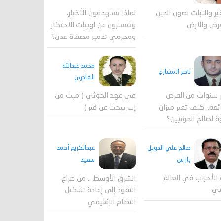
لماذا تستهدفون الأخيار،
فير والثبات نصون الدين
وتتسترون عن لوبيات الاحتكار
رض والارض
ومجرمي تدمير مصفاة عدن؟
محمد عبدالله
ناصر المشارع
القادري
 سنوات من الفرص
في عهد الحوثي ( ميت من
ئعة.. كيف تغير ميزان
إب يبحث عن قبر )
ة لصالح الحوثيين؟
صالح علي الدويل
عبدالكريم أحمد
باراس
سعيد
 الأحزاب في العالم
الشرق الأوسط .. من صراع
بي
النفوذ إلى إعادة تشكيل
النظام الإقليمي