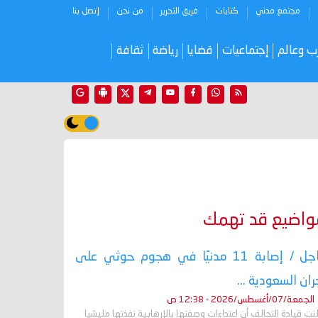
مجتمع مدني
كتابات
فريق التحرير
من نحن
إتصل بنا
ب وعالم
إجتماعيات
قضايا
رياضة
ثقافة
واضيع قد تهمك
عاجل / إصابة 11 مدنيًا في هجوم حوثي على
ران السعودية ...
الجمعة/07/أغسطس/2026 - 12:38 ص
نت قيادة التحالف أن اعتداءات وصفتها بالإرهابية نفذتها مليشيا