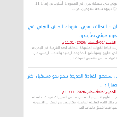
الحوثي على منطقة نجران في السعودية، أسفرت عن إصابة 11
نيًا، بينهم سبعة سعوديين، من ب
ان - التحالف يعزي بشهداء الجيش اليمني في
وم حوثي بمأرب و ...
الخميس/06/أغسطس/2026 - 11:51 م
ربت قيادة القوات المشتركة للتحالف لدعم الشرعية في اليمن عن
لص تعازيها ومواساتها للحكومة اليمنية والشعب اليمني، في
تشهاد عدد من منتسبي القوات الم
 ستخطو القيادة الجديدة بلحج نحو مستقبل أكثر
دهارا ؟ ...
الخميس/06/أغسطس/2026 - 11:33 م
ج.. مشاريع تنموية واعدة في عدد من المديريات شهدت محافظة
 خلال الايام القليلة الماضية افتتاح عدد من المشاريع التنموية
ها فيما يتعلق بالجانب الت