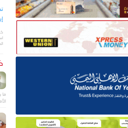
تح
إي
كش
اس
ال
كت
ما ب
الأم