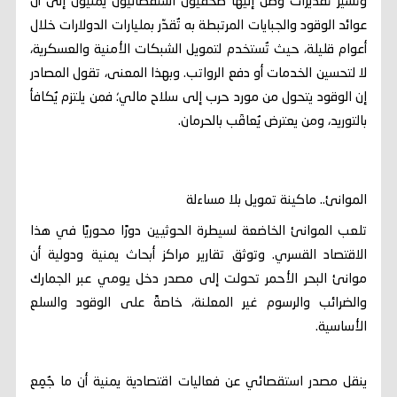
وتشير تقديرات وصل إليها صحفيون استقصائيون يمنيون إلى أن
عوائد الوقود والجبايات المرتبطة به تُقدّر بمليارات الدولارات خلال
أعوام قليلة، حيث تُستخدم لتمويل الشبكات الأمنية والعسكرية،
لا لتحسين الخدمات أو دفع الرواتب. وبهذا المعنى، تقول المصادر
إن الوقود يتحول من مورد حرب إلى سلاح مالي؛ فمن يلتزم يُكافأ
بالتوريد، ومن يعترض يُعاقَب بالحرمان.
الموانئ.. ماكينة تمويل بلا مساءلة
تلعب الموانئ الخاضعة لسيطرة الحوثيين دورًا محوريًا في هذا
الاقتصاد القسري. وتوثق تقارير مراكز أبحاث يمنية ودولية أن
موانئ البحر الأحمر تحولت إلى مصدر دخل يومي عبر الجمارك
والضرائب والرسوم غير المعلنة، خاصةً على الوقود والسلع
الأساسية.
ينقل مصدر استقصائي عن فعاليات اقتصادية يمنية أن ما جُمِع