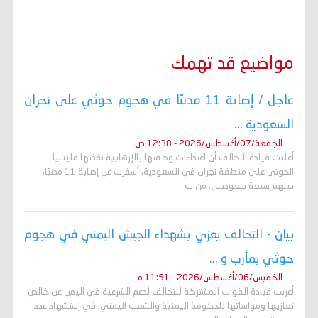
مواضيع قد تهمك
عاجل / إصابة 11 مدنيًا في هجوم حوثي على نجران
السعودية ...
الجمعة/07/أغسطس/2026 - 12:38 ص
أعلنت قيادة التحالف أن اعتداءات وصفتها بالإرهابية نفذتها مليشيا
الحوثي على منطقة نجران في السعودية، أسفرت عن إصابة 11 مدنيًا،
بينهم سبعة سعوديين، من ب
بيان - التحالف يعزي بشهداء الجيش اليمني في هجوم
حوثي بمأرب و ...
الخميس/06/أغسطس/2026 - 11:51 م
أعربت قيادة القوات المشتركة للتحالف لدعم الشرعية في اليمن عن خالص
تعازيها ومواساتها للحكومة اليمنية والشعب اليمني، في استشهاد عدد