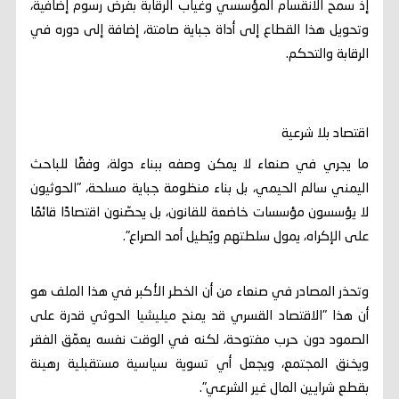
إذ سمح الانقسام المؤسسي وغياب الرقابة بفرض رسوم إضافية،
وتحويل هذا القطاع إلى أداة جباية صامتة، إضافة إلى دوره في
الرقابة والتحكم.
اقتصاد بلا شرعية
ما يجري في صنعاء لا يمكن وصفه ببناء دولة، وفقًا للباحث
اليمني سالم الحيمي، بل بناء منظومة جباية مسلحة، "الحوثيون
لا يؤسسون مؤسسات خاضعة للقانون، بل يحصّنون اقتصادًا قائمًا
على الإكراه، يمول سلطتهم ويُطيل أمد الصراع".
وتحذر المصادر في صنعاء من أن الخطر الأكبر في هذا الملف هو
أن هذا "الاقتصاد القسري قد يمنح ميليشيا الحوثي قدرة على
الصمود دون حرب مفتوحة، لكنه في الوقت نفسه يعمّق الفقر
ويخنق المجتمع، ويجعل أي تسوية سياسية مستقبلية رهينة
بقطع شرايين المال غير الشرعي".