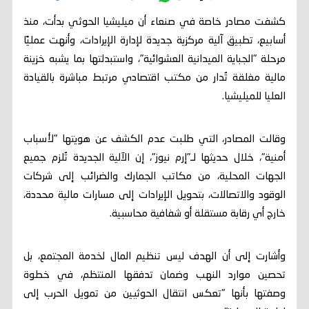
كشفت مصادر خاصة في صنعاء أن ميليشيا الحوثي بدأت، منذ
أسابيع، تطبيق آلية مركزية جديدة لإدارة الإيرادات، وأنهت عمليًا
مرحلة "الجباية الميدانية العشوائية"، واستبدلتها بما يشبه خزينة
مالية مغلقة تُدار من مكتب اقتصادي مرتبط مباشرة بالقيادة
العليا للميليشيا.
وقالت المصادر، التي طلبت عدم الكشف عن هويتها "لأسباب
أمنية"، خلال حديثها لـ"إرم نيوز"، إن الآلية الجديدة تُلزم جميع
الجهات المحلية، من مكاتب الجمارك والضرائب إلى شركات
الوقود والاتصالات، بتحويل الإيرادات إلى مسارات مالية محددة،
خارج أي رقابة مستقلة أو شفافية محاسبية.
وأشارت إلى أن الهدف ليس تنظيم المال لخدمة المجتمع، بل
تحصين موارد النهب وضمان تدفقها المنتظم، في خطوة
وصفتها بأنها "تعكس انتقال الحوثيين من تمويل الحرب إلى