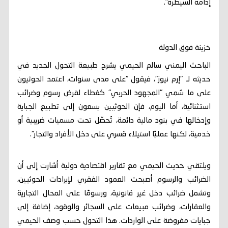
إدامة السيطرة".
خزينة فوق الدولة
الباحث اليمني سالم الحيمي يشرح طبيعة التحول الجديد في
حديثه لـ "إرم نيوز"، فيقول "على مدى سنوات، اعتمد الحوثيون
على ما سُمي "المجهود الحربي" كغطاء لفرض رسوم وضرائب
استثنائية، أما اليوم، فإن الحوثيين يسعون إلى تطبيع الجباية
وإدخالها في بنود مالية دائمة، تُحصّل تحت مسميات ضريبية أو
خدمية، لكنها عمليًا استيلاء قسري على دخل الأفراد والتجار".
ويلتقي حديث الحيمي مع تقارير اقتصادية دولية أشارت إلى أن
الضرائب والرسوم أصبحت العمود الفقري لإيرادات الحوثيين،
وتشمل ضرائب دخل غير قانونية، ورسومًا على المحال التجارية
والعقارات، وضرائب مبيعات على السجائر والوقود، إضافة إلى
جبايات مفروضة على الواردات. هذا التحول حسب وصف الحيمي