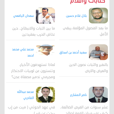
كتابات واقلام
بلال غلام حسين
سعدان اليافعي
ما بعد الفصول المؤلمة..يبقى
ما بين الثبات والانبطاح.. حين
الأمل
تخاض الحرب بعقيدتين
محمد علي محمد
سعيد أحمد بن اسحاق
احمد
لماذا تستهدفون الأخيار،
بالنفير والثبات نصون الدين
وتتسترون عن لوبيات الاحتكار
والعرض والارض
ومجرمي تدمير مصفاة عدن؟
محمد عبدالله
ناصر المشارع
القادري
عشر سنوات من الفرص الضائعة..
في عهد الحوثي ( ميت من إب
كيف تغير ميزان القوة لصالح
يبحث عن قبر )