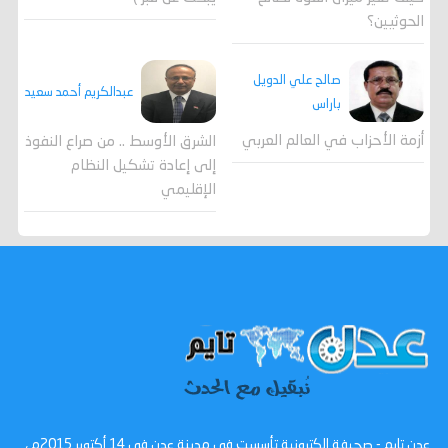
الحوثيين؟
صالح علي الدويل
عبدالكريم أحمد سعيد
باراس
أزمة الأحزاب في العالم العربي
الشرق الأوسط .. من صراع النفوذ
إلى إعادة تشكيل النظام
الإقليمي
عدن تايم - صحيفة الكترونية تأسست في مدينة عدن في 14 أكتوبر 2015م ،