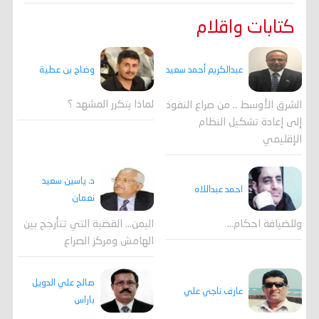
كتابات واقلام
وضاح بن عطية
عبدالكريم أحمد سعيد
لماذا يتكرر المشهد ؟
الشرق الأوسط .. من صراع النفوذ
إلى إعادة تشكيل النظام
الإقليمي
د. ياسين سعيد
احمد عبداللاه
نعمان
وللضيافة احكام…
اليمن… القضية التي تتأرجح بين
الهامش ومركز الصراع
صالح علي الدويل
عارف ناجي علي
باراس