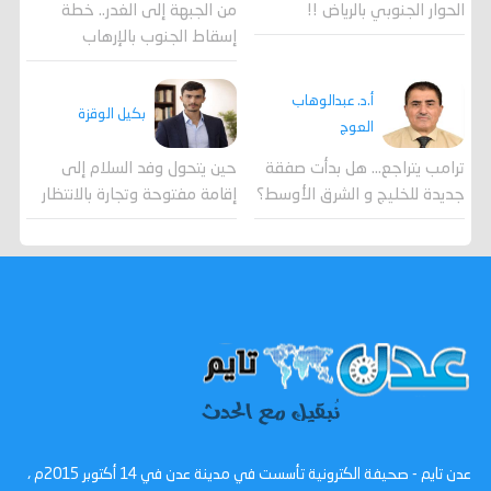
الحوار الجنوبي بالرياض !!
من الجبهة إلى الغدر.. خطة
إسقاط الجنوب بالإرهاب
أ.د. عبدالوهاب
بكيل الوقزة
العوج
ترامب يتراجع... هل بدأت صفقة
حين يتحول وفد السلام إلى
جديدة للخليج و الشرق الأوسط؟
إقامة مفتوحة وتجارة بالانتظار
عدن تايم - صحيفة الكترونية تأسست في مدينة عدن في 14 أكتوبر 2015م ،