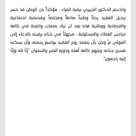
واختتم الدكتور الجريري برقية العزاء ، مؤكداً بان الوطن قد خسر
برحيل الفقيد رجلاً وطنياً صادقاً ومخلصاً وشخصية اجتماعية
واقتصادية ووطنية فذه بعد ان ترك بصمات واضحة في كافة
ميادين العطاء والمسئولية ، مبتهلاً في ختام برقيته بالدعاء إلى
المولى عزّ وجل بأن يتغمد روح الفقيد بواسع رحمته، وأن يسكنه
فسيح جناته، ويلهم كافة أهله وذويه الصبر والسلوان "إنّا لله وإنّا
إليه راجعون".