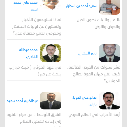
محمد علي محمد
سعيد أحمد بن اسحاق
احمد
لماذا تستهدفون الأخيار،
بالنفير والثبات نصون الدين
وتتسترون عن لوبيات الاحتكار
والعرض والارض
ومجرمي تدمير مصفاة عدن؟
محمد عبدالله
ناصر المشارع
القادري
عشر سنوات من الفرص الضائعة..
في عهد الحوثي ( ميت من إب
كيف تغير ميزان القوة لصالح
يبحث عن قبر )
الحوثيين؟
صالح علي الدويل
عبدالكريم أحمد سعيد
باراس
أزمة الأحزاب في العالم العربي
الشرق الأوسط .. من صراع النفوذ
إلى إعادة تشكيل النظام