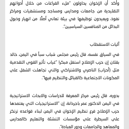
وأكد أن الإخوان يحاولون "ملء الفراغات من خلال أدواتهم
التقليدية من جامعات ومدارس ومساجد ومستشفيات ومراكز
نفوذ، ويعيدون توظيفها في بيئة تعاني أصلًا من انهيار وذبول
البدائل من المنافسين السياسيين".
آليات الاستقطاب
في السياق نفسه، قال ‏رئيس مجلس شباب سبأ في اليمن، خالد
بقلان إن حزب الإصلاح استغل مبكرا "غياب تأثير القوى التقدمية
مثل (أحزاب) الناصري والاشتراكي والتي تجاهلت الشغل على
المكونات الاجتماعية كالقبائل والتنظيم فيها".
بدوره، قال رئيس مركز المعرفة للدراسات والابحاث الاستراتيجية
في اليمن الدكتور عمر باجردانة، إن "الاستراتيجيات التي يعتمدها
حزب الإصلاح فرع تنظيم الإخوان في اليمن لبناء قواعده ترتكز
على السيطرة على مؤسسات التنشئة والتعليم كالمدارس
والمعاهد والجامعات ودور العبادة".