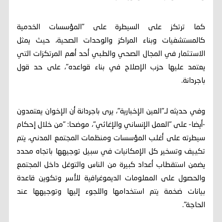
كما ترتكز على السيطرة على "المؤسسات الخدمية
كالمستشفيات وبناء المراكز والوحدات الصحية، حيث يمثل
الاستثمار في المجال الصحي والطبي أحد أهم المرتكزات التي
يعتمد عليها حزب الإصلاح في بناء قواعده"، على حد قول
باجردانة.
وفي حديثه لـ"العين الإخبارية"، يرى باجردانة أن الإخوان يعتمدون
-أيضا- على "العمل الإنساني والإغاثي"، موضحا: "من خلال إحكام
سيطرته على أغلب المؤسسات ومنظمات المجتمع المدني، يتم
تكييف وتسخير كل الإمكانيات في سبيل توجيهها باتجاه محدد
يضمن استقطاب أعداد كبيرة من الناس والتوغل داخل المجتمع
والحصول على المعلومات الديموغرافية للأسر وتكوين قاعدة
بيانات ضخمة يتم استخدامها واللجوء إليها وتوجيهها عند
الحاجة".