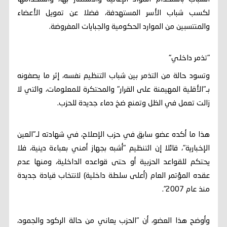
لكسب شباب الأسر المستهدفة، فضلا عن تمويل الأعضاء
والمنتسبين من الموارد الحكومية والجبايات المفروضة.
"تذمر داخلي"
وتسود حالة من التذمر بين شباب التنظيم نفسه، إثر ما يصفونه
بـ"الأقلية المهيمنة على القرار" والمحتكرة للمعلومات، والتي لا
زالت تعمل في الظل وتمنع ضخ دماء جديدة للحزب.
هذا ما أكده عضو سابق في حزب الإصلاح، في شهادته لـ"العين
الإخبارية"، قائلا إن التنظيم "أشبه بجهاز أمني بعباءة دينية، فلا
يحتكم للقواعد الحزبية أو حتى قواعده الداخلية، ومنها عدم
عقده المؤتمر العام (أعلى سلطة داخلية) لانتخاب قيادة جديدة
منذ عام 2007".
وأوضح هذا العضو، أن "الحزب يعاني من حالة الركود والجمود،