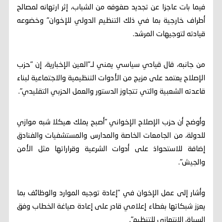
فيما بات عاجزا عن تجديد صفوفه من الشباب، إثر ارتهانه لمصالح
أطراف خارجية بما في ذلك التنظيم الدولي للإخوان" وخضوعه
قيادته لتوجيهات المرشد.
من جانبه، قال قيادي سياسي يمني لـ"العين الإخبارية، إن "حزب
الإصلاح يعتمد على مزيج من الأدوات التنظيمية والاجتماعية لبناء
قاعدته الشعبية والتي تتجاوز الدستور والعمل الحزبي التقليدي".
وأوضح أن حزب الإصلاح الإخواني "أصبح يملك هيكلا شبه موازي
للدولة، من الجامعات الخاصة والمدارس والمستشفيات والفنادق
إضافة للاستحواذ على أدوات الشرعية وقراراتها مثل الأمن
والجيش".
وأشار إلى عمل الإخوان في "إعادة توجيه الموارد والوظائف بما
يعزز شبكاتها بغطاء إعلامي قادر على إعادة صياغة الخطاب وفق
السياق الانتهازي للتنظيم".