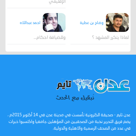
الإقليمي
احمد عبداللاه
وضاح بن عطية
وللضيافة احكام…
لماذا يتكرر المشهد ؟
عدن تايم - صحيفة الكترونية تأسست في مدينة عدن في 14 أكتوبر 2015م ،
يضم فريق التحرير نخبة من الصحفيين من المؤهلين جامعيا واكتسبوا خبرات
في عدد من الصحف الرسمية والاهلية والدولية.