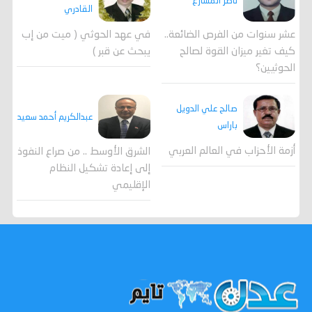
ناصر المشارع
القادري
عشر سنوات من الفرص الضائعة..
في عهد الحوثي ( ميت من إب
كيف تغير ميزان القوة لصالح
يبحث عن قبر )
الحوثيين؟
صالح علي الدويل
عبدالكريم أحمد سعيد
باراس
أزمة الأحزاب في العالم العربي
الشرق الأوسط .. من صراع النفوذ
إلى إعادة تشكيل النظام
الإقليمي