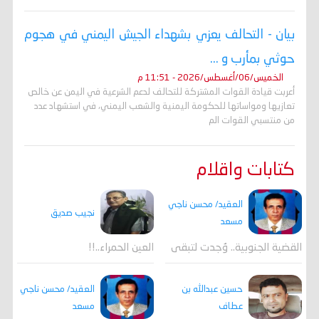
بيان - التحالف يعزي بشهداء الجيش اليمني في هجوم
حوثي بمأرب و ...
الخميس/06/أغسطس/2026 - 11:51 م
أعربت قيادة القوات المشتركة للتحالف لدعم الشرعية في اليمن عن خالص
تعازيها ومواساتها للحكومة اليمنية والشعب اليمني، في استشهاد عدد
من منتسبي القوات الم
كتابات واقلام
العقيد/ محسن ناجي
نجيب صديق
مسعد
القضية الجنوبية.. وُجدت لتبقى
العين الحمراء..!!
العقيد/ محسن ناجي
حسين عبدالله بن
مسعد
عطاف