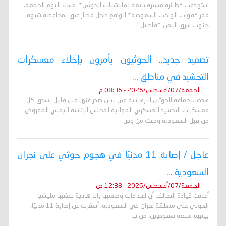
استهدفت *طائرة مسيرة تابعة لمليشيات الحوثي*، مساء اليوم الجمعة،
مقر *قوات الواجب السعودية* الواقع داخل مطار عتق بمحافظة شبوة،
جنوب شرق اليمن. تفاصيل ا
تصعيد جديد.. الحوثيون يأمرون بإخلاء معسكرات
التحشيد في مناطق ...
الجمعة/07/أغسطس/2026 - 08:36 م
هددت جماعة الحوثي الارهابية في بيان صدر عنها قبل قليل بسحق كل
معسكرات التحشيد العسكري الموالية لمجلس الرئاسة اليمني المفروض
من قبل السعودية ودعت من وص
عاجل / إصابة 11 مدنيًا في هجوم حوثي على نجران
السعودية ...
الجمعة/07/أغسطس/2026 - 12:38 ص
أعلنت قيادة التحالف أن اعتداءات وصفتها بالإرهابية نفذتها مليشيا
الحوثي على منطقة نجران في السعودية، أسفرت عن إصابة 11 مدنيًا،
بينهم سبعة سعوديين، من ب