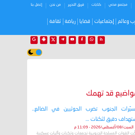
مجتمع مدني
كتابات
فريق التحرير
من نحن
إتصل بنا
ب وعالم
إجتماعيات
قضايا
رياضة
ثقافة
واضيع قد تهمك
يّرات الجنوب تضرب الحوثيين في الضالع..
تهداف دقيق لثكنات ...
السبت/08/أغسطس/2026 - 11:09 م
ّت القوات المسلحة الجنوبية تجمعات وثكنات وآليات عسكرية