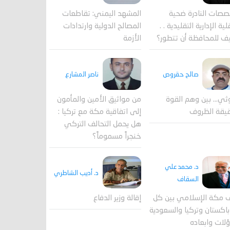
المشهد اليمني: تقاطعات
صصات النادرة ضحية
المصالح الدولية وارتدادات
ية الإدارية التقليدية . .
الأزمة
ف للمحافظة أن تتطور؟
صالح حقروص
ناصر المشارع
ثي... بين وهم القوة
من مواثيق الأمين والمأمون
يقة الظروف
إلى اتفاقية مكة مع تركيا :
هل يحمل التحالف التركي
خنجراً مسموماً؟
د. محمد علي
د. أديب الشاطري
السقاف
 مكة الإسلامي بين كل
إقالة وزير الدفاع
اكستان وتركيا والسعودية
لات وابعاده