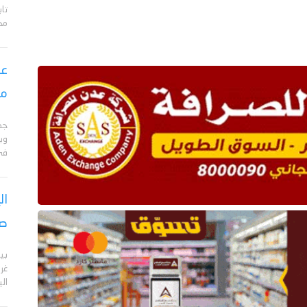
تا
مح
عق
مأ
جد
وبا
في 
ال
صر
بي
الي