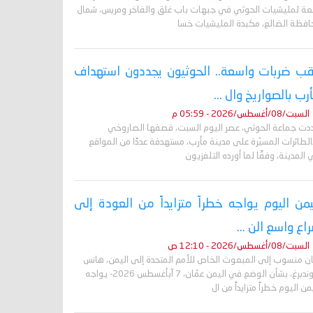
بعة لمليشيات الحوثي في جبهات باب غلق والفاخر ومريس، شمال
افظة الضالع، مكبدة المليشيات خسا
ب ضربات واسعة.. الحوثيون يجددون استهداف
رب بالصواريخ وال ...
السبت/08/أغسطس/2026 - 05:59 م
دت جماعة الحوثي، عصر اليوم السبت، قصفها الصاروخي
لطائرات المسيّرة على مدينة مأرب، مستهدفة عددًا من المواقع
المدينة، وفقًا لما أورده التلفزيون
يمن اليوم يواجه خطراً متزايداً من العودة إلى
اع واسع الن ...
السبت/08/أغسطس/2026 - 12:10 ص
ان منسوب إلى المبعوث الخاص للأمم المتحدة إلى اليمن، هانس
غروندبرغ، بشأن الوضع في اليمن عمّان، 7 آبأغسطس 2026- يواجه
من اليوم خطراً متزايداً من ال