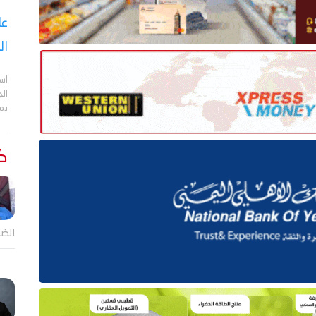
عا
ال
اس
ال
بم
كت
الضا