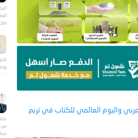
التخ
العقل
فكي
الحو
وحق
عربي واليوم العالمي للكتاب في تريم
حلف
من ب
تساؤ