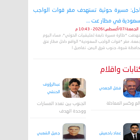
جل: مسيرة حوثية تستهدف مقر قوات الواجب
سعودية في مطار عت ...
الجمعة/07/أغسطس/2026 - 10:43 م
تهدفت *طائرة مسيرة تابعة لمليشيات الحوثي*، مساء اليوم
جمعة، مقر *قوات الواجب السعودية* الواقع داخل مطار عتق
حافظة شبوة، جنوب شرق اليمن. تفاصيل ا
ابات واقلام
عبدالرؤوف
فضل الجعدي
الحنشي
لع وكسر المعادلة
الجنوب بين تعدد المسارات
ووحدة الهدف
جميل الشعبي
عماد باحميش