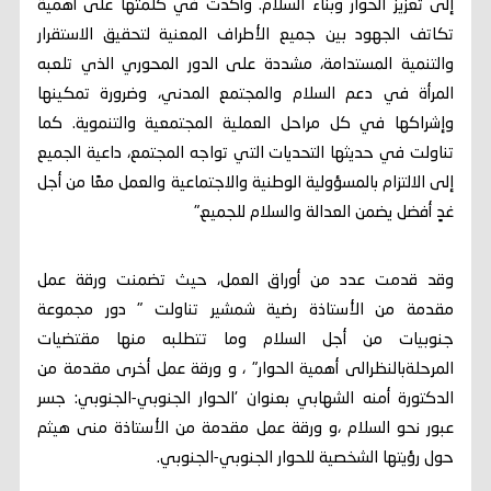
إلى تعزيز الحوار وبناء السلام. وأكدت في كلمتها على أهمية
تكاتف الجهود بين جميع الأطراف المعنية لتحقيق الاستقرار
والتنمية المستدامة، مشددة على الدور المحوري الذي تلعبه
المرأة في دعم السلام والمجتمع المدني، وضرورة تمكينها
وإشراكها في كل مراحل العملية المجتمعية والتنموية. كما
تناولت في حديثها التحديات التي تواجه المجتمع، داعية الجميع
إلى الالتزام بالمسؤولية الوطنية والاجتماعية والعمل معًا من أجل
غدٍ أفضل يضمن العدالة والسلام للجميع."
وقد قدمت عدد من أوراق العمل، حيث تضمنت ورقة عمل
مقدمة من الأستاذة رضية شمشير تناولت " دور مجموعة
جنوبيات من أجل السلام وما تتطلبه منها مقتضيات
المرحلةبالنظرالى أهمية الحوار" ، و ورقة عمل أخرى مقدمة من
الدكتورة أمنه الشهابي بعنوان 'الحوار الجنوبي-الجنوبي: جسر
عبور نحو السلام ،و ورقة عمل مقدمة من الأستاذة منى هيثم
حول رؤيتها الشخصية للحوار الجنوبي-الجنوبي.