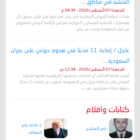
التحشيد في مناطق ...
الجمعة/07/أغسطس/2026 - 08:36 م
هددت جماعة الحوثي الارهابية في بيان صدر عنها قبل قليل بسحق كل
معسكرات التحشيد العسكري الموالية لمجلس الرئاسة اليمني المفروض
من قبل السعودية ودعت من وص
عاجل / إصابة 11 مدنيًا في هجوم حوثي على نجران
السعودية ...
الجمعة/07/أغسطس/2026 - 12:38 ص
أعلنت قيادة التحالف أن اعتداءات وصفتها بالإرهابية نفذتها مليشيا
الحوثي على منطقة نجران في السعودية، أسفرت عن إصابة 11 مدنيًا،
بينهم سبعة سعوديين، من ب
كتابات واقلام
د. محمد علي
ناصر المشارع
السقاف