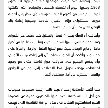
تاريخيا ونضاليا، حيث عرفت بمواقفها منذ قيام ثورة 14 أكتوبر
1963، وعليها اليوم أن تتمسك بللأسس والمبادئ التي كلفتها
ثورة الرابع عشر من أكتوبر للمرأة الجنوبية ، وأن تنظر إلى أهمية
دورها المستقبلي وإلى الأجيال القادمة، وكيفية إعادة بناء
الوطن الذي يجب أن يتسع للجميع.
وأضافت أن المرأة يجب أن تعمل بانطلاق كما مضت عبر الأعوام،
رغم المعاناة التي سببها استمرار الحرب وما ترتب عليها من أضرار
داخل وخارج الوطن، حيث دفع ثمنها الطفل والرجل والمرأة على
حد سواء. وأكدت أن الجنوب يحتاج الآن إلى إعادة ترتيب الأوراق،
وأن يجتمع الجميع على طاولات حوار شاملة، حتى مع وجود
اختلافات، بهدف تحويل هذا الاختلاف إلى روح من التوافق
والعمل المشترك من أجل مستقبل أفضل.
كما ألقت الأستاذة إحسان عبيد تائب، رئيسة مجموعة جنوبيات
من أجل السلام، كلمة رحبت فيها بالحاضرين، معربة عن تقديرها
الكبير لمشاركتهم الفعّالة في هذه الورشة النقاشية التي تهدف