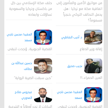
من مواثيق الأمين والمأمون إلى
حلف مكة الإسلامي بين كل
اتفاقية مكة مع تركيا : هل
من باكستان وتركيا والسعودية
يحمل التحالف التركي خنجراً
تساؤلات وابعاده
مسموماً؟
العقيد/ محسن ناجي
د. أديب الشاطري
مسعد
القضية الجنوبية.. وُجدت لتبقى
إقالة وزير الدفاع
حسين عبدالله بن
نجيب صديق
عطاف
العين الحمراء..!!
"حين سبقت الضربة الرواية"
العقيد/ محسن ناجي
عيدروس صلاح
مسعد
المدوري
القضية الجنوبية.. وُجدت لتبقى
البيانات لا تحرر أوطاناً و الشرعية