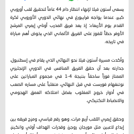
يسعى أستون فيلا لإنهاء انتظار دام 44 عاماً لتحقيق لقب أوروبي
كبير، عندما يواجه فرايبورغ في نهائي الدوري الأوروبي لكرة
القدم يوم الأربعاء؛ إذ يعد فريق المدرب أوناي إيمري المرشح
الأوفر حظاً للفوز على الفريق الألماني الذي يخوض أهم مباراة
في تاريخه.
وأكدت مسيرة أستون فيلا نحو النهائي الذي يقام في إسطنبول،
جدارته بعد أن حقق الفريق المنافس في الدوري الإنجليزي
الممتاز فوزاً ساحقاً بنتيجة 4-1 في مجموع المباراتين على
نوتنغهام فورست في قبل النهائي، متغلباً على مساره الصعب
في أدوار خروج المغلوب بفضل امتلاكه العمق الهجومي
والانضباط التكتيكي.
وحقق إيمري اللقب أربع مرات، وهو رقم قياسي، ومزج فريقه بين
إبداع لاعبين مثل مورجان روجرز، وقدرات الهداف أولي واتكينز،