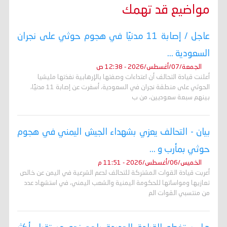
مواضيع قد تهمك
عاجل / إصابة 11 مدنيًا في هجوم حوثي على نجران
السعودية ...
الجمعة/07/أغسطس/2026 - 12:38 ص
أعلنت قيادة التحالف أن اعتداءات وصفتها بالإرهابية نفذتها مليشيا
الحوثي على منطقة نجران في السعودية، أسفرت عن إصابة 11 مدنيًا،
بينهم سبعة سعوديين، من ب
بيان - التحالف يعزي بشهداء الجيش اليمني في هجوم
حوثي بمأرب و ...
الخميس/06/أغسطس/2026 - 11:51 م
أعربت قيادة القوات المشتركة للتحالف لدعم الشرعية في اليمن عن خالص
تعازيها ومواساتها للحكومة اليمنية والشعب اليمني، في استشهاد عدد
من منتسبي القوات الم