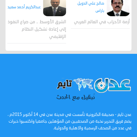
صالح علي الدويل
عبدالكريم أحمد سعيد
باراس
أزمة الأحزاب في العالم العربي
الشرق الأوسط .. من صراع النفوذ
إلى إعادة تشكيل النظام
الإقليمي
عدن تايم - صحيفة الكترونية تأسست في مدينة عدن في 14 أكتوبر 2015م ،
يضم فريق التحرير نخبة من الصحفيين من المؤهلين جامعيا واكتسبوا خبرات
في عدد من الصحف الرسمية والاهلية والدولية.