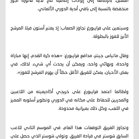
المقبل، بالإضافة إلى إيرادات إضافية لنادٍ لديه فاتورة أجور
منخفضة بالنسبة إلى باقي أندية الدوري الألماني.
وسيتعين على فرايبورغ تجاوز الصعاب؛ إذ يعتبر أستون فيلا المرشح
الأبرز للفوز بالبطولة.
وقال ماتياس جينتر، مدافع فرايبورغ: «هذه كرة القدم، إنها مباراة
واحدة، ونهائي واحد، ويمكن أن يحدث أي شيء. لذلك، في
بعض الأحيان، يمكن للفريق الأقل حظاً أن يهزم المرشح للفوز».
ولطالما اعتمد فرايبورغ على خريجي أكاديميته من اللاعبين
والمدربين للحفاظ على مكانه في الدوري وتطوير أسلوبه المميز
في اللعب، وكل ذلك بميزانية محدودة.
وتجاوز الفريق التوقعات هذا العام، في الموسم الثاني للاعب
السابق شوستر في قيادة الفريق. وتولى شوستر الذي حصل على