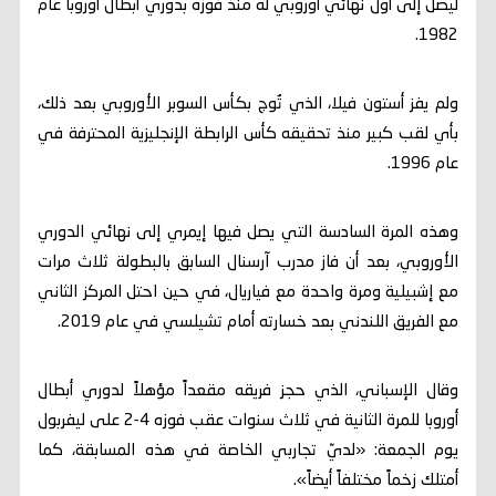
ليصل إلى أول نهائي أوروبي له منذ فوزه بدوري أبطال أوروبا عام
1982.
ولم يفز أستون فيلا، الذي تُوج بكأس السوبر الأوروبي بعد ذلك،
بأي لقب كبير منذ تحقيقه كأس الرابطة الإنجليزية المحترفة في
عام 1996.
وهذه المرة السادسة التي يصل فيها إيمري إلى نهائي الدوري
الأوروبي، بعد أن فاز مدرب آرسنال السابق بالبطولة ثلاث مرات
مع إشبيلية ومرة واحدة مع فياريال، في حين احتل المركز الثاني
مع الفريق اللندني بعد خسارته أمام تشيلسي في عام 2019.
وقال الإسباني، الذي حجز فريقه مقعداً مؤهلاً لدوري أبطال
أوروبا للمرة الثانية في ثلاث سنوات عقب فوزه 4-2 على ليفربول
يوم الجمعة: «لديّ تجاربي الخاصة في هذه المسابقة، كما
أمتلك زخماً مختلفاً أيضاً».