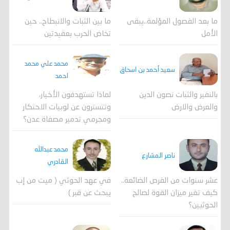
ما بعد الفصول المؤلمة..يبقى
ما بين الثبات والانبطاح.. حين
الأمل
تخاض الحرب بعقيدتين
محمد علي محمد
سعيد أحمد بن اسحاق
احمد
لماذا تستهدفون الأخيار،
بالنفير والثبات نصون الدين
وتتسترون عن لوبيات الاحتكار
والعرض والارض
ومجرمي تدمير مصفاة عدن؟
محمد عبدالله
ناصر المشارع
القادري
عشر سنوات من الفرص الضائعة..
في عهد الحوثي ( ميت من إب
كيف تغير ميزان القوة لصالح
يبحث عن قبر )
الحوثيين؟