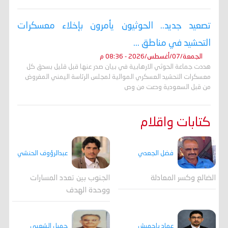
تصعيد جديد.. الحوثيون يأمرون بإخلاء معسكرات
التحشيد في مناطق ...
الجمعة/07/أغسطس/2026 - 08:36 م
هددت جماعة الحوثي الارهابية في بيان صدر عنها قبل قليل بسحق كل
معسكرات التحشيد العسكري الموالية لمجلس الرئاسة اليمني المفروض
من قبل السعودية ودعت من وص
كتابات واقلام
فضل الجعدي
عبدالرؤوف الحنشي
الضالع وكسر المعادلة
الجنوب بين تعدد المسارات
ووحدة الهدف
جميل الشعبي
عماد باحميش