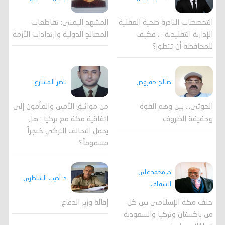
المشهد اليمني: تقاطعات
التخصصات النادرة ضحية العقلية
المصالح الدولية وارتدادات الأزمة
الإدارية التقليدية . . فكيف
للمحافظة أن تتطور؟
صالح حقروص
ناصر المشارع
الحوثي... بين وهم القوة
من مواثيق الأمين والمأمون إلى
وحقيقة الظروف
اتفاقية مكة مع تركيا : هل
يحمل التحالف التركي خنجراً
مسموماً؟
د. محمد علي
د. أديب الشاطري
السقاف
حلف مكة الإسلامي بين كل
إقالة وزير الدفاع
من باكستان وتركيا والسعودية