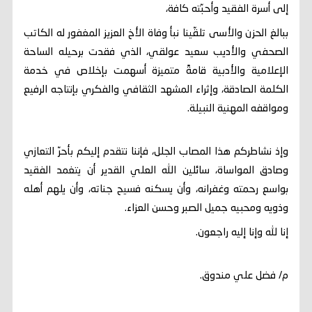
إلى أسرة الفقيد وأحبّته كافة،
ببالغ الحزن والأسى تلقّينا نبأ وفاة الأخ العزيز المغفور له الكاتب
الصحفي والأديب سعيد عولقي، الذي فقدت برحيله الساحة
الإعلامية والأدبية قامةً متميزة أسهمت بإخلاص في خدمة
الكلمة الصادقة، وإثراء المشهد الثقافي والفكري بإنتاجه الرفيع
ومواقفه المهنية النبيلة.
وإذ نشاطركم هذا المصاب الجلل، فإننا نتقدم إليكم بأحرّ التعازي
وصادق المواساة، سائلين الله العلي القدير أن يتغمد الفقيد
بواسع رحمته وغفرانه، وأن يسكنه فسيح جناته، وأن يلهم أهله
وذويه ومحبيه جميل الصبر وحسن العزاء.
إنا لله وإنا إليه راجعون.
م/ فضل علي مندوق.