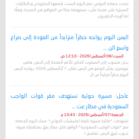
جددت جماعة الحوثي، عصر اليوم السبت، قصفها الصاروخي وبالطائرات
المسيّرة على مدينة مأرب، مستهدفة عددًا من المواقع في المدينة، وفقًا
لما أورده التلفزيون
اليمن اليوم يواجه خطراً متزايداً من العودة إلى صراع
واسع الن ...
السبت/08/أغسطس/2026 - 12:10 ص
بيان منسوب إلى المبعوث الخاص للأمم المتحدة إلى اليمن، هانس
غروندبرغ، بشأن الوضع في اليمن عمّان، 7 آبأغسطس 2026- يواجه اليمن
اليوم خطراً متزايداً من ال
عاجل: مسيرة حوثية تستهدف مقر قوات الواجب
السعودية في مطار عت ...
الجمعة/07/أغسطس/2026 - 10:43 م
استهدفت *طائرة مسيرة تابعة لمليشيات الحوثي*، مساء اليوم الجمعة،
مقر *قوات الواجب السعودية* الواقع داخل مطار عتق بمحافظة شبوة،
جنوب شرق اليمن. تفاصيل ا