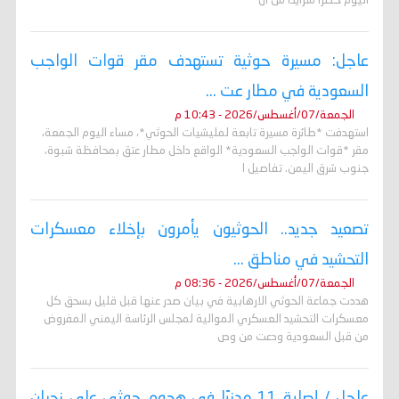
اليوم خطراً متزايداً من ال
عاجل: مسيرة حوثية تستهدف مقر قوات الواجب
السعودية في مطار عت ...
الجمعة/07/أغسطس/2026 - 10:43 م
استهدفت *طائرة مسيرة تابعة لمليشيات الحوثي*، مساء اليوم الجمعة،
مقر *قوات الواجب السعودية* الواقع داخل مطار عتق بمحافظة شبوة،
جنوب شرق اليمن. تفاصيل ا
تصعيد جديد.. الحوثيون يأمرون بإخلاء معسكرات
التحشيد في مناطق ...
الجمعة/07/أغسطس/2026 - 08:36 م
هددت جماعة الحوثي الارهابية في بيان صدر عنها قبل قليل بسحق كل
معسكرات التحشيد العسكري الموالية لمجلس الرئاسة اليمني المفروض
من قبل السعودية ودعت من وص
عاجل / إصابة 11 مدنيًا في هجوم حوثي على نجران