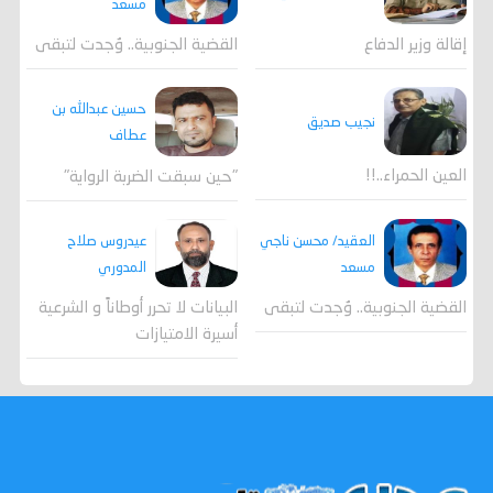
مسعد
القضية الجنوبية.. وُجدت لتبقى
إقالة وزير الدفاع
حسين عبدالله بن
نجيب صديق
عطاف
العين الحمراء..!!
"حين سبقت الضربة الرواية"
العقيد/ محسن ناجي
عيدروس صلاح
مسعد
المدوري
القضية الجنوبية.. وُجدت لتبقى
البيانات لا تحرر أوطاناً و الشرعية
أسيرة الامتيازات