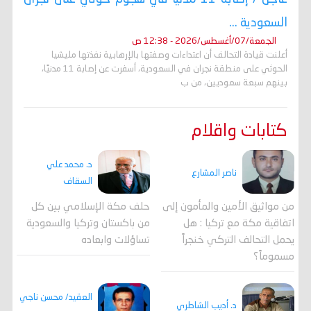
السعودية ...
الجمعة/07/أغسطس/2026 - 12:38 ص
أعلنت قيادة التحالف أن اعتداءات وصفتها بالإرهابية نفذتها مليشيا
الحوثي على منطقة نجران في السعودية، أسفرت عن إصابة 11 مدنيًا،
بينهم سبعة سعوديين، من ب
كتابات واقلام
د. محمد علي
ناصر المشارع
السقاف
من مواثيق الأمين والمأمون إلى
حلف مكة الإسلامي بين كل
اتفاقية مكة مع تركيا : هل
من باكستان وتركيا والسعودية
يحمل التحالف التركي خنجراً
تساؤلات وابعاده
مسموماً؟
العقيد/ محسن ناجي
د. أديب الشاطري