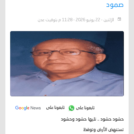
صمود
الإثنين - 22 يونيو 2026 - 11:28 م بتوقيت عدن
تابعونا على
تابعونا على
حشود حشود .. تليها حشود وحشود
تستنهض الأرض وتوقظ