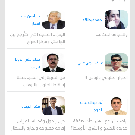
د. ياسين سعيد
احمد عبداللاه
نعمان
وللضيافة احكام…
اليمن… القضية التي تتأرجح بين
الهامش ومركز الصراع
صالح علي الدويل
عارف ناجي علي
باراس
الحوار الجنوبي بالرياض !!
من الجبهة إلى الغدر.. خطة
إسقاط الجنوب بالإرهاب
أ.د. عبدالوهاب
بكيل الوقزة
العوج
ترامب يتراجع... هل بدأت صفقة
حين يتحول وفد السلام إلى
جديدة للخليج و الشرق الأوسط؟
إقامة مفتوحة وتجارة بالانتظار