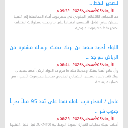
لتصدير النفط ...
الأربعاء/05/أغسطس/2026 - 09:32 م
دعا المجلس الانتقالي الجنوبي في حضرموت أبناء المحافظة إلى تنفيذ
عصيان مدني شامل، الخميس، احتجاجاً على ما وصفه بمحاولات استئناف
تصدير نفط حضرموت وتوجيه
اللواء أحمد سعيد بن بريك يبعث برسالة مشفرة من
الرياض تثير جد ...
الأربعاء/05/أغسطس/2026 - 08:44 م
وأن عادوا عُدنا بعدّتنا وحديدنا ذلك ما صرح به اللواء الركن أحمد سعيد بن
بريك نائب رئيس المجلس الانتقالي الجنوبي محافظ حضرموت الأسبق ، في
حساباته بمنصة
عاجل / انفجار قرب ناقلة نفط على بُعد 95 ميلاً بحرياً
جنوب شر ...
الأربعاء/05/أغسطس/2026 - 08:23 م
أعلنت هيئة عمليات التجارة البحرية البريطانية (UKMTO)، قبل قليل، تلقيها