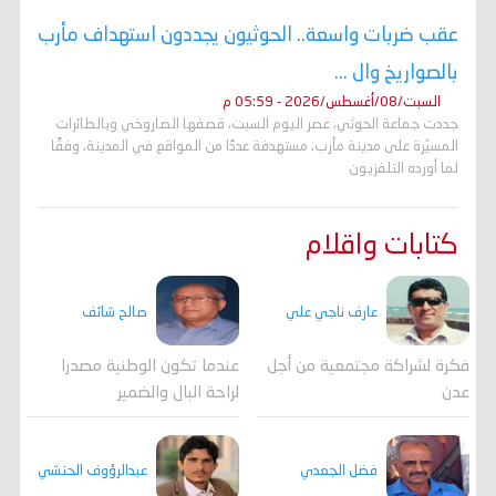
عقب ضربات واسعة.. الحوثيون يجددون استهداف مأرب
بالصواريخ وال ...
السبت/08/أغسطس/2026 - 05:59 م
جددت جماعة الحوثي، عصر اليوم السبت، قصفها الصاروخي وبالطائرات
المسيّرة على مدينة مأرب، مستهدفة عددًا من المواقع في المدينة، وفقًا
لما أورده التلفزيون
كتابات واقلام
عارف ناجي علي
صالح شائف
فكرة لشراكة مجتمعية من أجل
عندما تكون الوطنية مصدرا
عدن
لراحة البال والضمير
فضل الجعدي
عبدالرؤوف الحنشي