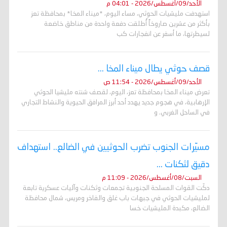
الأحد/09/أغسطس/2026 - 04:01 م
استهدفت مليشيات الحوثي، مساء اليوم، *ميناء المخا* بمحافظة تعز
بأكثر من عشرين صاروخاً أُطلقت دفعة واحدة من مناطق خاضعة
لسيطرتها، ما أسفر عن انفجارات كب
قصف حوثي يطال ميناء المخا ...
الأحد/09/أغسطس/2026 - 11:54 ص
تعرض ميناء المخا بمحافظة تعز، اليوم، لقصف شنته مليشيا الحوثي
الإرهابية، في هجوم جديد يهدد أحد أبرز المرافق الحيوية والنشاط التجاري
في الساحل الغربي. و
مسيّرات الجنوب تضرب الحوثيين في الضالع.. استهداف
دقيق لثكنات ...
السبت/08/أغسطس/2026 - 11:09 م
دكّت القوات المسلحة الجنوبية تجمعات وثكنات وآليات عسكرية تابعة
لمليشيات الحوثي في جبهات باب غلق والفاخر ومريس، شمال محافظة
الضالع، مكبدة المليشيات خسا