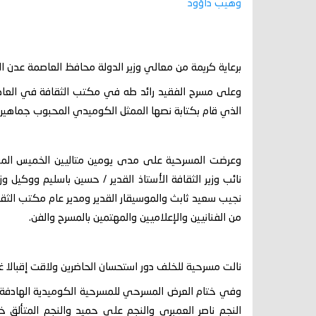
وهيب داؤود
برعاية كريمة من معالي وزير الدولة محافظ العاصمة عدن 
وعلى مسرح الفقيد رائد طه في مكتب الثقافة في العاص
الذي قام بكتابة نصها الممثل الكوميدي المحبوب جماهيرياً 
نائب وزير الثقافة الأستاذ القدير / حسين باسليم ووكيل وزا
نجيب سعيد ثابث والموسيقار القدير ومدير عام مكتب الثقا
من الفنانيين والإعلاميين والمهتمين بالمسرح والفن.
نالت مسرحية للخلف دور استحسان الحاضرين ولاقت إقبالا 
وفي ختام العرض المسرحي للمسرحية الكوميدية الهادفة 
النجم ناصر العمبري والنجم علي حميد والنجم المتألق خ