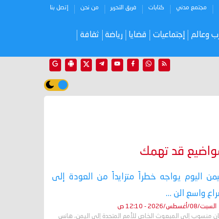
مجتمع مدني
كتابات
فريق التحرير
من نحن
إتصل بنا
ب وعالم
إجتماعيات
قضايا
رياضة
ثقافة
واضيع قد تهمك
يمن اليوم يواجه خطراً متزايداً من العودة إلى
اع واسع الن ...
السبت/08/أغسطس/2026 - 12:10 ص
ان منسوب إلى المبعوث الخاص للأمم المتحدة إلى اليمن، هانس