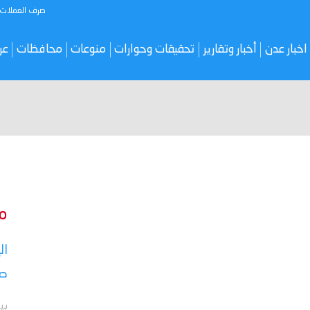
صرف العملات
اخبار عدن
أخبار وتقارير
تحقيقات وحوارات
منوعات
محافظات
عر
م
ال
صر
بي