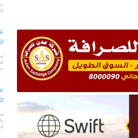
الي
عا
ال
اس
ال
بم
تص
ال
هد
كل
ال