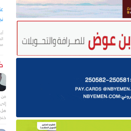
نج
أعل
مد
كت
من م
إلى 
هل ي
خنجر