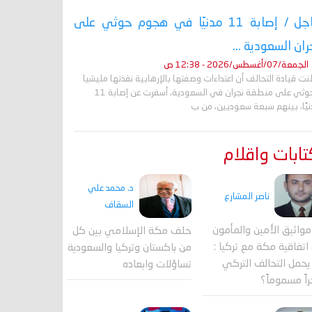
عاجل / إصابة 11 مدنيًا في هجوم حوثي على
ران السعودية ...
الجمعة/07/أغسطس/2026 - 12:38 ص
نت قيادة التحالف أن اعتداءات وصفتها بالإرهابية نفذتها مليشيا
الحوثي على منطقة نجران في السعودية، أسفرت عن إصابة 11
نيًا، بينهم سبعة سعوديين، من ب
ابات واقلام
د. محمد علي
ناصر المشارع
السقاف
واثيق الأمين والمأمون
حلف مكة الإسلامي بين كل
اتفاقية مكة مع تركيا :
من باكستان وتركيا والسعودية
حمل التحالف التركي
تساؤلات وابعاده
اً مسموماً؟