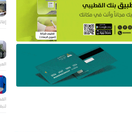
إقال
العي
القض
لتب