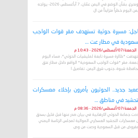
غروندبرغ، بشأن الوضع في اليمن عمّان، 7 آبأغسطس 2026- يواجه
من اليوم خطراً متزايداً من ال
جل: مسيرة حوثية تستهدف مقر قوات الواجب
سعودية في مطار عت ...
الجمعة/07/أغسطس/2026 - 10:43 م
تهدفت *طائرة مسيرة تابعة لمليشيات الحوثي*، مساء اليوم
جمعة، مقر *قوات الواجب السعودية* الواقع داخل مطار عتق
حافظة شبوة، جنوب شرق اليمن. تفاصيل ا
عيد جديد.. الحوثيون يأمرون بإخلاء معسكرات
تحشيد في مناطق ...
الجمعة/07/أغسطس/2026 - 08:36 م
دت جماعة الحوثي الارهابية في بيان صدر عنها قبل قليل بسحق
 معسكرات التحشيد العسكري الموالية لمجلس الرئاسة اليمني
مفروض من قبل السعودية ودعت من وص