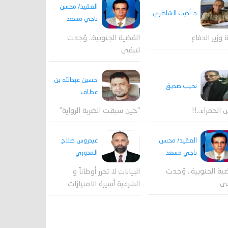
العقيد/ محسن
د. أديب الشاطري
ناجي مسعد
القضية الجنوبية.. وُجدت
ة وزير الدفاع
لتبقى
حسين عبدالله بن
نجيب صديق
عطاف
ن الحمراء..!!
"حين سبقت الضربة الرواية"
العقيد/ محسن
عيدروس صلاح
ناجي مسعد
المدوري
ية الجنوبية.. وُجدت
البيانات لا تحرر أوطاناً و
قى
الشرعية أسيرة الامتيازات