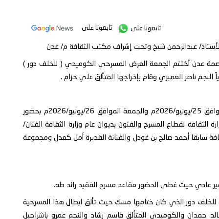
تابعونا على
تابعونا على
الأستاذ/ عبدالرحمن شيخ وتحت إشراف مكتب الثقافة م/ عدن
مة عدن أختتم الجمعة العرض المسرحي الكوميدي ( للخلف دور )
النجم ناصر العمبري وقام بإخراجها المتألق علي حزام .
وعرضت المسرحية على مدى يومين متاليين الخميس الموافق 25/يونيو/2026م والجمعة الموافق 26/يونيو/2026م بحضور
رة الثقافة لقطاع المسرح والفنون بديوان عام وزارة الثقافة الفنان/
فة سابقا أحمد صالح بن غودل والفنانة القديرة أمل كعدل ومجموعة
غير عادي حيث غطى الحضور مقاعد مسرح الفقيد رائد طه.
للخلف دور الذي كان ختامها مسك حيث تألق ابطال هذا المسرحية
الد حمدان والكوميدي المتألق قاسم رشاد والنجم عمرو باشراحيل