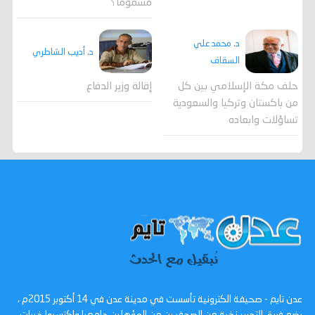
مسموماً؟
د. محمد علي
د. أديب الشاطري
السقاف
حلف مكة الإسلامي بين كل
إقالة وزير الدفاع
من باكستان وتركيا والسعودية
تساؤلات وابعاده
عدن تايم - صحيفة الكترونية تأسست في مدينة عدن في 14 أكتوبر 2015م ،