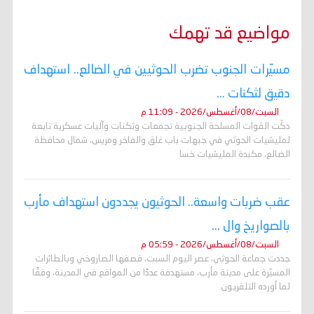
مواضيع قد تهمك
مسيّرات الجنوب تضرب الحوثيين في الضالع.. استهداف
دقيق لثكنات ...
السبت/08/أغسطس/2026 - 11:09 م
دكّت القوات المسلحة الجنوبية تجمعات وثكنات وآليات عسكرية تابعة
لمليشيات الحوثي في جبهات باب غلق والفاخر ومريس، شمال محافظة
الضالع، مكبدة المليشيات خسا
عقب ضربات واسعة.. الحوثيون يجددون استهداف مأرب
بالصواريخ وال ...
السبت/08/أغسطس/2026 - 05:59 م
جددت جماعة الحوثي، عصر اليوم السبت، قصفها الصاروخي وبالطائرات
المسيّرة على مدينة مأرب، مستهدفة عددًا من المواقع في المدينة، وفقًا
لما أورده التلفزيون