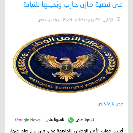
في قضية مازن حازب ويُحيلها للنيابة
الإثنين - 29 يونيو 2026 - 09:28 م بتوقيت عدن
عدن تايم/خاص
تابعونا على
تابعونا على
أعلنت قوات الأمن الوطني بالعاصمة عدن، في بيان صادر عنها،