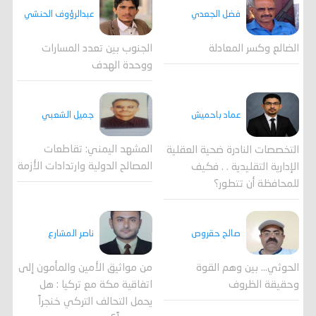
فضل الجعدي
عبدالرؤوف الحنشي
الضالع وكسر المعادلة
الجنوب بين تعدد المسارات
ووحدة الهدف
جميل الشعبي
عماد باحميش
المشهد اليمني: تقاطعات
التخصصات النادرة ضحية العقلية
المصالح الدولية وارتدادات الأزمة
الإدارية التقليدية . . فكيف
للمحافظة أن تتطور؟
صالح حقروص
ناصر المشارع
الحوثي... بين وهم القوة
من مواثيق الأمين والمأمون إلى
وحقيقة الظروف
اتفاقية مكة مع تركيا : هل
يحمل التحالف التركي خنجراً