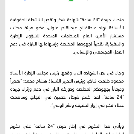
منحت جريدة "24 ساعة" شهادة شكر وتقدير للناشطة الحقوقية
الأستاذة نهاد عبدالفتاح عبدالقادر علوان، عضو هيئة مكتب
مستشار الأمين العام للمنظمات المتحدة للشؤون الإدارية
والتنفيذية، تقديراً لجهودها المخلصة وإسهاماتها البارزة في دعم
العمل المجتمعي والإنساني.
وجاء في نص الشهادة التي وقعها رئيس مجلس الإدارة الأستاذ
محمود طلعت شاكر، ورئيس التحرير الأستاذ هشام محمد: "تقديراً
وعرفاناً بجهودكم المخلصة ودوركم البارز في دعم وإثراء جريدة
"24 ساعة". لقد كنتم شركاء حقيين في النجاح، وساهمت
عطاءاتكم في إبراز الحقيقة ونشر الوعي".
ويأتي هذا التكريم في إطار حرص "24 ساعة" على تكريم