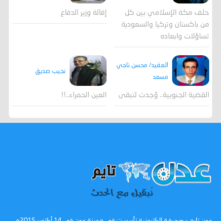
حلف مكة الإسلامي بين كل
إقالة وزير الدفاع
من باكستان وتركيا والسعودية
تساؤلات وابعاده
العقيد/ محسن ناجي
نجيب صديق
مسعد
القضية الجنوبية.. وُجدت لتبقى
العين الحمراء..!!
عدن تايم - صحيفة الكترونية تأسست في مدينة عدن في 14 أكتوبر 2015م ،