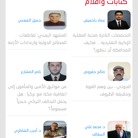
كتابات واقلام
جميل الشعبي
عماد باحميش
المشهد اليمني: تقاطعات
التخصصات النادرة ضحية العقلية
المصالح الدولية وارتدادات الأزمة
الإدارية التقليدية . . فكيف
للمحافظة أن تتطور؟
صالح حقروص
ناصر المشارع
الحوثي... بين وهم القوة
من مواثيق الأمين والمأمون إلى
وحقيقة الظروف
اتفاقية مكة مع تركيا : هل
يحمل التحالف التركي خنجراً
مسموماً؟
د. محمد علي
د. أديب الشاطري
السقاف