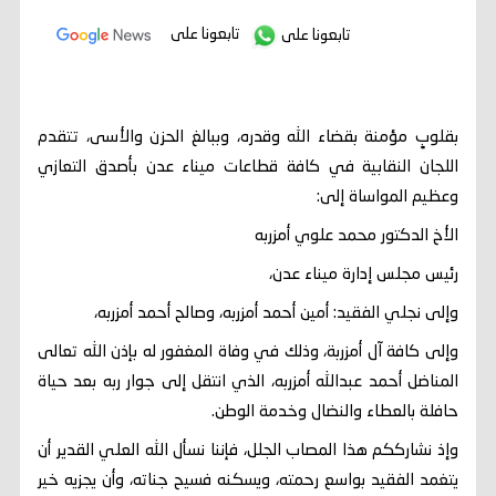
تابعونا على
تابعونا على
بقلوبٍ مؤمنة بقضاء الله وقدره، وببالغ الحزن والأسى، تتقدم
اللجان النقابية في كافة قطاعات ميناء عدن بأصدق التعازي
وعظيم المواساة إلى:
الأخ الدكتور محمد علوي أمزربه
رئيس مجلس إدارة ميناء عدن،
وإلى نجلي الفقيد: أمين أحمد أمزربه، وصالح أحمد أمزربه،
وإلى كافة آل أمزربة، وذلك في وفاة المغفور له بإذن الله تعالى
المناضل أحمد عبدالله أمزربه، الذي انتقل إلى جوار ربه بعد حياة
حافلة بالعطاء والنضال وخدمة الوطن.
وإذ نشارككم هذا المصاب الجلل، فإننا نسأل الله العلي القدير أن
يتغمد الفقيد بواسع رحمته، ويسكنه فسيح جناته، وأن يجزيه خير