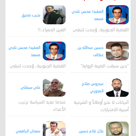
العقيد/ محسن ناجي
نجيب صديق
مسعد
القضية الجنوبية.. وُجدت لتبقى
العين الحمراء..!!
العقيد/ محسن ناجي
حسين عبدالله بن
مسعد
عطاف
القضية الجنوبية.. وُجدت لتبقى
"حين سبقت الضربة الرواية"
عيدروس صلاح
علي سيقلي
المدوري
عندما تعيد السياسة ترتيب
البيانات لا تحرر أوطاناً و الشرعية
الأعداء
أسيرة الامتيازات
بلال غلام حسين
سعدان اليافعي