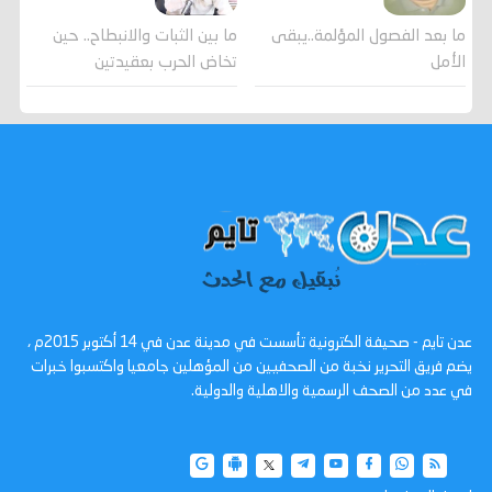
ما بعد الفصول المؤلمة..يبقى
ما بين الثبات والانبطاح.. حين
الأمل
تخاض الحرب بعقيدتين
عدن تايم - صحيفة الكترونية تأسست في مدينة عدن في 14 أكتوبر 2015م ،
يضم فريق التحرير نخبة من الصحفيين من المؤهلين جامعيا واكتسبوا خبرات
في عدد من الصحف الرسمية والاهلية والدولية.