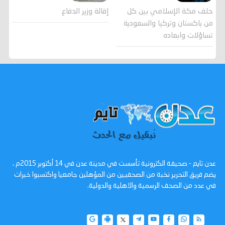
حلف مكة الإسلامي بين كل
إقالة وزير الدفاع
من باكستان وتركيا والسعودية
تساؤلات وابعاده
عدن تايم - صحيفة الكترونية تأسست في مدينة عدن في 14 أكتوبر 2015م ،
يضم فريق التحرير نخبة من الصحفيين من المؤهلين جامعيا واكتسبوا خبرات
في عدد من الصحف الرسمية والاهلية والدولية.