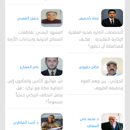
جميل الشعبي
عماد باحميش
المشهد اليمني: تقاطعات
التخصصات النادرة ضحية العقلية
المصالح الدولية وارتدادات الأزمة
الإدارية التقليدية . . فكيف
للمحافظة أن تتطور؟
صالح حقروص
ناصر المشارع
الحوثي... بين وهم القوة
من مواثيق الأمين والمأمون إلى
وحقيقة الظروف
اتفاقية مكة مع تركيا : هل
يحمل التحالف التركي خنجراً
مسموماً؟
د. محمد علي
د. أديب الشاطري
السقاف