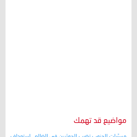
مواضيع قد تهمك
مسيّرات الجنوب تضرب الحوثيين في الضالع.. استهداف