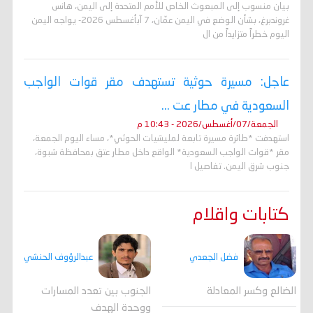
بيان منسوب إلى المبعوث الخاص للأمم المتحدة إلى اليمن، هانس
غروندبرغ، بشأن الوضع في اليمن عمّان، 7 آبأغسطس 2026- يواجه اليمن
اليوم خطراً متزايداً من ال
عاجل: مسيرة حوثية تستهدف مقر قوات الواجب
السعودية في مطار عت ...
الجمعة/07/أغسطس/2026 - 10:43 م
استهدفت *طائرة مسيرة تابعة لمليشيات الحوثي*، مساء اليوم الجمعة،
مقر *قوات الواجب السعودية* الواقع داخل مطار عتق بمحافظة شبوة،
جنوب شرق اليمن. تفاصيل ا
كتابات واقلام
فضل الجعدي
عبدالرؤوف الحنشي
الضالع وكسر المعادلة
الجنوب بين تعدد المسارات
ووحدة الهدف