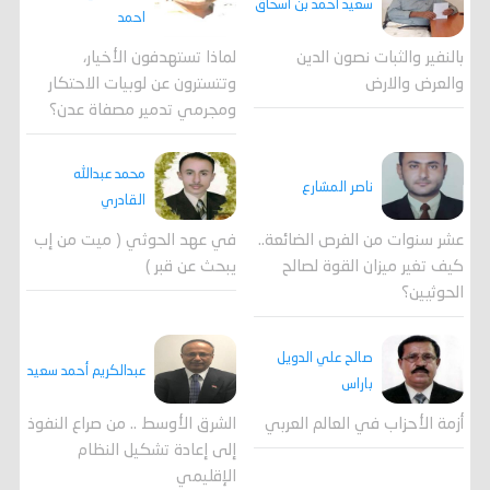
سعيد أحمد بن اسحاق
احمد
لماذا تستهدفون الأخيار،
بالنفير والثبات نصون الدين
وتتسترون عن لوبيات الاحتكار
والعرض والارض
ومجرمي تدمير مصفاة عدن؟
محمد عبدالله
ناصر المشارع
القادري
عشر سنوات من الفرص الضائعة..
في عهد الحوثي ( ميت من إب
كيف تغير ميزان القوة لصالح
يبحث عن قبر )
الحوثيين؟
صالح علي الدويل
عبدالكريم أحمد سعيد
باراس
أزمة الأحزاب في العالم العربي
الشرق الأوسط .. من صراع النفوذ
إلى إعادة تشكيل النظام
الإقليمي