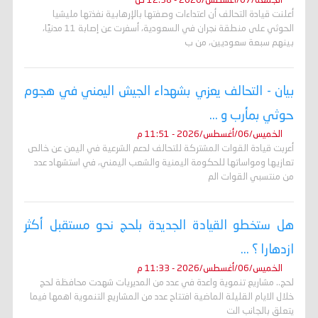
الجمعة/07/أغسطس/2026 - 12:38 ص
أعلنت قيادة التحالف أن اعتداءات وصفتها بالإرهابية نفذتها مليشيا
الحوثي على منطقة نجران في السعودية، أسفرت عن إصابة 11 مدنيًا،
بينهم سبعة سعوديين، من ب
بيان - التحالف يعزي بشهداء الجيش اليمني في هجوم
حوثي بمأرب و ...
الخميس/06/أغسطس/2026 - 11:51 م
أعربت قيادة القوات المشتركة للتحالف لدعم الشرعية في اليمن عن خالص
تعازيها ومواساتها للحكومة اليمنية والشعب اليمني، في استشهاد عدد
من منتسبي القوات الم
هل ستخطو القيادة الجديدة بلحج نحو مستقبل أكثر
ازدهارا ؟ ...
الخميس/06/أغسطس/2026 - 11:33 م
لحج.. مشاريع تنموية واعدة في عدد من المديريات شهدت محافظة لحج
خلال الايام القليلة الماضية افتتاح عدد من المشاريع التنموية اهمها فيما
يتعلق بالجانب الت