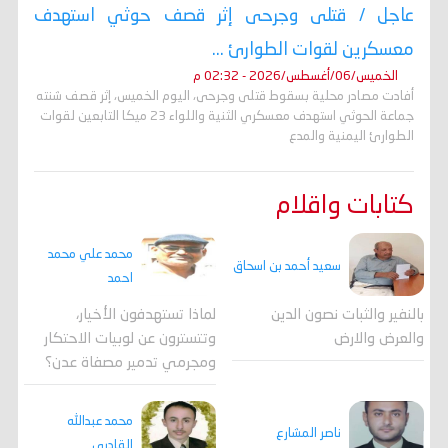
عاجل / قتلى وجرحى إثر قصف حوثي استهدف
معسكرين لقوات الطوارئ ...
الخميس/06/أغسطس/2026 - 02:32 م
أفادت مصادر محلية بسقوط قتلى وجرحى، اليوم الخميس، إثر قصف شنته
جماعة الحوثي استهدف معسكري الثنية واللواء 23 ميكا التابعين لقوات
الطوارئ اليمنية والمدع
كتابات واقلام
محمد علي محمد
سعيد أحمد بن اسحاق
احمد
لماذا تستهدفون الأخيار،
بالنفير والثبات نصون الدين
وتتسترون عن لوبيات الاحتكار
والعرض والارض
ومجرمي تدمير مصفاة عدن؟
محمد عبدالله
ناصر المشارع
القادري