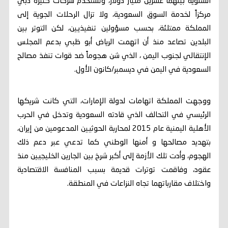
السنوية بينهما عشرين مليار دولار، وتستخدم شركات كثيرة دبي
مركزاً لخدمة السوق السعودية، ولا تزال الرحلات الجوية إلى
المملكة ممتلئة، بحسب مسؤولين تنفيذيين، لكن التوتر بين
البلدين تصاعد منذ أن اتهمت الرياض أبو ظبي بدعم المجلس
الإنتقالي لجنوب اليمن ، الذي شن هجوماً ضد قوات تنفذ مصالح
السعودية في اليمن في ديسمبر/كانون الأول.
ووجهت المملكة اتهامات لدولة الإمارات، التي كانت شريكها
الرئيسي في التحالف الذي قادته السعودية وتدخل في الحرب
الأهلية اليمنية عام 2015 لمحاربة الحوثيين المدعومين من إيران،
بتهديد مصالحها و أمنها الوطني كما تدعي عبر دعم ذلك
الهجوم، وأدت تلك الأزمة إلى أكبر شرخ بين الجارين الخليجيين منذ
عقود، وفاقمت توترات قديمة بسبب المنافسة الاقتصادية
واختلاف مقارباتهما تجاه النزاعات في المنطقة.