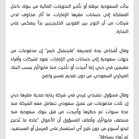
بدأت السعودية عرقلة أو تأخير التحويلات المالية من بنوك داخل
المملكة إلى حسابات مقرها الإمارات، ما أثار مخاوف لدى
شركات من أن التوتر بين القوتين الخليجيتين بدأ ينعكس على
التجارة.
وقال أشخاص عدة لصحيفة "فايننشال تايمز" إن مدفوعات من
جهات سعودية إلى حسابات في الإمارات تعود لشركات وأفراد
مقيمين في دبي، إما أُعيدت أو تأخرت منذ مايو/أيار بسبب البنك
المركزي السعودي، من دون تقديم تفسير واضح.
وقال مسؤول تنفيذي غربي في شركة رعاية صحية مقرها دبي
إن ثلاث مدفوعات من عميل سعودي تتعامل معه الشركة منذ
عدة سنوات تم حظرها وأُعيدت من قبل بنوك سعودية منذ
منتصف مايو/أيار، وأضاف المسؤول أن الأموال "عادة ما تُحتجز
لنحو أسبوع من دون طرح أي استفسار على المرسل أو المستفيد،
ثم تُعاد ببساطة".