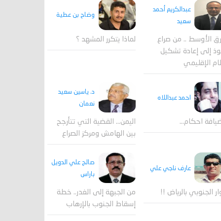
عبدالكريم أحمد
وضاح بن عطية
سعيد
لماذا يتكرر المشهد ؟
ق الأوسط .. من صراع
وذ إلى إعادة تشكيل
ام الإقليمي
د. ياسين سعيد
احمد عبداللاه
نعمان
يافة احكام…
اليمن… القضية التي تتأرجح
بين الهامش ومركز الصراع
صالح علي الدويل
عارف ناجي علي
باراس
ار الجنوبي بالرياض !!
من الجبهة إلى الغدر.. خطة
إسقاط الجنوب بالإرهاب