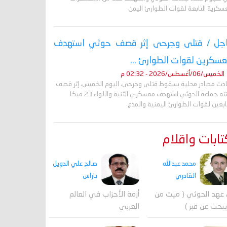
عسكرية التابعة لقوات الطوارئ اليمن
جل / قتلى وجرحى إثر قصف حوثي استهدف
سكرين لقوات الطوارئ ...
الخميس/06/أغسطس/2026 - 02:32 م
ادت مصادر محلية بسقوط قتلى وجرحى، اليوم الخميس، إثر قصف
شنته جماعة الحوثي استهدف معسكري الثنية واللواء 23 ميكا
ابعين لقوات الطوارئ اليمنية والمدع
ابات واقلام
محمد عبدالله
صالح علي الدويل
القادري
باراس
عهد الحوثي ( ميت من
أزمة الأحزاب في العالم
بحث عن قبر )
العربي