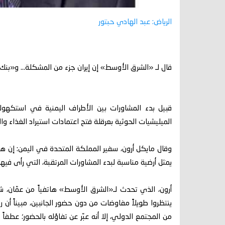
الرياض: عبد الهادي حبتور
قال لـ «الشرق الأوسط» إن إيران جزء من المشكلة... و«بنك
قبيل بدء المشاورات بين الأطراف اليمنية في استكهولم 
الميليشيات الحوثية بعرقلة فتح اعتمادات استيراد الغذاء و
وقال مايكل أرون، سفير المملكة المتحدة في اليمن: إن هد
يمثل أرضية مناسبة لبدء المشاورات المرتقبة، التي رأى في
أرون، الذي تحدث لـ«الشرق الأوسط» هاتفياً من عمّان،
ينتظروا طويلاً مفاوضات من دون حضور الجانبين، مبيناً أ
من المجتمع الدولي، إلا أنه عبّر عن تفاؤله بالحضور؛ عطف