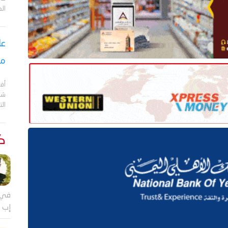
ال
عا
مع
أف
الت
كت
في 
إب ي