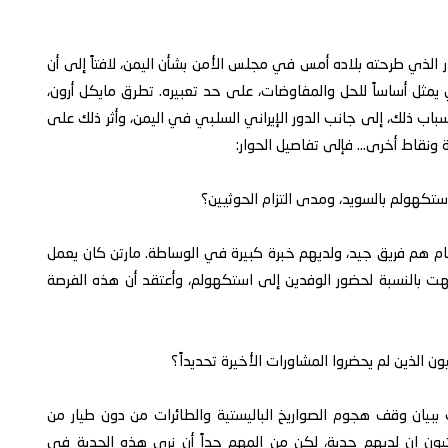
ر الذي طرحته بلاده أمس في مجلس الأمن بشأن اليمن، لافتاً إلى أن
ساني وليس سياسياً، وليس بديلاً للقرار 2216 الذي يمثل أساساً للحل والمفاوضات، على حد تعبيره. تطرق مايكل أرون،
سباب ذلك، إلى جانب الدور الإيراني السلبي في اليمن، وأثر ذلك على
ة ونقاط أخرى... فإلى تفاصيل الحوار:
تكهولم بالسويد، ومدى التزام الحوثيين؟
ام هم فريق جيد، ولديهم خبرة كبيرة في الوساطة. مارتن كان يعمل
هت بالنسبة لحضور الوفدين إلى استكهولم، وأعتقد أن هذه الفرصة
ن الذين لم يحضروا المشاورات الأخيرة تحديداً؟
ببيان وقف هجوم الصواريخ الباليستية والطائرات من دون طيار من
حوثيون إن لديهم جدية، لكن من المهم جداً أن نرى هذه الجدية في