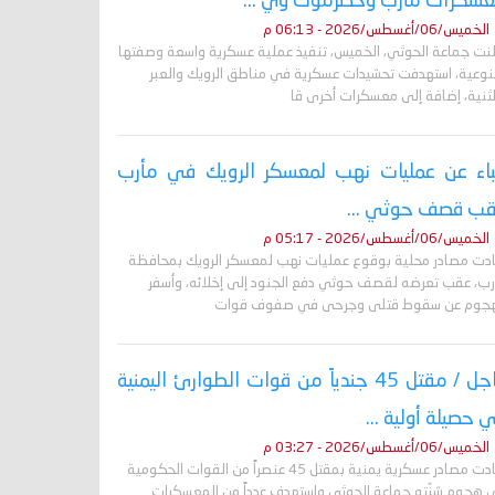
سكرات مأرب وحضرموت وي ...
الخميس/06/أغسطس/2026 - 06:13 م
لنت جماعة الحوثي، الخميس، تنفيذ عملية عسكرية واسعة وصفتها
لنوعية، استهدفت تحشيدات عسكرية في مناطق الرويك والعبر
لثنية، إضافة إلى معسكرات أخرى قا
باء عن عمليات نهب لمعسكر الرويك في مأرب
ب قصف حوثي ...
الخميس/06/أغسطس/2026 - 05:17 م
ادت مصادر محلية بوقوع عمليات نهب لمعسكر الرويك بمحافظة
رب، عقب تعرضه لقصف حوثي دفع الجنود إلى إخلائه، وأسفر
هجوم عن سقوط قتلى وجرحى في صفوف قوات
عاجل / مقتل 45 جندياً من قوات الطوارئ اليمنية
 حصيلة أولية ...
الخميس/06/أغسطس/2026 - 03:27 م
أفادت مصادر عسكرية يمنية بمقتل 45 عنصراً من القوات الحكومية
 هجوم شنّته جماعة الحوثي واستهدف عدداً من المعسكرات