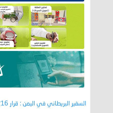
السفير البريطاني في اليمن : قرار 2216 أساس الحل ولا نسعى لاستبداله