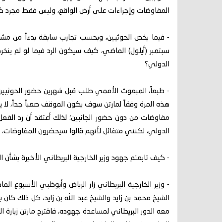
المفاوضات وإجراءات على أرض الواقع، وليس فقط مجرد كل
- فيما يخص الحوثيين، وبحسب تجارب سابقة بدءاً من م
سبتمبر (أيلول) الماضي، كيف سيكون الرد فيما لو لم ين
الدولي؟
- طبعاً، المبعوث الأممي طلب قبل شهرين حضور الحوثيين
هذه المرة وفقاً لمارتن سوف يكون الموقف صعباً جداً، لا
مفاوضات من دون حضور الجانبين؛ لذلك أعتقد أن رد ال
الدولي، لكنني متفائل لأنهم قالوا سيحضرون المفاوضات، و
- كيف تابعتم جهود وزير الخارجية البريطاني الأخيرة بشأن ال
- وزير الخارجية البريطاني زار الرياض وأبوظبي الأسبوع ا
الشيخ محمد بن زايد والشيخ عبد الله بن زايد، كل ذلك كان 
معه الدور البريطاني لمساعدة جهوده، فاقترح مارتن زيارة