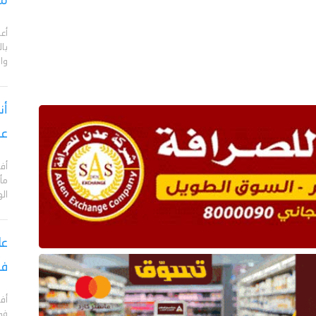
مع
أع
با
وا
أن
عق
أف
مأ
ال
في
في