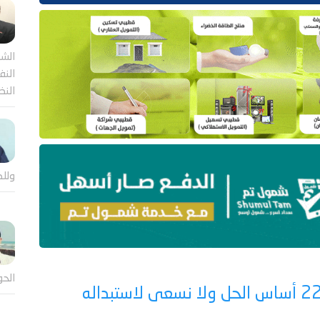
الشر
النف
النظ
وللض
الحو