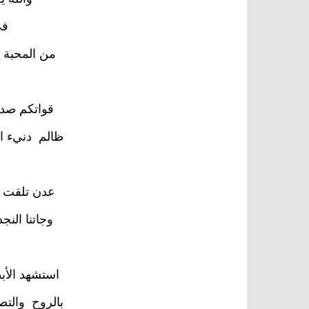
في
من المحبة 
قواتكم صدت
ظالم دنيء ال
عدن تلقت ج
وجاتنا النج
استشهد الأبط
بالروح والتصم