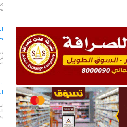
وبا
في 
ال
صر
بي
الي
عا
ال
اس
ال
بم