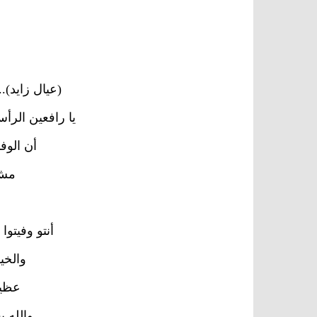
(عيال زايد)..
يا رافعين الرأس
أن الوف
مش 
أنتو وفيتوا 
والخير
عظيم
والله ي