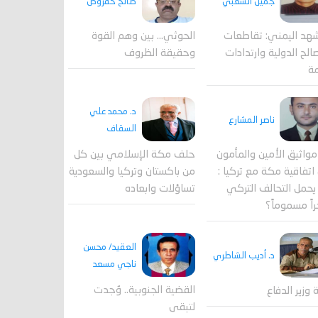
جميل الشعبي
صالح حقروص
هد اليمني: تقاطعات
الحوثي... بين وهم القوة
الح الدولية وارتدادات
وحقيقة الظروف
مة
د. محمد علي
ناصر المشارع
السقاف
واثيق الأمين والمأمون
حلف مكة الإسلامي بين كل
اتفاقية مكة مع تركيا :
من باكستان وتركيا والسعودية
حمل التحالف التركي
تساؤلات وابعاده
اً مسموماً؟
العقيد/ محسن
د. أديب الشاطري
ناجي مسعد
القضية الجنوبية.. وُجدت
ة وزير الدفاع
لتبقى