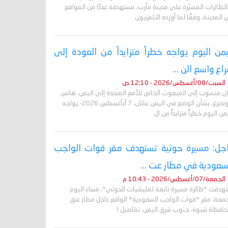
لطائرات المسيّرة على مدينة مأرب، مستهدفة عددًا من المواقع
المدينة، وفقًا لما أورده التلفزيون
يمن اليوم يواجه خطراً متزايداً من العودة إلى
اع واسع الن ...
السبت/08/أغسطس/2026 - 12:10 ص
ان منسوب إلى المبعوث الخاص للأمم المتحدة إلى اليمن، هانس
غروندبرغ، بشأن الوضع في اليمن عمّان، 7 آبأغسطس 2026- يواجه
من اليوم خطراً متزايداً من ال
جل: مسيرة حوثية تستهدف مقر قوات الواجب
سعودية في مطار عت ...
الجمعة/07/أغسطس/2026 - 10:43 م
تهدفت *طائرة مسيرة تابعة لمليشيات الحوثي*، مساء اليوم
جمعة، مقر *قوات الواجب السعودية* الواقع داخل مطار عتق
حافظة شبوة، جنوب شرق اليمن. تفاصيل ا