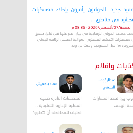
عيد جديد.. الحوثيون يأمرون بإخلاء معسكرات
تحشيد في مناطق ...
الجمعة/07/أغسطس/2026 - 08:36 م
دت جماعة الحوثي الارهابية في بيان صدر عنها قبل قليل بسحق
 معسكرات التحشيد العسكري الموالية لمجلس الرئاسة اليمني
مفروض من قبل السعودية ودعت من وص
ابات واقلام
عبدالرؤوف
عماد باحميش
الحنشي
وب بين تعدد المسارات
التخصصات النادرة ضحية
دة الهدف
العقلية الإدارية التقليدية . .
فكيف للمحافظة أن تتطور؟