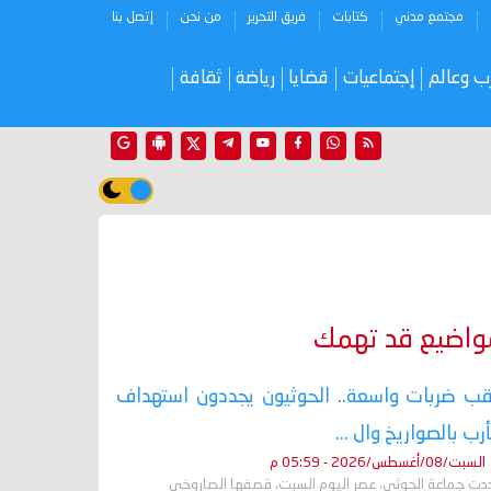
مجتمع مدني
كتابات
فريق التحرير
من نحن
إتصل بنا
ب وعالم
إجتماعيات
قضايا
رياضة
ثقافة
واضيع قد تهمك
ب ضربات واسعة.. الحوثيون يجددون استهداف
رب بالصواريخ وال ...
السبت/08/أغسطس/2026 - 05:59 م
دت جماعة الحوثي، عصر اليوم السبت، قصفها الصاروخي