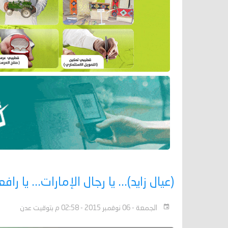
(عيال زايد)... يا رجال الإمارات... يا را
الجمعة - 06 نوفمبر 2015 - 02:58 م بتوقيت عدن