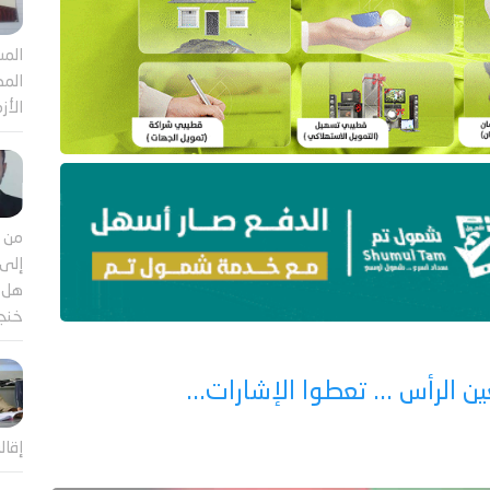
المش
المص
الأز
من م
إلى 
هل ي
خنجر
فعين الرأس ... تعطوا الإشارات...
إقال