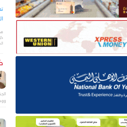
تص
ال
هد
كل
ال
كت
الجن
ووح