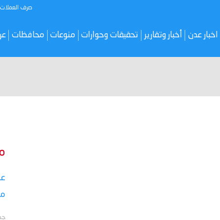
صرف العملات
اخبار عدن
أخبار وتقارير
تحقيقات وحوارات
منوعات
محافظات
عر
م
عق
مأ
جد