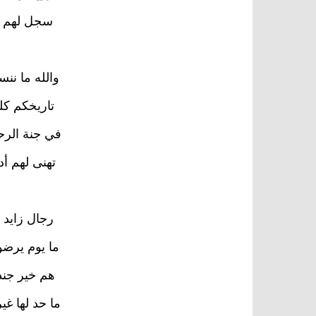
سجل لهم ت
والله ما ننس
تاريخكم كله
في جنة الرحم
تهنى لهم أد
رجال زايد ه
ما يوم يرضوا
هم خير جند 
ما حد لها غي