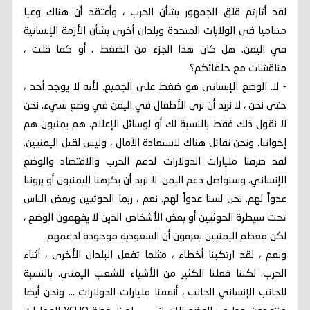
لقد أثارتم قلق الجمهور بشأن الحرب ، وأعتقد أن هناك وعيا
متناميا في الولايات المتحدة وبلدان أخرى بشأن الأزمة الإنسانية
في اليمن. هل كان هذا الجزء من الضغط ، أو كما قلت ،
مناقشات مع حلفائكم؟
- لا. الوضع الإنساني هو ضغط على الجميع. لأنه لا يوجد أحد ،
حتى نحن ، لا نريد أن نرى الأطفال في اليمن في وضع سيء. نحن
لا نقول ذلك فقط بالنسبة لك أو لوسائل الإعلام. هم يمنيون هم
إخواننا. ونحن نقاتل هناك لاستعادة الآمال ، وليس لقتل اليمنيين.
لقد صرفنا مليارات الدولارات لدعم الحرب والاقتصاد والوضع
الإنساني. وسنواصل دعم اليمن. لا نريد أن يكرهنا اليمنيون أو يروننا
عدواً لهم. نحن لسنا عدواً لهم. نعم ، ربما الحوثيين وبعض الناس
تحت سيطرة الحوثيين أو بعض الأشخاص الذين لا يفهمون الوضع ،
لكن معظم اليمنيين يعرفون أن السعودية موجودة لدعمهم.
ونعم ، لقد ارتكبنا أخطاء ، مثلما تفعل البلدان الأخرى ، أثناء
الحرب. لكننا فعلنا الكثير من الأشياء للشعب اليمني. بالنسبة
للجانب الإنساني الجانب ، أنفقنا مليارات الدولارات ... ونحن أيضا