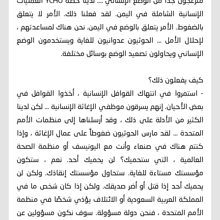
منزعجون جدا من الوضع الإنساني .... لدينا خطة YCHO العمليات
الإنسانية الشاملة في اليمن. لقد فعلنا ذلك. الأمر لا يتعلق
بالضغوط. الأمر يتعلق بالوضع في اليمن. نحن هناك لمساعدتهم ،
لإحلال الأمل ... الحوثيون عدوانيون للغاية ويستخدمون الوضع
الإنساني ويحاولون تصعيد الوضع بوسائل مختلفة.
كيف يفعلون ذلك؟
- استمروا في انتهاك القوافل الإنسانية ، أخذوا القوافل في
بعض الأحيان. إنهم يسرقون موظفي الإغاثة الإنسانية ... لكن لدينا
الكثير من الأدلة على ذلك ، وقد أرسلناها إلى منظمات الأمم
المتحدة ... لقد مارس الحوثيون ضغوطاً على عمال الإغاثة ، وإذا
كنتم هناك في صنعاء وأنت مع اليونيسف أو منظمة الصحة
العالمية ، التي ستحميك؟ لن يحميك أحد. نعم ، ستكون
مؤسستك مستاءة للغاية. ستحاول مؤسستك إنقاذك. ولكن لن
يحميك أحد إذا قتل أو أضر صديقك. ولكن إذا كان شخص ما في
المملكة العربية السعودية أو الائتلاف يؤذي شخصًا في منظمة
الأمم المتحدة ، فنحن دولة مسؤولة. سوف نكون مسؤولين عن