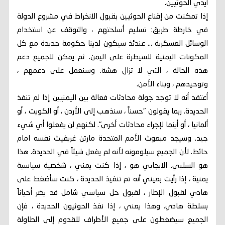
أيدي الحوثيين.
إذا تمكنت من إقناع الحوثيين بقبول الانخراط في مشروع الدولة
في خارطة طريق: تسليم أسلحتهم ، والتوقف عن استخدام
الوسائل العسكرية ... عندئذ سيكون لدينا حكومة جديدة مع كل
المكونات اليمنية للسيطرة على اليمن. ثم يمكن للجميع دعم
هذه الحالة ، التي لا تزال هشة. وسنعمل على دعمهم ،
وتوحيدهم ، وبناء الأمن.
أعتقد أنه لا توجد جولة محادثات فعالة بين اليمنيين إذا لم تنفذ
الحديدة. ربما يقولون "حسناً ، سنذهب إلى الأردن ، أو الكويت ، أو
ألمانيا ، أو أينما لإجراء محادثات أخرى". لكنهم لن يفعلوا أي شيء
جيد. وسيجد مبعوث الأمم المتحدة مارتن غريفيث نفسه امام
حائط. لأن الجميع سيلومونه لأنه لم يفعل شيئاً في الحديدة. هذا
هو السلبي. الايجابي هو ، إذا كنت يمني ، شخصية سياسية
يمنية ، إذا رأيت بعيني أنه تم تنفيذ الحديدة ، كنت سأضغط على
هادي لقبول الإطار ، لقبول حل سياسي شامل قد يضر أحياناً
بسلطة هادي. وهذا يعني ، إذا نفذ الحوثيون الحديدة ، فإن
الجميع سيضغطون على جميع الأطراف للقدوم إلى الطاولة