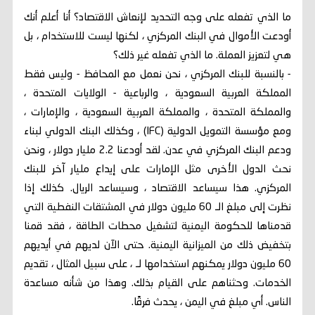
ما الذي تفعله على وجه التحديد لإنعاش الاقتصاد؟ أنا أعلم أنك
أودعت الأموال في البنك المركزي ، لكنها ليست للاستخدام ، بل
هي لتعزيز العملة. ما الذي تفعله غير ذلك؟
- بالنسبة للبنك المركزي ، نحن نعمل مع المحافظ - وليس فقط
المملكة العربية السعودية ، والرباعية - الولايات المتحدة ،
والمملكة المتحدة ، والمملكة العربية السعودية ، والإمارات ،
ومع مؤسسة التمويل الدولية (IFC) ، وكذلك البنك الدولي لبناء
ودعم البنك المركزي في عدن. لقد أودعنا 2.2 مليار دولار ، ونحن
نحث الدول الأخرى مثل الإمارات على إيداع مليار آخر للبنك
المركزي. هذا سيساعد الاقتصاد ، وسيساعد الريال. كذلك إذا
نظرت إلى مبلغ الـ 60 مليون دولار في المشتقات النفطية التي
قدمناها للحكومة اليمنية لتشغيل محطات الطاقة ، فقد قمنا
بتخفيض ذلك من الميزانية اليمنية. حتى الآن لديهم في أيديهم
60 مليون دولار يمكنهم استخدامها لـ ، على سبيل المثال ، تقديم
الخدمات. وحثناهم على القيام بذلك. وهذا من شأنه مساعدة
الناس. أي مبلغ في اليمن ، يحدث فرقًا.