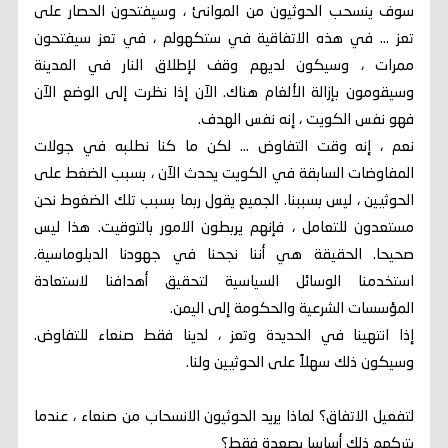
سوف ينسحب الحوثيون من الموانئ ، وسيفتحون الحصار على
تعز ... في هذه الاتفاقية في ستكهولم ، في تعز سيفتحون
ممرات ، وسيكون لديهم وقف لإطلاق النار في المدينة
وسيقومون بإزالة الألغام هناك. الآن إذا نظرت إلى الوضع الآن
فهو نفس الكويت ، إنه نفس الهدف.
نعم ، إنه وقت التفاوض ... لكن ما كنا نطلبه في جولات
المفاوضات السابقة في الكويت يحدث الآن ، بسبب الضغط على
الحوثيين ، ليس بسببنا. الجميع يقول ربما بسبب تلك الضغوط نحن
مستعدون للتعامل ، فإنهم يربطون الامور بالتوقيت. هذا ليس
صحيحا. الحقيقة هي أننا نجحنا في جهودنا الدبلوماسية.
استخدمنا الوسائل السياسية لتحقيق أهدافنا لاستعادة
المؤسسات الشرعية والحكومة إلى اليمن.
إذا انتهينا في الحديدة وتعز ، لدينا فقط صنعاء للتفاوض.
وسيكون ذلك سهلاً على الحوثيين ولنا.
لتفعيل الاتفاق؟ لماذا يريد الحوثيون الانسحاب من صنعاء ، عندما
يتركهم ذلك أساسا بصعدة فقط؟