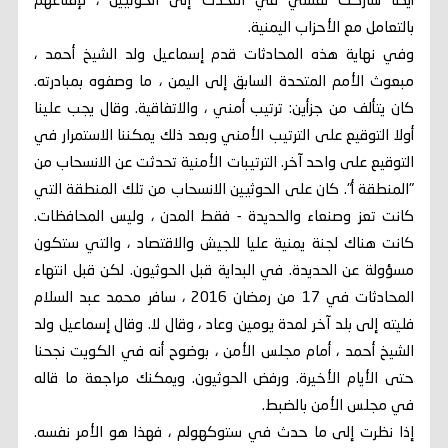
أيضا شاركت نفسي في التحدث إلى الحوثيين ، لإقناعهم
بالتعامل مع الأحزاب اليمنية.
وفي نهاية هذه المحادثات قدم إسماعيل ولد الشيخ أحمد ،
مبعوث الأمم المتحدة السابق إلى اليمن ، ما وصفوه بمبادرته.
كان يتألف من جزأين: ترتيب أمني ، والاتفاقية. وقال يجب علينا
أولا التوقيع على الترتيب الأمني ​​وبعد ذلك يمكننا الاستمرار في
التوقيع على واحد آخر. الترتيبات الأمنية تحدثت عن الانسحاب من
"المنطقة أ". كان على الحوثيين الانسحاب من تلك المنطقة التي
كانت تعز وصنعاء والحديدة - فقط المدن ، وليس المحافظات.
كانت هناك لجنة يمنية عليا للجيش والاقتصاد ، والتي ستكون
مسؤولة عن الحديدة. في البداية قبل الحوثيون. لكن قبل انتهاء
المحادثات في 17 من رمضان 2016 ، سافر محمد عبد السلام
فليته إلى بلد آخر لمدة يومين وعاد ، وقال لا. وقال إسماعيل ولد
الشيخ أحمد ، أمام مجلس الأمن ، بوضوح أنه في الكويت نجحنا
حتى الأيام الأخيرة. ورفض الحوثيون. ويمكنك مراجعة ما قاله
في مجلس الأمن بالضبط.
إذا نظرت إلى ما حدث في ستوكهولم ، فهذا هو الأمر نفسه.