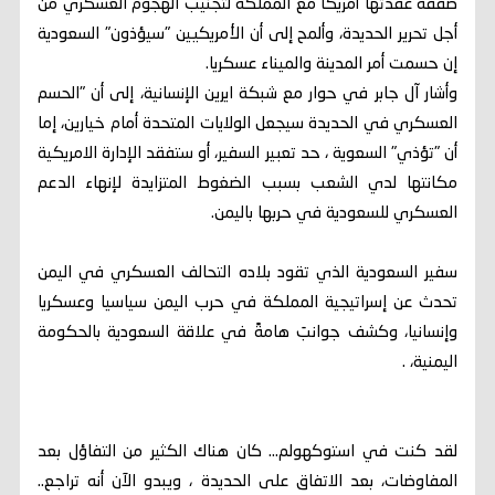
صفقة عقدتها أمريكا مع المملكة لتجنيب الهجوم العسكري من
أجل تحرير الحديدة، وألمح إلى أن الأمريكيين "سيؤذون" السعودية
إن حسمت أمر المدينة والميناء عسكريا.
وأشار آل جابر في حوار مع شبكة ايرين الإنسانية، إلى أن "الحسم
العسكري في الحديدة سيجعل الولايات المتحدة أمام خيارين، إما
أن "تؤذي" السعوية ، حد تعبير السفير، أو ستفقد الإدارة الامريكية
مكانتها لدي الشعب بسبب الضغوط المتزايدة لإنهاء الدعم
العسكري للسعودية في حربها باليمن.
سفير السعودية الذي تقود بلاده التحالف العسكري في اليمن
تحدث عن إسراتيجية المملكة في حرب اليمن سياسيا وعسكريا
وإنسانيا، وكشف جوانبَ هامةً في علاقة السعودية بالحكومة
اليمنية، .
لقد كنت في استوكهولم... كان هناك الكثير من التفاؤل بعد
المفاوضات، بعد الاتفاق على الحديدة ، ويبدو الآن أنه تراجع..