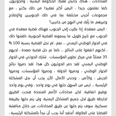
المحادثات ، هناك جانبان فقط: الحكومة اليمنية ، والحوثيون.
كما تعلمون جيدا ، اليمن أكثر تعقيدا من ذلك بكثير ، مع
مجموعات أخرى مختلفة بما في ذلك الجنوبيين والإصلاح
وغيرهم. ما رأيك في النهج من جانبين؟
- اليمن معقدة. إذا نظرت إلى الجنوب، فهناك قضية معقدة في
الجنوب مع تاريخ طويل، ما يسمونه القضية الجنوبية. ناقشوا ذلك
في الحوار الوطني اليمني ... نعم ، لم تحل القضية بنسبة 100 %
، لكنهم اتفقوا على النتائج ... كما تم حل قضية صعدة ، لديهم
35 ممثلاً في مركز تطوير المؤسسات . شارك الحوثي في ​​الحوار
الوطني اليمني. لقد دمر الحوثيون كل هذا. لقد دمروا نتائج
الحوار الوطني ، ودمروا الدولة ، ودمروا المؤسسات، ودمروا
الجيش ، والأمن ، وحتى الآمال. الآن يجب أن نحل المشكلة
الرئيسية ... ليس من السهل حلها في يوم واحد ، وفي يوم واحد
توقيع اتفاقية. لكن محادثات الأمم المتحدة فتحت الطريق
لخارطة طريق لحل جميع المشاكل اليمنية. ولن يتم حلها بطريقة
عسكرية. سوف يتم حلها عن طريق المحادثات، من خلال مناقشة
القضايا على الطاولة. أعتقد أننا يجب أن نبدأ بالمشكلة الرئيسية ،