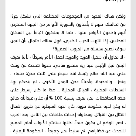
تكرار ذلك�.
ولكن هناك العديد من المجموعات المختلفة التي تشكل جزءًا
من تحالفك، فهم لا يأخذون بالضرورة الأوامر من الجهة المفترض
أنهم ياخذون الأوامر منها ، كما لا يملكون اتباعاً بين السكان
المحليين. إذا انتهت الحرب الكبرى، فهل هناك احتمال بأن اليمن
سوف تصبح سلسلة من الحروب الصغيرة؟
- لا تحاول أن تتخيل المزيد والمزيد. اجعل الأمر بسيطًا ، لأننا نعرف
اليمن قبل الرئيس عبد ربه منصور هادي. دعونا نتحدث عن وقت
علي عبد الله صالح رئيسا. لقد سيطر على ثلاث مدن: صنعاء ،
وتعز ، والحديدة. وأحيانًا عدن. المدن الأخرى ، لم يتحكم بها.
السلطات المحلية ، القبائل المحلية ... هذا ما كان يسيطر على
هذه المحافظات. نحن نعرف بنسبة 100 % أن علي عبدالله صالح
لم يكن لديه حكومة قوية. كان لدية السيطرة عن طريق اشعال
القتال بين القبائل. ومحاولة إحداث خلافات بين الناس. بعد الحرب
، نعم، الوضع لن يكون جيداً. لكنها ستفتح الأبواب أمام الجميع
للتحدث عن قضاياهم. ثم سنبدأ نحن جميعاً - الحكومة اليمنية ،