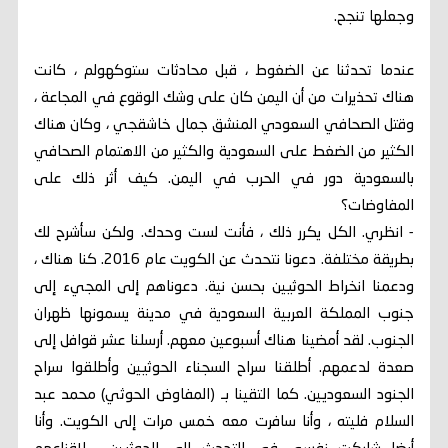
وجعلها تنجح.
عندما تحدثنا عن الضغوط ، قبل محادثات ستوكهولم ، كانت
هناك تحذيرات من أن اليمن كان على وشك الوقوع في المجاعة ،
وقتل الصحافي السعودي المنشق جمال خاشقجي ، وكان هناك
الكثير من الضغط على السعودية والكثير من الاهتمام الصحافي
بالسعودية دور في الحرب في اليمن. كيف أثر ذلك على
المفاوضات؟
- انظري. الكل يكرر ذلك ، فأنت لست وحدك. ولكن سأشرح لك
بطريقة مختلفة. دعونا نتحدث عن الكويت عام 2016. كنا هناك ،
ودعمنا انخراط الحوثيين بحسن نية. دعوناهم إلى المجيء إلى
جنوب المملكة العربية السعودية في مدينة يسمونها ظهران
الجنوب. لقد أمضينا هناك أسبوعين معهم. أرسلنا عشر قوافل إلى
صعدة لدعمهم. أطلقنا سراح السجناء الحوثيين وأطلقوا سراح
الجنود السعوديين. كما التقينا بـ (المفاوض الحوثي) محمد عبد
السلام فليته ، وأنا سافرت معه خمس مرات إلى الكويت. وأنا