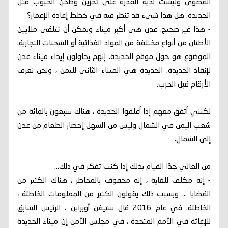
القصوى وليست لديه القدرة على تخزين وطحن الحبوب مثل
الحديدة. هل هذا شيء قد تنظر فيه في خطط إعادة الإعمار؟
- هذا غير صحيح. عدن هي أكبر ميناء ويمكن أن تتلقى ملايين
الأطنان من أنواع مختلفة من المواد الغذائية أو الشحنات التجارية.
الموضوع هو حول موقع الحديدة. إنهم يحاولون إيذاء ميناء عدن
لإنقاذ الحديدة. الحديدة هي الميناء الثاني لليمن ، ونحن نعرف
الأرقام قبل الحرب.
لكنني أتفق معهم إذا أغلقوا الحديدة ، هناك سبعون بالمائة من
شعب اليمن في الشمال وليس من السهل إحضار الطعام من عدن
إلى الشمال.
من الغالي جدًا القيام بذلك إذا كنت تفكر في ذلك...
- إنه مكلف للغاية ، إنه محفوف بالمخاطر ، هناك الكثير من
القضايا ... وبسبب ذلك يقولون الكثير من المعلومات الخاطئة ،
الخاطئة. في عام 2016 قال ستيفن أوبراين ، الرئيس السابق
للإغاثة في الأمم المتحدة ، في مجلس الأمن إن ميناء الحديدة