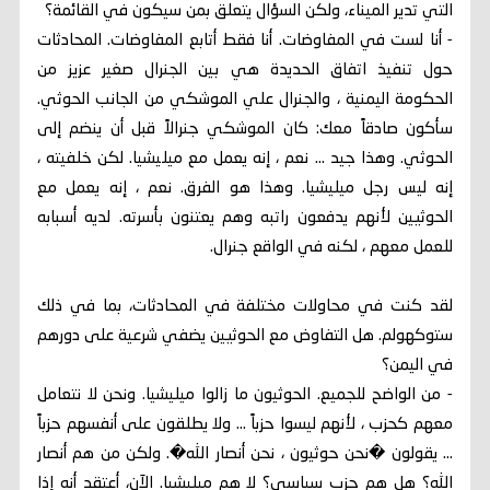
التي تدير الميناء، ولكن السؤال يتعلق بمن سيكون في القائمة؟
- أنا لست في المفاوضات. أنا فقط أتابع المفاوضات. المحادثات
حول تنفيذ اتفاق الحديدة هي بين الجنرال صغير عزيز من
الحكومة اليمنية ، والجنرال علي الموشكي من الجانب الحوثي.
سأكون صادقاً معك: كان الموشكي جنرالاً قبل أن ينضم إلى
الحوثي. وهذا جيد ... نعم ، إنه يعمل مع ميليشيا. لكن خلفيته ،
إنه ليس رجل ميليشيا. وهذا هو الفرق. نعم ، إنه يعمل مع
الحوثيين لأنهم يدفعون راتبه وهم يعتنون بأسرته. لديه أسبابه
للعمل معهم ، لكنه في الواقع جنرال.
لقد كنت في محاولات مختلفة في المحادثات، بما في ذلك
ستوكهولم. هل التفاوض مع الحوثيين يضفي شرعية على دورهم
في اليمن؟
- من الواضح للجميع. الحوثيون ما زالوا ميليشيا. ونحن لا نتعامل
معهم كحزب ، لأنهم ليسوا حزباً ... ولا يطلقون على أنفسهم حزباً
... يقولون �نحن حوثيون ، نحن أنصار الله�. ولكن من هم أنصار
الله؟ هل هم حزب سياسي؟ لا هم ميليشيا. الآن، أعتقد أنه إذا