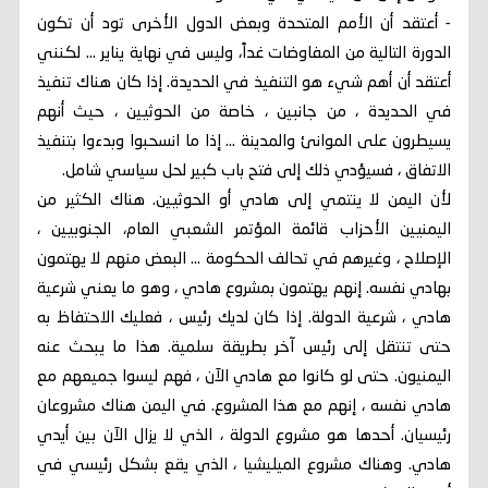
- أعتقد أن الأمم المتحدة وبعض الدول الأخرى تود أن تكون
الدورة التالية من المفاوضات غداً، وليس في نهاية يناير ... لكنني
أعتقد أن أهم شيء هو التنفيذ في الحديدة. إذا كان هناك تنفيذ
في الحديدة ، من جانبين ، خاصة من الحوثيين ، حيث أنهم
يسيطرون على الموانئ والمدينة ... إذا ما انسحبوا وبدءوا بتنفيذ
الاتفاق ، فسيؤدي ذلك إلى فتح باب كبير لحل سياسي شامل.
لأن اليمن لا ينتمي إلى هادي أو الحوثيين. هناك الكثير من
اليمنيين الأحزاب قائمة المؤتمر الشعبي العام، الجنوبيين ،
الإصلاح ، وغيرهم في تحالف الحكومة ... البعض منهم لا يهتمون
بهادي نفسه. إنهم يهتمون بمشروع هادي ، وهو ما يعني شرعية
هادي ، شرعية الدولة. إذا كان لديك رئيس ، فعليك الاحتفاظ به
حتى تنتقل إلى رئيس آخر بطريقة سلمية. هذا ما يبحث عنه
اليمنيون. حتى لو كانوا مع هادي الآن ، فهم ليسوا جميعهم مع
هادي نفسه ، إنهم مع هذا المشروع. في اليمن هناك مشروعان
رئيسيان. أحدها هو مشروع الدولة ، الذي لا يزال الآن بين أيدي
هادي. وهناك مشروع الميليشيا ، الذي يقع بشكل رئيسي في