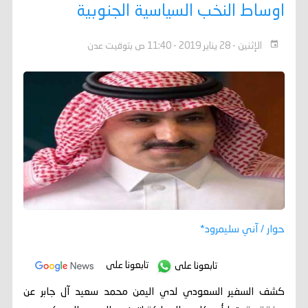
اوساط النخب السياسية الجنوبية
الإثنين - 28 يناير 2019 - 11:40 ص بتوقيت عدن
حوار / آني سليمرود*
تابعونا على
تابعونا على
كشف السفير السعودي لدي اليمن محمد سعيد آل جابر عن