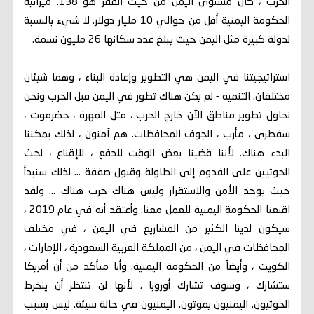
الحرب ، كان مستوى اليمن من حيث الفقر هو 138. ميزانية
الحكومة اليمنية أقل من حوالي 10 مليار دولار. لا شيء بالنسبة
لدولة كبيرة مثل اليمن حيث يبلغ عدد سكانها 26 مليون نسمة.
استراتيجيتنا في اليمن هي التطوير وإعادة البناء ، وهما شيئان
مختلفان. التنمية - لم يكن هناك تطور في اليمن قبل الحرب ونحن
نحاول تطوير مناطق الآن خارج الحرب ، مثل المهرة ، حضرموت ،
سقطرى ، مأرب ، الجوف المحافظات. هم آمنون ، لذلك يمكننا
البدء هناك. لأننا قضينا بعض الوقت للدفع ، للإقناع ، لحث
الحوثيين على القدوم إلى الطاولة وقبول صفقة ... لذلك سنبدأ
حيث يوجد الأمن والاستقرار وليس هناك حرب هناك ... ولقد
اقنعنا الحكومة اليمنية للعمل معنا. وأعتقد أنه في عام 2019 ،
سيكون لدينا الكثير من المشاريع في اليمن ، في مختلف
المحافظات في اليمن ، من المملكة العربية السعودية ، الإمارات ،
الكويت ، وأيضاً من الحكومة اليمنية. وأنا متأكد من أن أمريكا
ستشارك ، وسوف تشارك أوروبا ، لأنها لن تنتظر أن ينخرط
الحوثيون. اليمنيون يموتون. اليمنيون في حالة سيئة. ليس بسبب