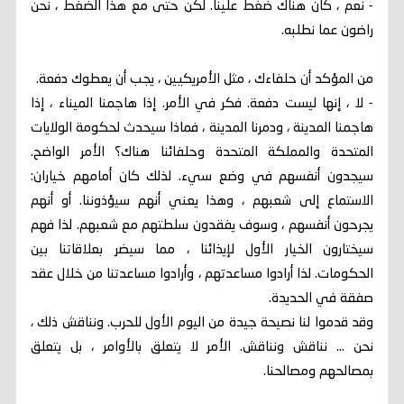
- نعم ، كان هناك ضغط علينا. لكن حتى مع هذا الضغط ، نحن
راضون عما نطلبه.
من المؤكد أن حلفاءك ، مثل الأمريكيين ، يجب أن يعطوك دفعة.
- لا ، إنها ليست دفعة. فكر في الأمر. إذا هاجمنا الميناء ، إذا
هاجمنا المدينة ، ودمرنا المدينة ، فماذا سيحدث لحكومة الولايات
المتحدة والمملكة المتحدة وحلفائنا هناك؟ الأمر الواضح.
سيجدون أنفسهم في وضع سيء. لذلك كان أمامهم خياران:
الاستماع إلى شعبهم ، وهذا يعني أنهم سيؤذوننا. أو أنهم
يجرحون أنفسهم ، وسوف يفقدون سلطتهم مع شعبهم. لذا فهم
سيختارون الخيار الأول لإيذائنا ، مما سيضر بعلاقاتنا بين
الحكومات. لذا أرادوا مساعدتهم ، وأرادوا مساعدتنا من خلال عقد
صفقة في الحديدة.
وقد قدموا لنا نصيحة جيدة من اليوم الأول للحرب. ونناقش ذلك ،
نحن ... نناقش ونناقش. الأمر لا يتعلق بالأوامر ، بل يتعلق
بمصالحهم ومصالحنا.