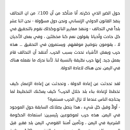
حول الضرر الذي ذكرته. أنا متأكد من أن 100٪ من ان التحالف
ينفذ القانون الدولي الإنساني. ونحن دول مسؤولة - نحن اثنا عشر
بلداً في التحالف - وننفذ معايير الناتو.وكذلك نقوم بالتحقيق في
كل حادث وأحيانا يقولون نعم كنا مخطئين ، وفي بعض الأحيان
لا ، يقومون بتوضيح موقفهم. ويستمرون في التحقيق ... هذه
حرب وبعض الأشياء تحدث بسبب الحرب. أعتقد أن التحالف قام
بعمل جيد. إنها حرب نظيفة بالنسبة لنا. لأننا ندرك ما نفعله هناك
في اليمن. نحن هناك لاعادة الدولة.
لقد تحدثت عن إعادة الدولة ، وتحدثت عن إعادة الإعمار. كيف
تخطط لإعادة بناء بلد خلال الحرب؟ كيف يمكنك التخطيط لما
يحتاجه الناس عندما لا تزال الحرب مستمرة؟
- أولاً وقبل كل شيء ، هذا يتصل بصلاتك السابقة حول الموجود
في اليمن. هذه حرب لموضوعين رئيسيين: استعادة الحكومة
الشرعية في اليمن ، وتأمين أمننا القومي. اليمن بلد فقير. قبل