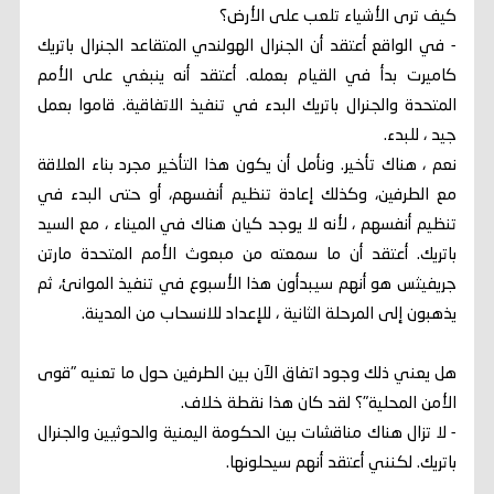
كيف ترى الأشياء تلعب على الأرض؟
- في الواقع أعتقد أن الجنرال الهولندي المتقاعد الجنرال باتريك
كاميرت بدأ في القيام بعمله. أعتقد أنه ينبغي على الأمم
المتحدة والجنرال باتريك البدء في تنفيذ الاتفاقية. قاموا بعمل
جيد ، للبدء.
نعم ، هناك تأخير. ونأمل أن يكون هذا التأخير مجرد بناء العلاقة
مع الطرفين، وكذلك إعادة تنظيم أنفسهم، أو حتى البدء في
تنظيم أنفسهم ، لأنه لا يوجد كيان هناك في الميناء ، مع السيد
باتريك. أعتقد أن ما سمعته من مبعوث الأمم المتحدة مارتن
جريفيثس هو أنهم سيبدأون هذا الأسبوع في تنفيذ الموانئ، ثم
يذهبون إلى المرحلة الثانية ، للإعداد للانسحاب من المدينة.
هل يعني ذلك وجود اتفاق الآن بين الطرفين حول ما تعنيه "قوى
الأمن المحلية"؟ لقد كان هذا نقطة خلاف.
- لا تزال هناك مناقشات بين الحكومة اليمنية والحوثيين والجنرال
باتريك. لكنني أعتقد أنهم سيحلونها.