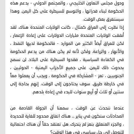
ودول مجلس التعاون الخليجي ، والمجتمع الدولي - بدعم هذه
الحكومة لبناء قدراتها ، والتوسع للسيطرة على كل اليمن. وهذا
سيستغرق بعض الوقت.
إذا نظرت إلى العراق كمثال ، كانت الولايات المتحدة هناك. لقد
أنفقت الولايات المتحدة مليارات الدولارات على إعادة الإعمار ،
لكن للعراق أيضاً الكثير من الموارد - فالحكومة لديها النفط ،
والأنهار ، والزراعة. ولكن لأنه لم يكن هناك من يدعم الحكومة
في الكفاءة السياسية ، فقدوا السيطرة على البلاد. لن نسمح
بحدوث ذلك لليمن. على جميع الأحزاب اليمنية - الحوثيين ،
الجنوبيين ، تعز - المشاركة في الحكومة ، ويجب أن يعملوا معاً
في خارطة طريق. سوف يحتاجون إلى الوقت. إنهم بحاجة إلى
سنتين أو ثلاث أو أربع سنوات للبدء في إعادة بلدهم.
عندما نتحدث عن الوقت ، سمعنا أن الجولة القادمة من
المحادثات ستكون في يناير ... هناك اتفاق محدود للغاية للحديدة
، والجزء المتعلق بتعز لم يتحرك، هل تعتقد حقاً أن هناك احتمالية
للتوصل إلى حل سياسي في هذا الوقت؟