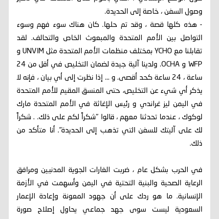
وصول السفن ، خاصة إلى الحديدة.
- هذه كلها قصة ، وقد تم حلها. كان هناك سوء فهم وسوء
التواصل بين الأمم المتحدة والمبعوث الخاص والتحالف. لقد
تقابلنا مع YCHO بمختلف منظمات الأمم المتحدة مثل UNVIM و
WFP و OCHA. ولدينا آلية جيدة لضمان التخليص في أقل من 24
ساعة ، 24 ساعة كحد أقصى. و ... إذا نظرت إلى أي بيان ، فإنه لا
يذكر أي شيء عن التخليص، حتى المنسق المقيم للأمم المتحدة
في اليمن ليز غراندي و رئيس الإغاثة في الأمم المتحدة مارك
لوكوك ، عندما تحدثنا معهم ، قالوا "شكراً لكم على ذلك. . شكراً
لك على آليتك للسفن التي تذهب إلى الحديدة". أنا متأكد من
ذلك.
في الحرب بشكل عام ، ضربت الغارات الجوية المدنيين ومرافق
الرعاية الصحية والبنية التحتية في اليمن وأسهمت في الأزمة
الإنسانية. ما هو ردك على أن جهود المعونة وإعادة الإعمار
السعودية ليست سوى جهد جماعي يحاول إصلاح صورة