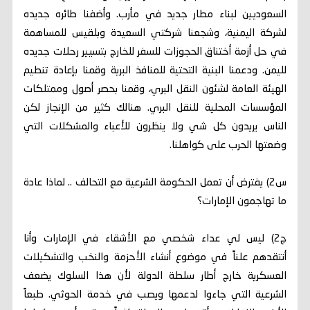
السعوديين لبناء مطار جديد في مأرب. وأضفنا طائره جديده
لشركة اليمنية، وشجعنا شركتي السعيدة وبلقيس للمساهمة
في حل أزمة أختناق الحجوزات للسفر للخارج بتسيير رحلات جديده
لليمن. ودعمنا البنية التحتية للمنافذ البرية وقمنا بإعادة تنطيم
الهيئة العامة لشئون النقل البري، وقمنا بحصر أصول وممتلكات
المؤسسات المحلية للنقل البري. هنالك كثير من الإنجاز لكن
الناس يريدون كل شي ولا ينظرون للأعباء والمشكلات التي
وضعتها الحرب على كواهلنا.
س2) يفترض أن تعمل الحكومة الشرعية مع التحالف .. لماذا عادة
ما تهاجمون الإمارات؟
ج2) ليس لي عداء شخصي مع الأشقاء في الإمارات وأنا
أنتقدهم علناً في موضوع أنشاء الأحزمة والنخب والتشكيلات
العسكرية خارج أطار سلطة الدولة لأن هذا السلوك يضعف
الشرعية التي جاءوا لدعمها ويصب في خدمة الحوثي. طبعاً