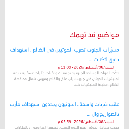
مواضيع قد تهمك
مسيّرات الجنوب تضرب الحوثيين في الضالع.. استهداف
دقيق لثكنات ...
السبت/08/أغسطس/2026 - 11:09 م
دكّت القوات المسلحة الجنوبية تجمعات وثكنات وآليات عسكرية تابعة
لمليشيات الحوثي في جبهات باب غلق والفاخر ومريس، شمال محافظة
الضالع، مكبدة المليشيات خسا
عقب ضربات واسعة.. الحوثيون يجددون استهداف مأرب
بالصواريخ وال ...
السبت/08/أغسطس/2026 - 05:59 م
جددت جماعة الحوثي، عصر اليوم السبت، قصفها الصاروخي وبالطائرات