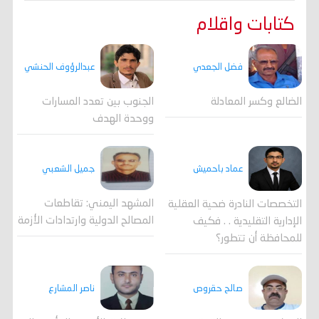
كتابات واقلام
فضل الجعدي
عبدالرؤوف الحنشي
الضالع وكسر المعادلة
الجنوب بين تعدد المسارات
ووحدة الهدف
جميل الشعبي
عماد باحميش
المشهد اليمني: تقاطعات
التخصصات النادرة ضحية العقلية
المصالح الدولية وارتدادات الأزمة
الإدارية التقليدية . . فكيف
للمحافظة أن تتطور؟
صالح حقروص
ناصر المشارع