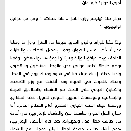
أجرى الحوار / كرم أمان
س1) منذ توليكم وزارة النقل .. ماذا حققتم ؟ وهل من عراقيل
تواجهونها ؟
ج1) جئنا للوزارة والوزير السابق يديرها من المنزل وأول ما وصلنا
عدن أستأجرنا مبنى للديوان وقمنا بتفعيل القطاعات والإدارات
العامة ، وربط مرافق الوزارة وهيئاتها ومؤسساتها ببعضها. وقمنا
بوضع خارطة تطوير موانئ عدن والمكلا ونشطون وسقطرى،
ولدينا خطة لإنشاء ميناء قنا في شبوه وميناء بروم في المكلا
وميناء خلفوت في المهرة وقد أتفقت مع وزير التخطيط
والتعاون الدولي على البحث مع الأشقاء والصناديق العربية
والإسلامية ومؤسسات التمويل الدولي لتمويل هذه المشاريع.
ووضعنا ميناء الضبة التجاري المقترح أمام القطاع الخاص. أما
مجال النقل الجوي ساهمنا نحن والأشقاء للإماراتيين في أعادة
بناء صالات مطار عدن وتجهيزاته، كما قام الأشقاء الإماراتيين
بدعم أنشاء صالات جديدة لمطار الريان. وعملنا مع الأشقاء