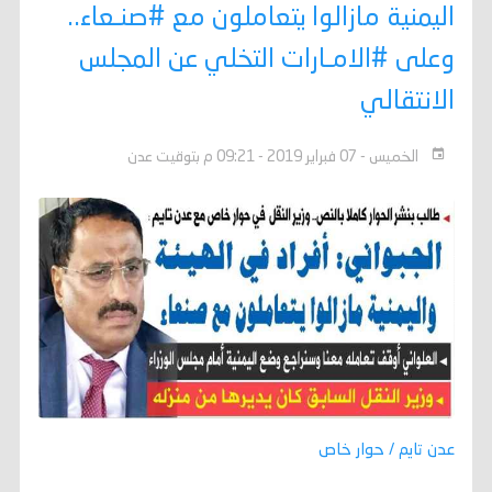
اليمنية مازالوا يتعاملون مع #صنـعاء..
وعلى #الامـارات التخلي عن المجلس
الانتقالي
الخميس - 07 فبراير 2019 - 09:21 م بتوقيت عدن
عدن تايم / حوار خاص