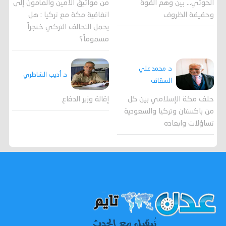
الحوثي... بين وهم القوة
من مواثيق الأمين والمأمون إلى
وحقيقة الظروف
اتفاقية مكة مع تركيا : هل
يحمل التحالف التركي خنجراً
مسموماً؟
د. محمد علي
د. أديب الشاطري
السقاف
حلف مكة الإسلامي بين كل
إقالة وزير الدفاع
من باكستان وتركيا والسعودية
تساؤلات وابعاده