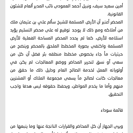
أمين سعيد سيف، ونبيل آحمد العمودى نائب المدير ألعام للشئون
القانونية.
المحضر أعتبر أن الأرض المسلمة للشيخ سألم علي بن عثيمان ملك
من أملاكه ومع ذلك لا يوجد توقيع له على محضر التسليم يؤيد
استلامه للأرض، كما لم يحدد المحضر المساحة الفعلية للأرض
المسلمة واكتفى بصورة المخطط الملحق بالمحضر ويتضح من
حيثيات مأ جاء بخصوص مخطط منطقه بئر فضل أن كل من
سعى آو نسق لتحرير المحاضر ووضع المعالجات لم يكن في
أولوياته العمل لخدمة الصالح العام ودليل ذلك ما حقق من
معالجات كانت لصالح مأ يسمى مجموعة الملاك أو المشترين
منهم وأما ما يخدم المواطن، ويحفظ حقوقه ليس هدفا واجب
التحقيق.
قائمة سوداء
ويرى الجهاز أن كل المحاضر والقرارات الناتجة عنها وما يتبعها من