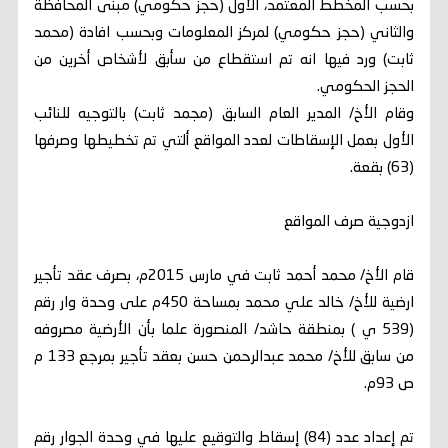
بحسب المخطط المعتمد، الأول (حجز حكومي) مبنى المحافظة
والثاني (حجز حكومي) لمركز المعلومات وبحسب افادة (محمد
ثابت) ورد فيها انه تم استقطاع من سأبق لأشخاص أخرين من
الحجز الحكومي.
وقام الأخ/ المدير العام السابق (مجمد ثابت) بالتوجيه للنائب
الأول بعمل الإسقاطات لعدد المواقع ألتي تم تخطيطها وصرفها
(63) بقعة.
ازدوجية صرف المواقع
قام الأخ/ محمد أحمد ثابت في مارس 2015م، بصرف عقد تأجير
ارضية للأخ/ خالد علي محمد بمساحة 450م على وحدة وار رقم
(539 ي ) بمنطقة حاشد/ المنصورة علما بأن الأرضية مصروفه
من سابق للأخ/ محمد عبدالرحمن حسن بعقد تأجير بمرجع 133 م
ص 93م.
تم إعداد عدد (84) إسقاط والتوقيع عليها في وحدة الجوار رقم