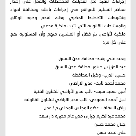
إجراءات تنفيذ مثل تعديلات ألمخططأت والعمل على إصدار
محاضر التسليم للمواقع هي إجراءات باطلة ومخالفة لمواد
وتشريعات التخطيط الحضري وذلك لعدم وجود الوثائق
والمستندات القانونية التي تثبت ملكية مدعي
ملكية لأراضي بئر فضل أو المشترين منهم وأن المسئولية تقع
على كل من:
وحيد علي رشيد- محافظ عدن الاسبق
عبد العزيز بن حبتور- محافظ عدن الاسبق
حسين الدرب- وكيل المحافظة
محمد أحمد ثابت- مدير الاراضي
أمين سعيد سيف- نائب مدير الأراضي للشئون الفنية
نبيل آحمد العمودى- نائب مدير الاراضي للشئون القانونية
رياض السقاف- عضو المجلس المحلي م / عدن
محمد عبدالكريم جباري مدير عام مديريه دار سعد
جلال محمد حسن
على عبده حسن