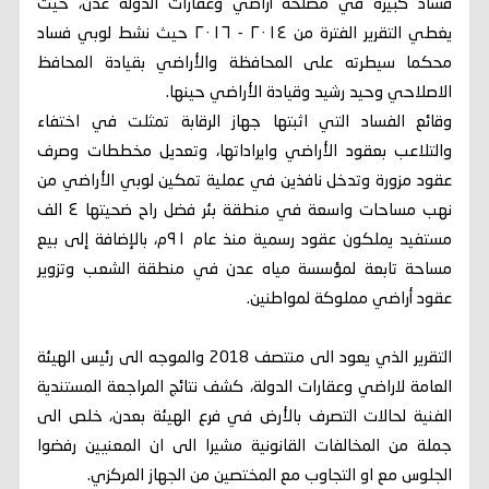
فساد كبيرة في مصلحة أراضي وعقارات الدولة عدن، حيث
يغطي التقرير الفترة من ٢٠١٤ - ٢٠١٦ حيث نشط لوبي فساد
محكما سيطرته على المحافظة والأراضي بقيادة المحافظ
الاصلاحي وحيد رشيد وقيادة الأراضي حينها.
وقائع الفساد التي اثبتها جهاز الرقابة تمثلت في اختفاء
والتلاعب بعقود الأراضي وايراداتها، وتعديل مخططات وصرف
عقود مزورة وتدخل نافذين في عملية تمكين لوبي الأراضي من
نهب مساحات واسعة في منطقة بئر فضل راح ضحيتها ٤ الف
مستفيد يملكون عقود رسمية منذ عام ٩١م، بالإضافة إلى بيع
مساحة تابعة لمؤسسة مياه عدن في منطقة الشعب وتزوير
عقود أراضي مملوكة لمواطنين.
التقرير الذي يعود الى منتصف 2018 والموجه الى رئيس الهيئة
العامة لاراضي وعقارات الدولة، كشف نتائج المراجعة المستندية
الفنية لحالات التصرف بالأرض في فرع الهيئة بعدن، خلص الى
جملة من المخالفات القانونية مشيرا الى ان المعنيين رفضوا
الجلوس مع او التجاوب مع المختصين من الجهاز المركزي.