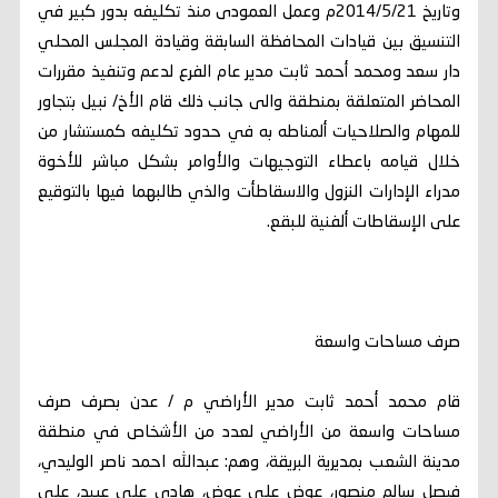
وتاريخ 2014/5/21م وعمل العمودى منذ تكليفه بدور كبير في
التنسيق بين قيادات المحافظة السابقة وقيادة المجلس المحلي
دار سعد ومحمد أحمد ثابت مدير عام الفرع لدعم وتنفيذ مقررات
المحاضر المتعلقة بمنطقة والى جانب ذلك قام الأخ/ نبيل بتجاور
للمهام والصلاحيات ألمناطه به في حدود تكليفه كمستشار من
خلال قيامه باعطاء التوجيهات والأوامر بشكل مباشر للأخوة
مدراء الإدارات النزول والاسقاطأت والذي طالبهما فيها بالتوقيع
على الإسقاطات ألفنية للبقع.
صرف مساحات واسعة
قام محمد أحمد ثابت مدير الأراضي م / عدن بصرف صرف
مساحات واسعة من الأراضي لعدد من الأشخاص في منطقة
مدينة الشعب بمديرية البريقة، وهم: عبدالله احمد ناصر الوليدي،
فيصل سالم منصور، عوض علي عوض، هادي علي عبيد، علي