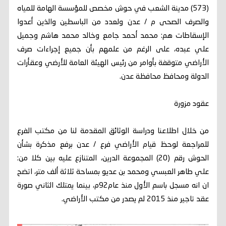
(573) مدينة الشعب في حوش مخصص للمؤسسة الهامة للمياه
والصرف الصحى م / عدن ولعدد من الباسطين والذين أعدوا
الإسقاطات هم: محمد أحمد جامع وخالد محمد هاشم وجميل
علي عبده، على الرغم من علمهم بأن جميع إجراءات صرف
الأراضي متوقفة بأوامر من رئيس الهيئة العامة للأرضي وعقأرات
الدولة ومحافظ محافظة عدن.
عقود مزورة
من خلال اطلاعنا ودراسة الوثائق المقدمة لنا من مكتب الفرع
للمراجعة لوحظ قيام الأراضي فرع / عدن برفع مذكرة بشأن
الحوش رقم (20) المجموعة الدرين، المتنازع عليه بين كلا من:
علي طاهر العبسي ومحمد بن عديو بمساحة ثلاثة ألف متر، اتضح
ان انه مسجل باسم الأول منذ عام92م، بينما يمتلك الثاني صورة
عقد تاجير منذ 2015 لم يصدر من مكتب الأراضي.