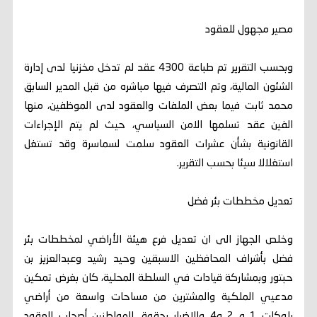
مصير مجهول للعقود
وبحسب التقرير تم طباعة 4300 عقد لم تدخل مخزنيا لدى إدارة
الشئون المالية، وتم التصرف فيها مباشره من قبل المدير السابق
محمد ثابت فيما بعض الملفات والعقود لدى الموظفين، منها
الفين عقد تسلمها الامن السياسي، حيث لم يتم الإجراءات
القانونية بشأن عشرات العقود سلمت لسماسرة وقد تستغل
استغلالا سيئا بحسب التقرير.
تعديل مخططات بئر فضل
وخلص الجهاز الى ان تعديل فرع هيئة الأراضي لمخططات بئر
فضل بأشراف المحافظين الاسبقين وحيد رشيد وعبدالعزيز بن
حبتور وبمشاركة قيادات في السلطة المحلية، كان بغرض تمكين
مدعيي الملكية والمشترين من مساحات واسعة من أراضي
بلوكات 1 و 2 و4 والاضرار بحقوق المواطنين أصحاب العقود