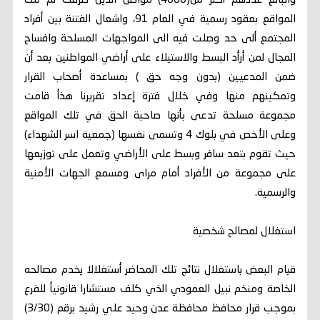
والبالغ عددهم أكتر من(4000) مواطن الذين صرفت لم تلك
المواقع بعقود رسمية في العام 91، واشعال الفتنة بين أفراد
المجتمع ألى حد وصلت فيه الى المواجهات المسلحة وافساح
المجال لمن أرأد البسط والاستيلاء على أراضي المواطنين بعد أن
ضمن المدعيين (بدون وجه حق ) بمساعدة أصحاب القرار
وتمكينهم منها وفي خلال فترة إعداد تقريرنا هذأ قامت
مجموعة مسلحة تدعى بأنها صاحبة الحق في تلك المواقع
وعلى الأخص في بلوك 4 وتسمى نفسها (جمعية اسر الشهداء)
حيث تقوم بتعد سافر وبسط على الأراضي وتعمل على توزيعها
على مجموعة من الأفراد أمام مراى ومسمع الجهات الأمنية
والرسمية.
استغلال لمصالح شخصية
قيام البعض باستغلال نتائج تلك المحاضر أستغلالا يخدم مصالحه
الخاصة ومنخم نبيل العمودي الذي كلف مستشارا قانونيأ للفرع
بموجب قرار محافظ محافظة عدن وحيد علي رشيد برقم (3/30)