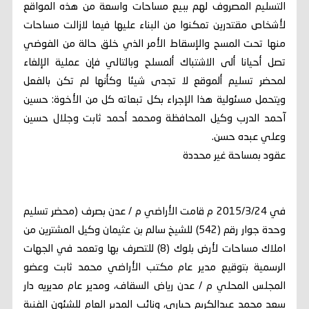
التسليم المصروف لهم ببيع مساحات واسعة من هذه المواقع
لأشخاص مقتدرين تمكنوا من البناء عليها فيما لازالت مساحات
منها تحت المسح والإسقاط الأمر الذي خلق حالة من الفوضي
تصل أحيانا ألى الاشتباك ألمسلح وبالتالي فإن عملية الإلغاء
لمحضر تسليم ألموقع لا تجدى شيئا وكأنها لم تكن بالفعل
ويتحمل مسئولية هذا الإجراء بكل تبعاته كل من الأخوة: حسين
آحمد الدرب وكيل المحافظة ومحمد أحمد ثابت وجلال حسين
وعلي عبده حسن.
عقود بمساحة غير محددة
في 2015/3/24 م قامت الأراضي م / عدن بصرف (محضر تسليم
وحدة جوار رقم (542) للشيخ سالم بن عثيمان وكيل المشترين من
املاك مساحات لأرض بلوك (8) للتصرف بها وتعمد في الجهات
الرسمية بتوقيع مدير عام مكتب الأراضي محمد ثابت وعضو
المجلس المحلي م / عدن رياض السقاف، ومدير عام مديريه دار
سعد محمد عبدالكريم جباري، ونائب المدير العام للشئون الفنية