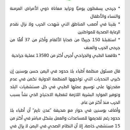
* جرحى يسقطون يوميًا وتزايد معاناة ذوي الأمراض المزمنة
والنساء والأطفال
* بقينا في أصعب المناطق التي شهدت الحرب ولا نزال نقدم
الرعاية الصحية للمواطنين
* استقبلنا 150 جريحًا من ضحايا الألغام وأكثر من 37 ألفًا من
جرحى الحرب والعنف
* طاقمنا الطبي والجراحي أجرى أكثر من 13580 عملية جراحية
قال مسئول منظمة أطباء بلا حدود في اليمن حسن بوسنين إن
كبرى التحديات التي تواجهها المنظمة الدولية تكمن في عدم
مقدرتها على توسيع عملها الطبي في كل مستشفيات البلد
وتوفير الموارد البشرية اللازمة لتغطية الاحتياج الذي نشأ بسبب
الحرب منذ أكثر من عام.
وأضاف بوسنين في حوار مع صحيفة ”عدن تايم“ أن أطباء بلا
حدود رغم تقديمها للمساعدات والعمل بشكل مباشر في أكثر من
15 مستشفى خاصة, إلا أن النظام الصحي في اليمن لا يزال في