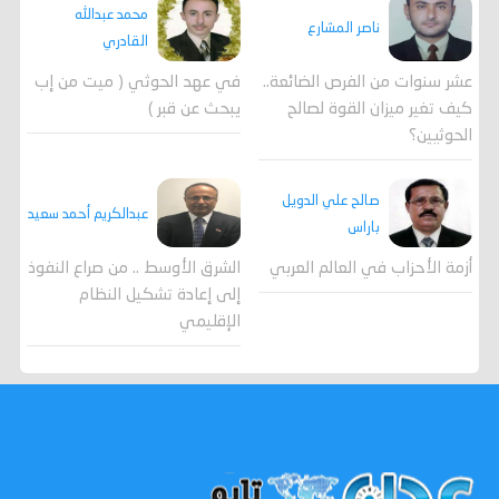
محمد عبدالله
ناصر المشارع
القادري
عشر سنوات من الفرص الضائعة..
في عهد الحوثي ( ميت من إب
كيف تغير ميزان القوة لصالح
يبحث عن قبر )
الحوثيين؟
صالح علي الدويل
عبدالكريم أحمد سعيد
باراس
أزمة الأحزاب في العالم العربي
الشرق الأوسط .. من صراع النفوذ
إلى إعادة تشكيل النظام
الإقليمي