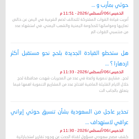
حوثي بمأرب و ...
الخميس/06/أغسطس/2026 - 11:51 م
أعربت قيادة القوات المشتركة للتحالف لدعم الشرعية في اليمن عن خالص
تعازيها ومواساتها للحكومة اليمنية والشعب اليمني، في استشهاد عدد
من منتسبي القوات الم
هل ستخطو القيادة الجديدة بلحج نحو مستقبل أكثر
ازدهارا ؟ ...
الخميس/06/أغسطس/2026 - 11:33 م
لحج.. مشاريع تنموية واعدة في عدد من المديريات شهدت محافظة لحج
خلال الايام القليلة الماضية افتتاح عدد من المشاريع التنموية اهمها فيما
يتعلق بالجانب الت
تحذير عاجل من السعودية بشأن تنسيق حوثي إيراني
عراقي لاستهداف ...
الخميس/06/أغسطس/2026 - 11:30 م
كشف مصدر سعودي مسؤول لقناة الحدث عن وجود تقارير استخباراتية