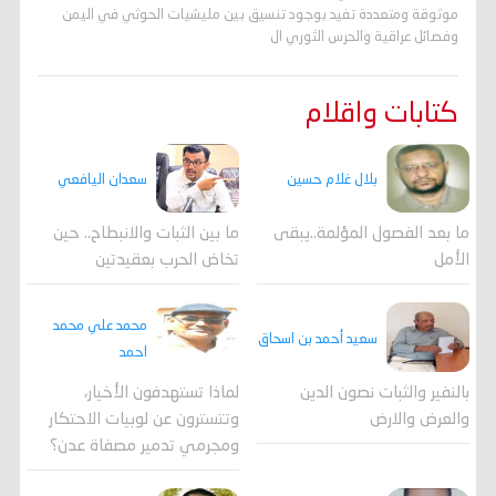
موثوقة ومتعددة تفيد بوجود تنسيق بين مليشيات الحوثي في اليمن
وفصائل عراقية والحرس الثوري ال
كتابات واقلام
بلال غلام حسين
سعدان اليافعي
ما بعد الفصول المؤلمة..يبقى
ما بين الثبات والانبطاح.. حين
الأمل
تخاض الحرب بعقيدتين
محمد علي محمد
سعيد أحمد بن اسحاق
احمد
لماذا تستهدفون الأخيار،
بالنفير والثبات نصون الدين
وتتسترون عن لوبيات الاحتكار
والعرض والارض
ومجرمي تدمير مصفاة عدن؟