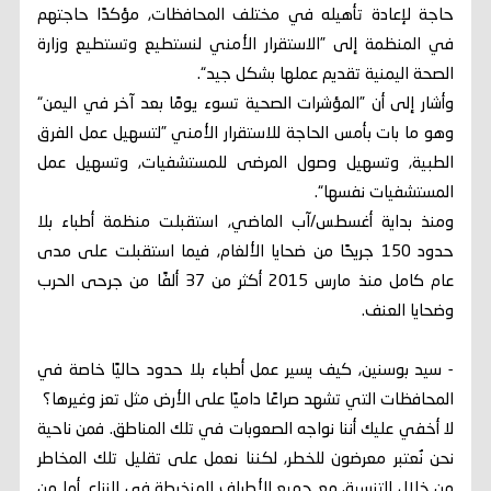
حاجة لإعادة تأهيله في مختلف المحافظات, مؤكدًا حاجتهم
في المنظمة إلى ”الاستقرار الأمني لنستطيع وتستطيع وزارة
الصحة اليمنية تقديم عملها بشكل جيد“.
وأشار إلى أن ”المؤشرات الصحية تسوء يومًا بعد آخر في اليمن“
وهو ما بات بأمس الحاجة للاستقرار الأمني ”لتسهيل عمل الفرق
الطبية, وتسهيل وصول المرضى للمستشفيات, وتسهيل عمل
المستشفيات نفسها“.
ومنذ بداية أغسطس/آب الماضي, استقبلت منظمة أطباء بلا
حدود 150 جريحًا من ضحايا الألغام, فيما استقبلت على مدى
عام كامل منذ مارس 2015 أكثر من 37 ألفًا من جرحى الحرب
وضحايا العنف.
- سيد بوسنين, كيف يسير عمل أطباء بلا حدود حاليًا خاصة في
المحافظات التي تشهد صراعًا داميًا على الأرض مثل تعز وغيرها؟
لا أخفي عليك أننا نواجه الصعوبات في تلك المناطق. فمن ناحية
نحن نُعتبر معرضون للخطر, لكننا نعمل على تقليل تلك المخاطر
من خلال التنسيق مع جميع الأطراف المنخرطة في النزاع. أما من