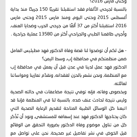
وحتى مارس 2016؟
بالنسبة لجرحى الألغام فقد استقبلنا تقريبًا 150 جريحًا منذ بداية
أغسطس 2015 وحتى اليوم, ومنذ مارس 2015 وحتى مارس
2016 استقبلنا أكثر من 37 ألفًا من جرحى الحرب وضحايا العنف,
وأجرى طاقمنا الطبي والجراحي أكثر من 13580 عملية جراحية .
- هل لكم أن توضحوا لنا قصة وفاة الدكتور فهد مطيليس العامل
ضمن منظمتكم في محافظة إب, وسط اليمن؟
الدكتور فهد عمل لدينا في عدن قبل أن يعمل في محافظة إب
مع المنظمة, ونحن نشعر بالحزن لفقدانه, ونقدّم تعازينا ومواساتنا
لعائلته.
وبخصوص وفاته، فإنه توفي نتيجة مضاعفات في حالته الصحية
وليس نتيجة لحادث عنف ضده. بالنسبة لنا في المنظمة فإننا قد
اتبعنا كل الوسائل الطبية المتاحة لتقديم الرعاية الصحية التي
كان يحتاجها الدكتور فهد عند إسعافه للمستشفى, ونود أن نُذّكر
كل من تناول موضوع وفاة الدكتور بضرورة التحقق من الوقائع
قبل الخوض في نشر تفاصيل غير صحيحة. نحن على تواصل مع